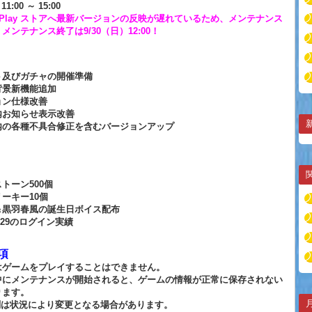
1:00 ～ 15:00
le Play ストアへ最新バージョンの反映が遅れているため、メンテナンス
メンテナンス終了は9/30（日）12:00！
ト及びガチャの開催準備
背景新機能追加
ョン仕様改善
内お知らせ表示改善
内の各種不具合修正を含むバージョンアップ
トーン500個
ーキー10個
＆黒羽春風の誕生日ボイス配布
9/29のログイン実績
項
はゲームをプレイすることはできません。
中にメンテナンスが開始されると、ゲームの情報が正常に保存されない
ります。
刻は状況により変更となる場合があります。