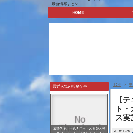
最新情報まとめ
HOME
TOP
>
テ
最近人気の攻略記事
【テ
ト・
ス実
連携スキル一覧！コート入れ替え戦
2018/09/28