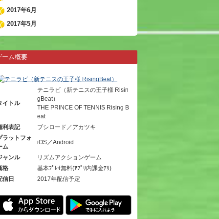
2017年6月
2017年5月
ゲーム概要
テニラビ（新テニスの王子様 Risin
gBeat）
タイトル
THE PRINCE OF TENNIS Rising B
eat
権利表記
ブシロード／アカツキ
プラットフォ
iOS／Android
ーム
ジャンル
リズムアクションゲーム
価格
基本ﾌﾟﾚｲ無料(ｱﾌﾟﾘ内課金ｱﾘ)
配信日
2017年配信予定