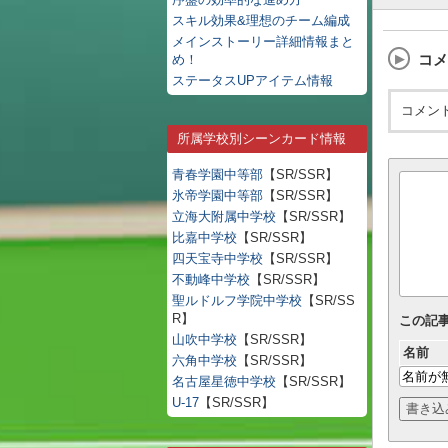
スキル効果&理想のチーム編成
メインストーリー詳細情報まと
コメ
め！
ステータスUPアイテム情報
コメン
所属学校別シーンカード情報
青春学園中等部
【SR/SSR】
氷帝学園中等部
【SR/SSR】
立海大附属中学校
【SR/SSR】
比嘉中学校
【SR/SSR】
四天宝寺中学校
【SR/SSR】
不動峰中学校
【SR/SSR】
聖ルドルフ学院中学校
【SR/SS
R】
この記
山吹中学校
【SR/SSR】
名前
六角中学校
【SR/SSR】
名古屋星徳中学校
【SR/SSR】
U-17
【SR/SSR】