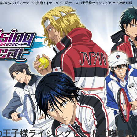
準備のためのメンテナンス実施！ | テニラビ | 新テニスの王子様ライジングビート攻略速報
スの王子様ライジングビート攻略速報