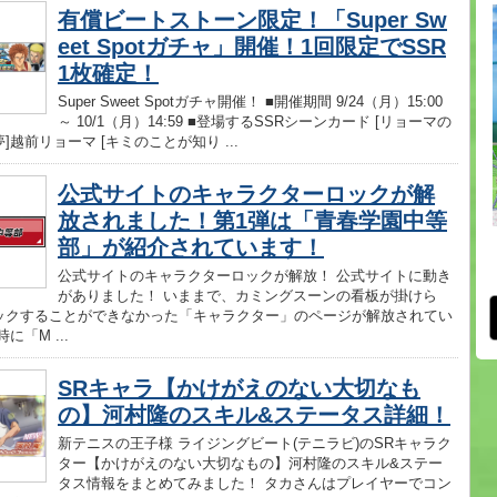
有償ビートストーン限定！「Super Sw
eet Spotガチャ」開催！1回限定でSSR
1枚確定！
Super Sweet Spotガチャ開催！ ■開催期間 9/24（月）15:00
～ 10/1（月）14:59 ■登場するSSRシーンカード [リョーマの
]越前リョーマ [キミのことが知り ...
公式サイトのキャラクターロックが解
放されました！第1弾は「青春学園中等
部」が紹介されています！
公式サイトのキャラクターロックが解放！ 公式サイトに動き
がありました！ いままで、カミングスーンの看板が掛けら
ックすることができなかった「キャラクター」のページが解放されてい
に「M ...
SRキャラ【かけがえのない大切なも
の】河村隆のスキル&ステータス詳細！
新テニスの王子様 ライジングビート(テニラビ)のSRキャラク
ター【かけがえのない大切なもの】河村隆のスキル&ステー
タス情報をまとめてみました！ タカさんはプレイヤーでコン