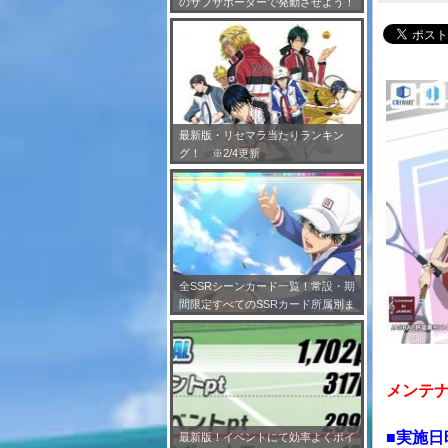
のサブサポーターで発動させよう！
※7/24更新
最新版・リセマラ当たりランキン
グ！ ※2/4更新
全SSRシーンカード一覧！常設・期
間限定すべてのSSRカード所属別ま
とめ！※2/4更新
メンテ
■実施日
最新版！イベントにて効率よくポイ