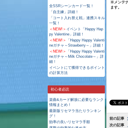
※メンテ
全SSRシーンカード一覧！
ます。
「自主練」詳細！
「コート入れ替え戦」連携スキル
一覧！
＜NEW!＞
イベント「Happy Hap
py Valentine」詳細！
＜NEW!＞
「Happy Happy Valenti
neガチャ～Strawberry～」詳細！
＜NEW!＞
「Happy Happy Valenti
neガチャ～Milk Chocolate～」詳
細！
イベントにて獲得できるポイント
の計算方法
初心者必読
楽曲&カード解放に必要なランク
情報まとめ！
最新版リセマラ当たりランキン
グ！
前の記事
効率の良いリセマラ手順
次の記事
序盤の効率的な進め方