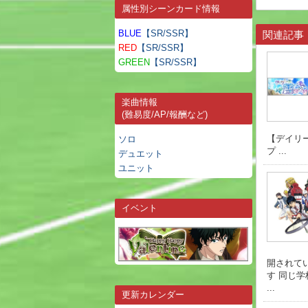
属性別シーンカード情報
BLUE
【SR/SSR】
関連記事
RED
【SR/SSR】
GREEN
【SR/SSR】
楽曲情報
(難易度/AP/報酬など)
【デイリー
ソロ
プ ...
デュエット
ユニット
イベント
開されて
す 同じ
...
更新カレンダー