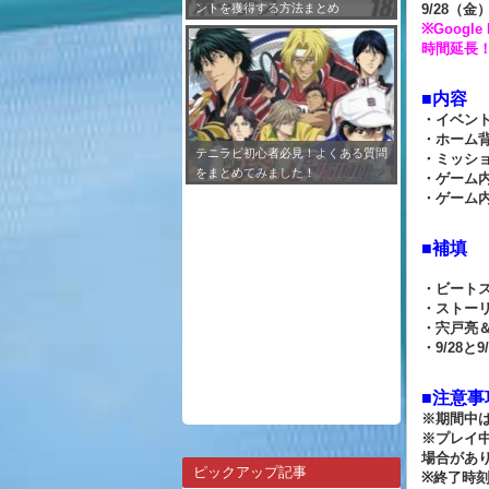
ントを獲得する方法まとめ
9/28（金）1
※Goog
時間延長！
■内容
・イベン
・ホーム
テニラビ初心者必見！よくある質問
・ミッシ
をまとめてみました！
・ゲーム
・ゲーム
■補填
・ビートス
・ストーリ
・宍戸亮
・9/28と
■注意事
※期間中
※プレイ
場合があ
ピックアップ記事
※終了時