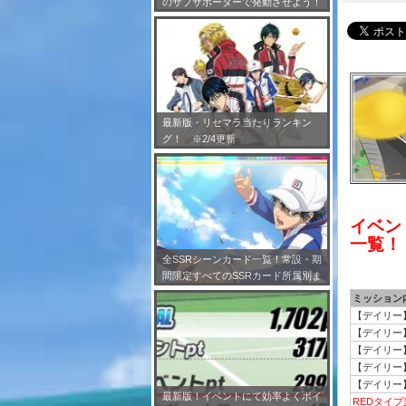
のサブサポーターで発動させよう！
※7/24更新
最新版・リセマラ当たりランキン
グ！ ※2/4更新
イベント
一覧！
全SSRシーンカード一覧！常設・期
間限定すべてのSSRカード所属別ま
とめ！※2/4更新
ミッション
【デイリー
【デイリー
【デイリー
【デイリー】
【デイリー】
最新版！イベントにて効率よくポイ
REDタイ