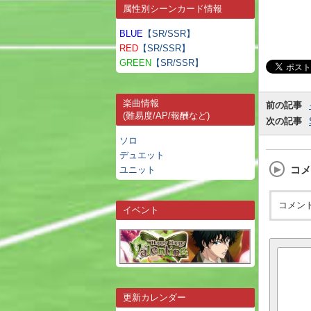
属性別シーンカード情報
BLUE
【SR/SSR】
RED
【SR/SSR】
GREEN
【SR/SSR】
楽曲情報
前の記事
(難易度/AP/報酬など)
次の記事
ソロ
デュエット
コメ
ユニット
コメン
イベント
更新カレンダー