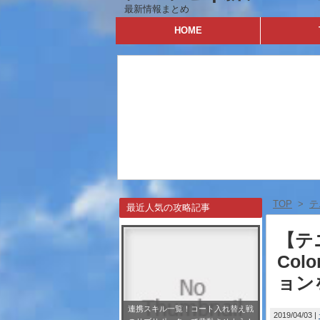
最新情報まとめ
HOME
TOP
>
テ
最近人気の攻略記事
【テニ
Col
ョン
連携スキル一覧！コート入れ替え戦
2019/04/03