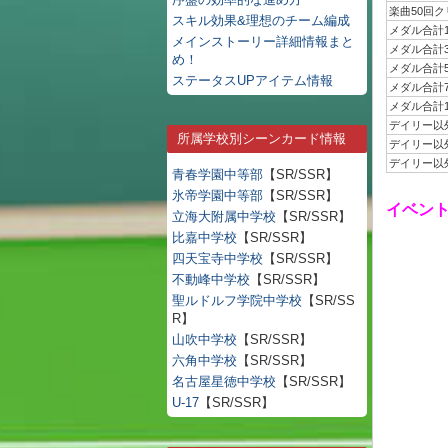
楽曲50回ク
スキル効果&理想のチーム編成
メダル合計1
メインストーリー詳細情報まと
メダル合計3
め！
メダル合計5
ステータスUPアイテム情報
メダル合計7
メダル合計1
デイリー以
所属学校別シーンカード情報
デイリー以
デイリー以
青春学園中等部
【SR/SSR】
氷帝学園中等部
【SR/SSR】
イベント「B
立海大附属中学校
【SR/SSR】
比嘉中学校
【SR/SSR】
四天宝寺中学校
【SR/SSR】
不動峰中学校
【SR/SSR】
聖ルドルフ学院中学校
【SR/SS
R】
山吹中学校
【SR/SSR】
六角中学校
【SR/SSR】
名古屋星徳中学校
【SR/SSR】
U-17
【SR/SSR】