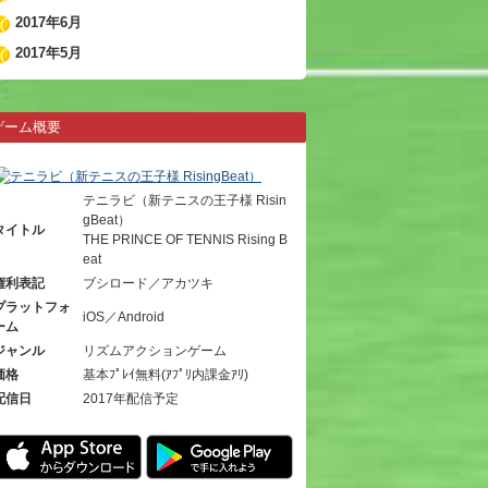
2017年6月
2017年5月
ゲーム概要
テニラビ（新テニスの王子様 Risin
gBeat）
タイトル
THE PRINCE OF TENNIS Rising B
eat
権利表記
ブシロード／アカツキ
プラットフォ
iOS／Android
ーム
ジャンル
リズムアクションゲーム
価格
基本ﾌﾟﾚｲ無料(ｱﾌﾟﾘ内課金ｱﾘ)
配信日
2017年配信予定