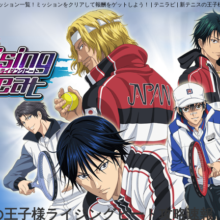
Battle」ミッション一覧！ミッションをクリアして報酬をゲットしよう！ | テニラビ | 新テニス
スの王子様ライジングビート攻略速報