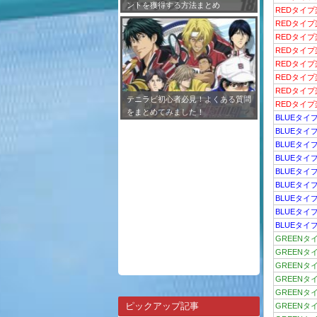
ントを獲得する方法まとめ
REDタイ
REDタイ
REDタイプ
REDタイプ
REDタイプ
REDタイプ
REDタイプ
テニラビ初心者必見！よくある質問
REDタイ
をまとめてみました！
BLUEタイ
BLUEタイ
BLUEタイ
BLUEタイ
BLUEタイ
BLUEタイ
BLUEタイ
BLUEタイ
BLUEタイ
GREENタ
GREENタ
GREENタ
GREENタ
GREENタ
ピックアップ記事
GREENタ