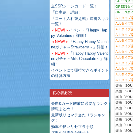
GREENタ
全SSRシーンカード一覧！
GREENタ
「自主練」詳細！
GREENタ
ALLタイプ
「コート入れ替え戦」連携スキル
一覧！
ALLタイプ
ALLタイプ
＜NEW!＞
イベント「Happy Hap
ALLタイプ
py Valentine」詳細！
ALLタイプ
＜NEW!＞
「Happy Happy Valenti
ALLタイプ
neガチャ～Strawberry～」詳細！
ALLタイプ
＜NEW!＞
「Happy Happy Valenti
ALLタイプ
neガチャ～Milk Chocolate～」詳
ALLタイプ
細！
ALLタイプ
イベントにて獲得できるポイント
ALLタイプ
の計算方法
ALLタイプ
楽曲「SOU
楽曲「SOU
初心者必読
楽曲「SOU
楽曲「SOU
楽曲&カード解放に必要なランク
楽曲「SOU
情報まとめ！
楽曲「SOU
最新版リセマラ当たりランキン
楽曲「SOU
グ！
楽曲「SOU
効率の良いリセマラ手順
楽曲「SOU
序盤の効率的な進め方