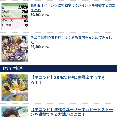
最新版！イベントにて効率よくポイントを獲得する方法
まとめ
30,801 view
テニラビ初心者必見！よくある質問をまとめてみまし
た！
29,400 view
おすすめ記事
【テニラビ】SSRの獲得は無課金でもでき
る！！
【テニラビ】無課金ユーザーでもビートストー
ンを獲得できる方法がここに！