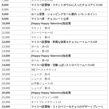
7,500
ストーリーキー×2
8,000
マイスぺ設置物・ステントボウルに入ったチョコアイス×10
8,500
ラケット・赤×2
9,000
ホーム背景・ショッピングモール屋内（バレンタイン）
9,500
マイスぺ床・チョコレートな床
10,000
[Happy Happy Valentine]知念寛
10,500
ラケット・青×2
11,000
ストーリーキー×2
11,500
ラケット・黄×2
12,000
マイスぺ設置物・和風な抹茶＆チョコレートムース×10
12,500
ボール・赤×20
13,000
ボール・青×20
13,500
[Happy Happy Valentine]知念寛
14,000
ボール・黄×20
14,500
マイスぺ設置物・甘酸っぱいストロベリームース×10
15,000
3倍ブーストチケット
16,000
シューズ・赤×5
17,000
シューズ・青×5
18,000
お手製ジュース×5
19,000
シューズ・黄×5
20,000
[Happy Happy Valentine]知念寛
21,000
ライジングコイン×100
22,000
オートプレイチケット×2
23,000
マイスぺ設置物・ストロベリー＆チョコのデザートプレート