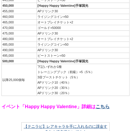
445,000
ビートストーン×50
450,000
[Happy Happy Valentine]手塚国光
455,000
APドリンク30
460,000
ライジングコイン×50
465,000
オートプレイチケット×2
470,000
ゴールド×50000
475,000
APドリンク30
480,000
オートプレイチケット×2
485,000
ライジングコイン×50
490,000
APドリンク30
495,000
ビートストーン×50
500,000
[Happy Happy Valentine]手塚国光
下記いずれか1種
トレーニングブック（初級）×5（5％）
3倍ブーストチケット（5％）
以降25,000個毎
APドリンク10（40％）
APドリンク20（30％）
APドリンク30（20％）
イベント「Happy Happy Valentine」詳細は
こちら
【テニラビ】レアキャラを手に入れるのに課金す