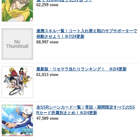
62,259 view
連携スキル一覧！コート入れ替え戦のサブサポーターで
発動させよう！※7/24更新
68,997 view
最新版・リセマラ当たりランキング！ ※2/4更新
61,013 view
全SSRシーンカード一覧！常設・期間限定すべてのSS
Rカード所属別まとめ！※2/4更新
47,589 view