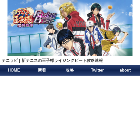
テニラビ | 新テニスの王子様ライジングビート攻略速報
HOME
新着
攻略
Twitter
about