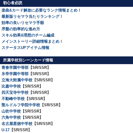
初心者必読
楽曲&カード解放に必要なランク情報まとめ！
最新版リセマラ当たりランキング！
効率の良いリセマラ手順
序盤の効率的な進め方
スキル効果&理想のチーム編成
メインストーリー詳細情報まとめ！
ステータスUPアイテム情報
所属学校別シーンカード情報
青春学園中等部
【SR/SSR】
氷帝学園中等部
【SR/SSR】
立海大附属中学校
【SR/SSR】
比嘉中学校
【SR/SSR】
四天宝寺中学校
【SR/SSR】
不動峰中学校
【SR/SSR】
聖ルドルフ学院中学校
【SR/SSR】
山吹中学校
【SR/SSR】
六角中学校
【SR/SSR】
名古屋星徳中学校
【SR/SSR】
U-17
【SR/SSR】