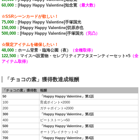
60,000
：[Happy Happy Valentine]知念寛
（最大数）
☆SSRシーンカードが欲しい！
75,000
：[Happy Happy Valentine]手塚国光
150,000
：[Happy Happy Valentine]切原赤也
500,000
：[Happy Happy Valentine]手塚国光
（完凸）
☆限定アイテムを確保したい！
48,000
：ホーム背景・臨海公園（夜）
（全種取得）
122,500
：マイスぺ設置物・セレブリティアフタヌーンティーセット×5
（全
アイテム取得）
「チョコの素」獲得数達成報酬
「チョコの素」獲得数
報酬
50
「Happy Happy Valentine」第1話
100
育成ポイント×2000
200
ガチャポイント×2000
300
「Happy Happy Valentine」第2話
400
ビートストーン×50
500
「Happy Happy Valentine」第3話
600
オートプレイチケット×2
700
「Happy Happy Valentine」第4話