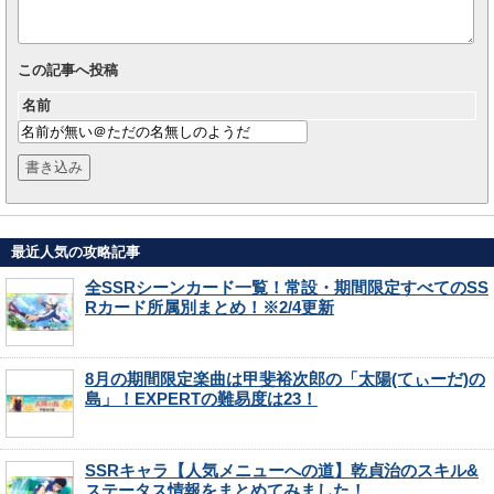
この記事へ投稿
名前
最近人気の攻略記事
全SSRシーンカード一覧！常設・期間限定すべてのSS
Rカード所属別まとめ！※2/4更新
8月の期間限定楽曲は甲斐裕次郎の「太陽(てぃーだ)の
島」！EXPERTの難易度は23！
SSRキャラ【人気メニューへの道】乾貞治のスキル&
ステータス情報をまとめてみました！