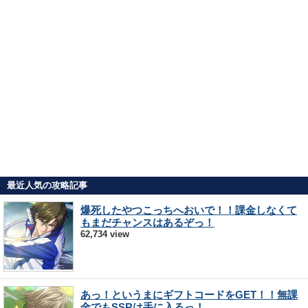
最近人気の攻略記事
爆死したやつこっちへおいで！！課金しなくて
もまだチャンスはあるぞっ！
62,734 view
あっ！というまにギフトコードをGET！！無課
金でもSSRは手に入るっ！