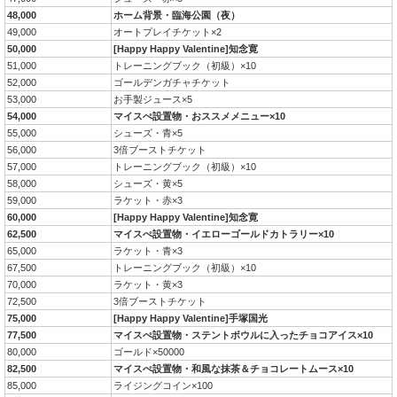
48,000
ホーム背景・臨海公園（夜）
49,000
オートプレイチケット×2
50,000
[Happy Happy Valentine]知念寛
51,000
トレーニングブック（初級）×10
52,000
ゴールデンガチャチケット
53,000
お手製ジュース×5
54,000
マイスぺ設置物・おススメメニュー×10
55,000
シューズ・青×5
56,000
3倍ブーストチケット
57,000
トレーニングブック（初級）×10
58,000
シューズ・黄×5
59,000
ラケット・赤×3
60,000
[Happy Happy Valentine]知念寛
62,500
マイスぺ設置物・イエローゴールドカトラリー×10
65,000
ラケット・青×3
67,500
トレーニングブック（初級）×10
70,000
ラケット・黄×3
72,500
3倍ブーストチケット
75,000
[Happy Happy Valentine]手塚国光
77,500
マイスぺ設置物・ステントボウルに入ったチョコアイス×10
80,000
ゴールド×50000
82,500
マイスぺ設置物・和風な抹茶＆チョコレートムース×10
85,000
ライジングコイン×100