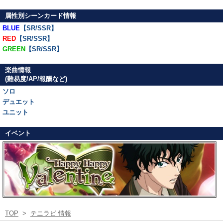
属性別シーンカード情報
BLUE
【SR/SSR】
RED
【SR/SSR】
GREEN
【SR/SSR】
楽曲情報
(難易度/AP/報酬など)
ソロ
デュエット
ユニット
イベント
TOP
>
テニラビ 情報