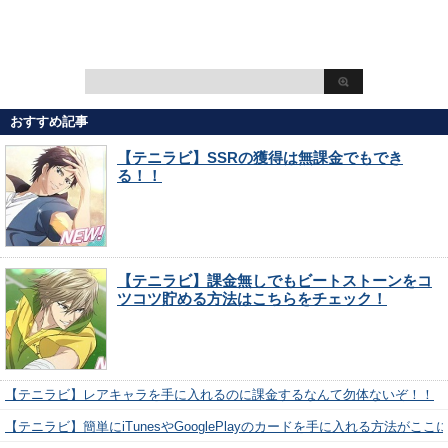
おすすめ記事
【テニラビ】SSRの獲得は無課金でもでき
る！！
【テニラビ】課金無しでもビートストーンをコ
ツコツ貯める方法はこちらをチェック！
【テニラビ】レアキャラを手に入れるのに課金するなんて勿体ないぞ！！
【テニラビ】簡単にiTunesやGooglePlayのカードを手に入れる方法がここ