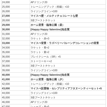
24,000
APドリンク20
25,000
トレーニングブック（初級）×10
26,000
ライジングコイン×100
27,000
マイスぺ壁・メルティチョコレートな壁
28,000
3倍ブーストチケット
29,000
ホーム背景・臨海公園（昼）
30,000
[Happy Happy Valentine]知念寛
31,000
APドリンク20
32,000
ラケット・赤×3
33,000
マイスぺ背景・ラズベリーバルーンデコレーションの背景
34,500
ラケット・青×2
35,000
ラケット・黄×2
36,000
ブレイクシール（SR）×5
37,000
ストーリーキー×2
38,000
3倍ブーストチケット
39,000
ライジングコイン×100
40,000
[Happy Happy Valentine]知念寛
41,000
ホーム背景・臨海公園（夕）
42,000
トレーニングブック（初級）×10
43,000
マイスぺ設置物・セレブリティアフタヌーンティーセット×5
44,000
ライジングコイン×100
45,000
3倍ブーストチケット
46,000
APドリンク20
47,000
シューズ・赤×5