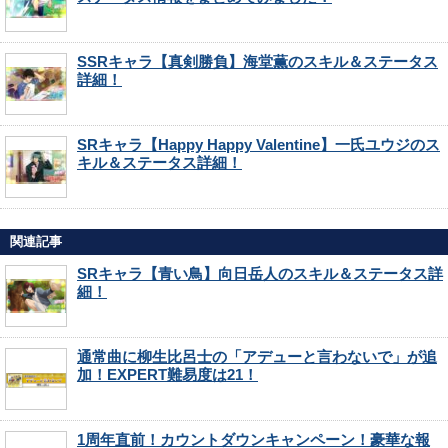
SSRキャラ【真剣勝負】海堂薫のスキル＆ステータス
詳細！
SRキャラ【Happy Happy Valentine】一氏ユウジのス
キル＆ステータス詳細！
関連記事
SRキャラ【青い鳥】向日岳人のスキル＆ステータス詳
細！
通常曲に柳生比呂士の「アデューと言わないで」が追
加！EXPERT難易度は21！
1周年直前！カウントダウンキャンペーン！豪華な報