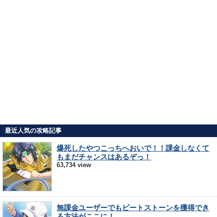
最近人気の攻略記事
爆死したやつこっちへおいで！！課金しなくて
もまだチャンスはあるぞっ！
63,734 view
無課金ユーザーでもビートストーンを獲得でき
る方法がここに！