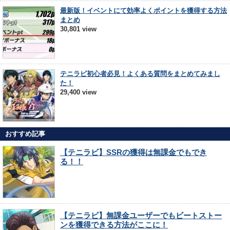
最新版！イベントにて効率よくポイントを獲得する方法
まとめ
30,801 view
テニラビ初心者必見！よくある質問をまとめてみまし
た！
29,400 view
おすすめ記事
【テニラビ】SSRの獲得は無課金でもでき
る！！
【テニラビ】無課金ユーザーでもビートストー
ンを獲得できる方法がここに！