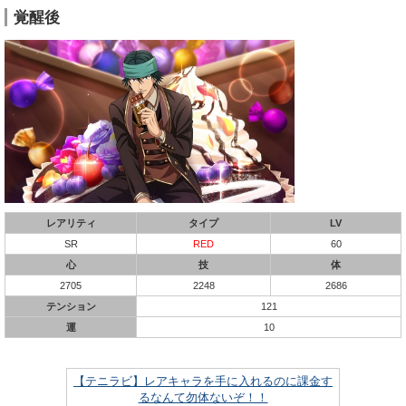
覚醒後
レアリティ
タイプ
LV
SR
RED
60
心
技
体
2705
2248
2686
テンション
121
運
10
【テニラビ】レアキャラを手に入れるのに課金す
るなんて勿体ないぞ！！