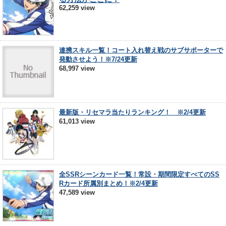
62,259 view
連携スキル一覧！コート入れ替え戦のサブサポーターで
発動させよう！※7/24更新
68,997 view
最新版・リセマラ当たりランキング！ ※2/4更新
61,013 view
全SSRシーンカード一覧！常設・期間限定すべてのSS
Rカード所属別まとめ！※2/4更新
47,589 view