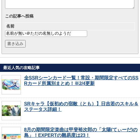
この記事へ投稿
名前
最近人気の攻略記事
全SSRシーンカード一覧！常設・期間限定すべてのSS
Rカード所属別まとめ！※2/4更新
SRキャラ【仮初めの宿敵（とも）】日吉若のスキル＆
ステータス詳細！
8月の期間限定楽曲は甲斐裕次郎の「太陽(てぃーだ)の
島」！EXPERTの難易度は23！