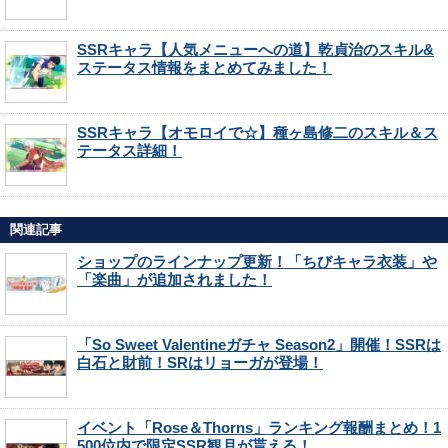
SSRキャラ【人気メニューへの道】乾貞治のスキル&
ステータス情報をまとめてみました！
SSRキャラ【オモロイで☆】種ヶ島修二のスキル＆ス
テータス詳細！
関連記事
ショップのラインナップ更新！「ちびキャラ衣装」や
「楽曲」が追加されました！
「So Sweet Valentineガチャ Season2」開催！SSRは
白石と財前！SRはリョーガが登場！
イベント「Rose＆Thorns」ランキング報酬まとめ！1
500位内で限定SSR観月が貰える！