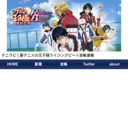
テニラビ | 新テニスの王子様ライジングビート攻略速報
HOME
新着
攻略
Twitter
about