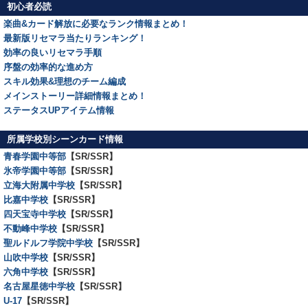
初心者必読
楽曲&カード解放に必要なランク情報まとめ！
最新版リセマラ当たりランキング！
効率の良いリセマラ手順
序盤の効率的な進め方
スキル効果&理想のチーム編成
メインストーリー詳細情報まとめ！
ステータスUPアイテム情報
所属学校別シーンカード情報
青春学園中等部
【SR/SSR】
氷帝学園中等部
【SR/SSR】
立海大附属中学校
【SR/SSR】
比嘉中学校
【SR/SSR】
四天宝寺中学校
【SR/SSR】
不動峰中学校
【SR/SSR】
聖ルドルフ学院中学校
【SR/SSR】
山吹中学校
【SR/SSR】
六角中学校
【SR/SSR】
名古屋星徳中学校
【SR/SSR】
U-17
【SR/SSR】