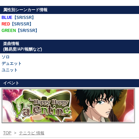
属性別シーンカード情報
BLUE
【SR/SSR】
RED
【SR/SSR】
GREEN
【SR/SSR】
楽曲情報
(難易度/AP/報酬など)
ソロ
デュエット
ユニット
イベント
TOP
>
テニラビ 情報