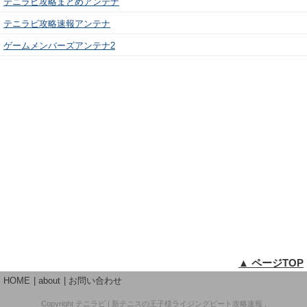
テニラビ攻略まとめアンテナ
テニラビ攻略速報アンテナ
ゲームメンバーズアンテナ2
▲ ページTOP
HOME
about
お問い合わせ
Copyright
テニラビ | 新テニスの王子様ライジングビート攻略速報
,