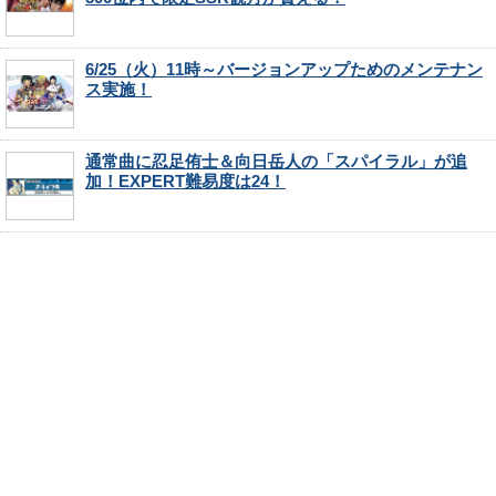
6/25（火）11時～バージョンアップためのメンテナン
ス実施！
通常曲に忍足侑士＆向日岳人の「スパイラル」が追
加！EXPERT難易度は24！