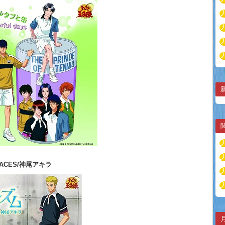
f ACES/神尾アキラ