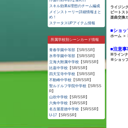
スキル効果&理想のチーム編成
ライジン
メインストーリー詳細情報まと
ビートス
め！
楽曲交換
ステータスUPアイテム情報
■ショッ
ホーム ＞
所属学校別シーンカード情報
■注意事
青春学園中等部
【SR/SSR】
※ライン
氷帝学園中等部
【SR/SSR】
※ショッ
立海大附属中学校
【SR/SSR】
比嘉中学校
【SR/SSR】
四天宝寺中学校
【SR/SSR】
不動峰中学校
【SR/SSR】
聖ルドルフ学院中学校
【SR/SS
R】
山吹中学校
【SR/SSR】
六角中学校
【SR/SSR】
名古屋星徳中学校
【SR/SSR】
U-17
【SR/SSR】