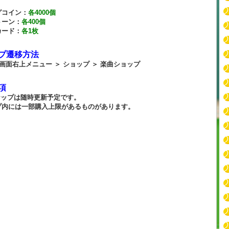
グコイン：
各4000個
トーン：
各400個
カード：
各1枚
プ遷移方法
 画面右上メニュー ＞ ショップ ＞ 楽曲ショップ
項
ナップは随時更新予定です。
プ内には一部購入上限があるものがあります。