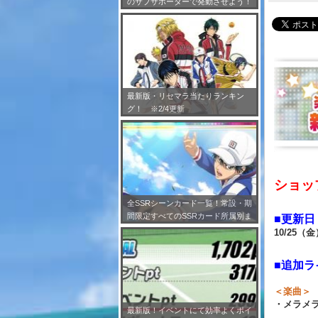
のサブサポーターで発動させよう！
※7/24更新
最新版・リセマラ当たりランキン
グ！ ※2/4更新
ショッ
全SSRシーンカード一覧！常設・期
間限定すべてのSSRカード所属別ま
■更新日
とめ！※2/4更新
10/25（金
■追加ラ
＜楽曲＞
・メラメラ
最新版！イベントにて効率よくポイ