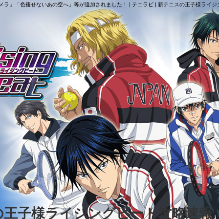
ラ」「色褪せないあの空へ」等が追加されました！ | テニラビ | 新テニスの王子様ライ
スの王子様ライジングビート攻略速報