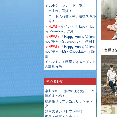
全SSRシーンカード一覧！
「自主練」詳細！
「コート入れ替え戦」連携スキル
一覧！
＜NEW!＞
イベント「Happy Hap
py Valentine」詳細！
＜NEW!＞
「Happy Happy Valenti
neガチャ～Strawberry～」詳細！
＜NEW!＞
「Happy Happy Valenti
・色褪せな
neガチャ～Milk Chocolate～」詳
細！
イベントにて獲得できるポイント
の計算方法
初心者必読
楽曲&カード解放に必要なランク
情報まとめ！
最新版リセマラ当たりランキン
グ！
効率の良いリセマラ手順
序盤の効率的な進め方