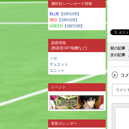
属性別シーンカード情報
BLUE
【SR/SSR】
RED
【SR/SSR】
GREEN
【SR/SSR】
楽曲情報
(難易度/AP/報酬など)
前の記事
次の記事
ソロ
デュエット
ユニット
コメ
イベント
コメン
更新カレンダー