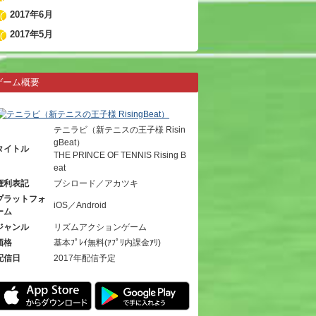
2017年6月
2017年5月
ゲーム概要
テニラビ（新テニスの王子様 Risin
gBeat）
タイトル
THE PRINCE OF TENNIS Rising B
eat
権利表記
ブシロード／アカツキ
プラットフォ
iOS／Android
ーム
ジャンル
リズムアクションゲーム
価格
基本ﾌﾟﾚｲ無料(ｱﾌﾟﾘ内課金ｱﾘ)
配信日
2017年配信予定