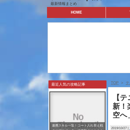
最新情報まとめ
HOME
TOP
>
テ
最近人気の攻略記事
【テ
新！
空へ
連携スキル一覧！コート入れ替え戦
2019/10/27