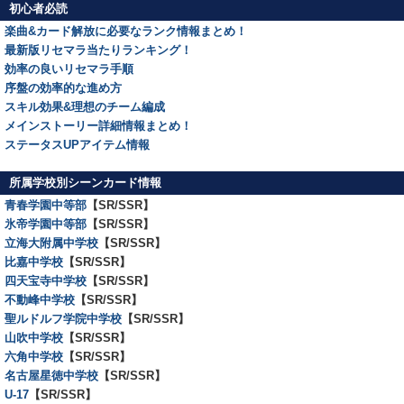
初心者必読
楽曲&カード解放に必要なランク情報まとめ！
最新版リセマラ当たりランキング！
効率の良いリセマラ手順
序盤の効率的な進め方
スキル効果&理想のチーム編成
メインストーリー詳細情報まとめ！
ステータスUPアイテム情報
所属学校別シーンカード情報
青春学園中等部
【SR/SSR】
氷帝学園中等部
【SR/SSR】
立海大附属中学校
【SR/SSR】
比嘉中学校
【SR/SSR】
四天宝寺中学校
【SR/SSR】
不動峰中学校
【SR/SSR】
聖ルドルフ学院中学校
【SR/SSR】
山吹中学校
【SR/SSR】
六角中学校
【SR/SSR】
名古屋星徳中学校
【SR/SSR】
U-17
【SR/SSR】