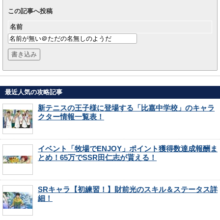
この記事へ投稿
名前
最近人気の攻略記事
新テニスの王子様に登場する「比嘉中学校」のキャラ
クター情報一覧表！
イベント「牧場でENJOY」ポイント獲得数達成報酬ま
とめ！65万でSSR田仁志が貰える！
SRキャラ【初練習！】財前光のスキル＆ステータス詳
細！