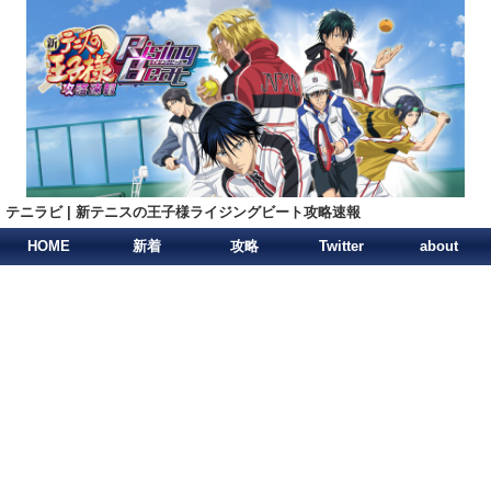
テニラビ | 新テニスの王子様ライジングビート攻略速報
HOME
新着
攻略
Twitter
about