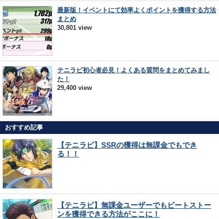
最新版！イベントにて効率よくポイントを獲得する方法
まとめ
30,801 view
テニラビ初心者必見！よくある質問をまとめてみまし
た！
29,400 view
おすすめ記事
【テニラビ】SSRの獲得は無課金でもでき
る！！
【テニラビ】無課金ユーザーでもビートストー
ンを獲得できる方法がここに！