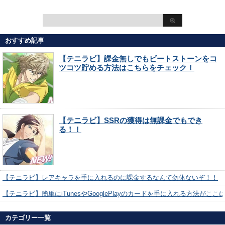
おすすめ記事
【テニラビ】課金無しでもビートストーンをコ
ツコツ貯める方法はこちらをチェック！
【テニラビ】SSRの獲得は無課金でもでき
る！！
【テニラビ】レアキャラを手に入れるのに課金するなんて勿体ないぞ！！
【テニラビ】簡単にiTunesやGooglePlayのカードを手に入れる方法がここ
カテゴリー一覧