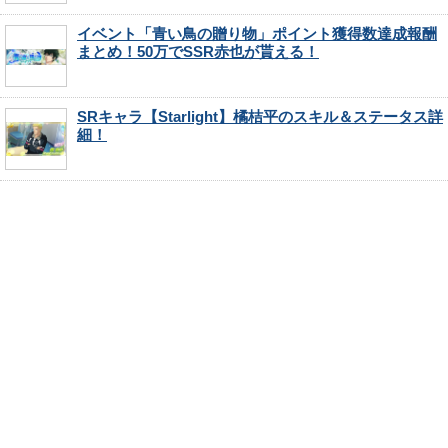
イベント「青い鳥の贈り物」ポイント獲得数達成報酬
まとめ！50万でSSR赤也が貰える！
SRキャラ【Starlight】橘桔平のスキル＆ステータス詳
細！