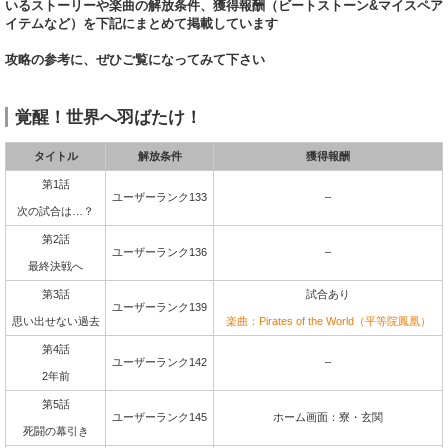
いるストーリーや楽曲の解放条件、獲得報酬（ビートストーン&マイスペア
イテムなど）を下記にまとめて掲載しています
攻略の参考に、ぜひご覧になってみて下さい
覚醒！世界へ羽ばたけ！
タイトル
解放条件
獲得報酬
第1話
ユーザーランク133
–
次の試合は…？
第2話
ユーザーランク136
–
最終決戦へ
第3話
試合あり
ユーザーランク139
思い出せない過去
楽曲：Pirates of the World（平等院鳳凰）
第4話
ユーザーランク142
–
2年前
第5話
ユーザーランク145
ホーム画面：寮・玄関
死闘の幕引き