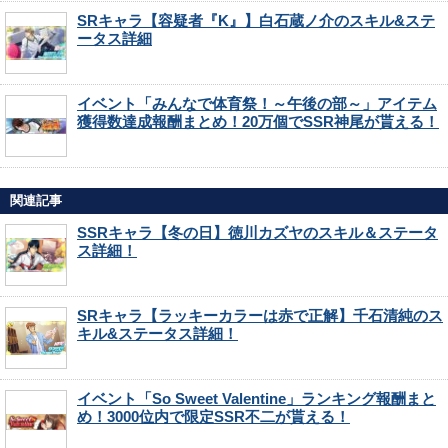
SRキャラ【容疑者『K』】白石蔵ノ介のスキル&ステ
ータス詳細
イベント「みんなで体育祭！～午後の部～」アイテム
獲得数達成報酬まとめ！20万個でSSR神尾が貰える！
関連記事
SSRキャラ【冬の日】徳川カズヤのスキル＆ステータ
ス詳細！
SRキャラ【ラッキーカラーは赤で正解】千石清純のス
キル&ステータス詳細！
イベント「So Sweet Valentine」ランキング報酬まと
め！3000位内で限定SSR不二が貰える！