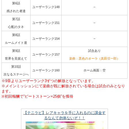
第6話
ユーザーランク148
–
残された者達
第7話
ユーザーランク151
–
心配のタネ
第8話
ユーザーランク154
–
ルームメイト達
第9話
試合あり
ユーザーランク157
世界を見据えて
楽曲：黒色のオーラ（真田弦一郎）
第10話
ユーザーランク160
ホーム画面：空
次なるステージへ
※9章よりユーザーランク3ずつの解放となっています。
※メインミッションにて楽曲が既に解放されている場合は試合のみとなり
ます。
※初回報酬で”ビートストーン×25個”を獲得
【テニラビ】レアキャラを手に入れるのに課金す
るなんて勿体ないぞ！！