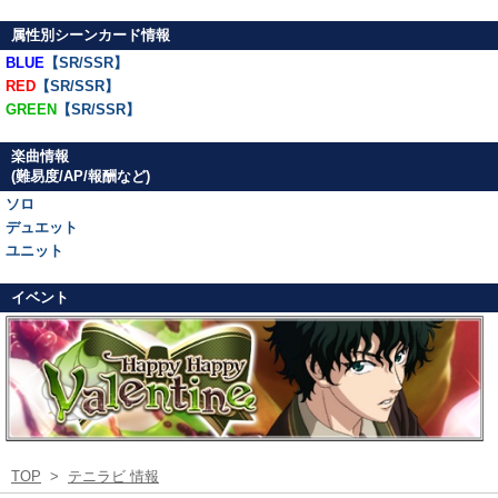
属性別シーンカード情報
BLUE
【SR/SSR】
RED
【SR/SSR】
GREEN
【SR/SSR】
楽曲情報
(難易度/AP/報酬など)
ソロ
デュエット
ユニット
イベント
TOP
>
テニラビ 情報