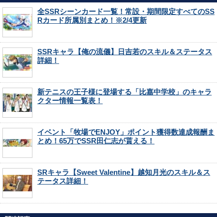
全SSRシーンカード一覧！常設・期間限定すべてのSS
Rカード所属別まとめ！※2/4更新
SSRキャラ【俺の流儀】日吉若のスキル＆ステータス
詳細！
新テニスの王子様に登場する「比嘉中学校」のキャラ
クター情報一覧表！
イベント「牧場でENJOY」ポイント獲得数達成報酬ま
とめ！65万でSSR田仁志が貰える！
SRキャラ【Sweet Valentine】越知月光のスキル＆ス
テータス詳細！