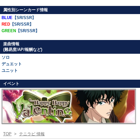
属性別シーンカード情報
BLUE
【SR/SSR】
RED
【SR/SSR】
GREEN
【SR/SSR】
楽曲情報
(難易度/AP/報酬など)
ソロ
デュエット
ユニット
イベント
TOP
>
テニラビ 情報