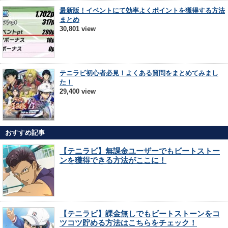
最新版！イベントにて効率よくポイントを獲得する方法
まとめ
30,801 view
テニラビ初心者必見！よくある質問をまとめてみまし
た！
29,400 view
おすすめ記事
【テニラビ】無課金ユーザーでもビートストー
ンを獲得できる方法がここに！
【テニラビ】課金無しでもビートストーンをコ
ツコツ貯める方法はこちらをチェック！