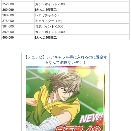
352,000
ガチャポイント×500
360,000
[わんこ]柳蓮二
368,000
レアガチャチケット
376,000
キャラスター（大）
384,000
育成ポイント×1000
392,000
ガチャポイント×500
400,000
[わんこ]柳蓮二
【テニラビ】レアキャラを手に入れるのに課金す
るなんて勿体ないぞ！！