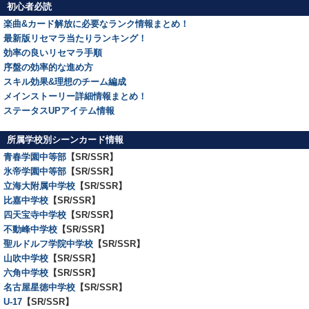
初心者必読
楽曲&カード解放に必要なランク情報まとめ！
最新版リセマラ当たりランキング！
効率の良いリセマラ手順
序盤の効率的な進め方
スキル効果&理想のチーム編成
メインストーリー詳細情報まとめ！
ステータスUPアイテム情報
所属学校別シーンカード情報
青春学園中等部
【SR/SSR】
氷帝学園中等部
【SR/SSR】
立海大附属中学校
【SR/SSR】
比嘉中学校
【SR/SSR】
四天宝寺中学校
【SR/SSR】
不動峰中学校
【SR/SSR】
聖ルドルフ学院中学校
【SR/SSR】
山吹中学校
【SR/SSR】
六角中学校
【SR/SSR】
名古屋星徳中学校
【SR/SSR】
U-17
【SR/SSR】