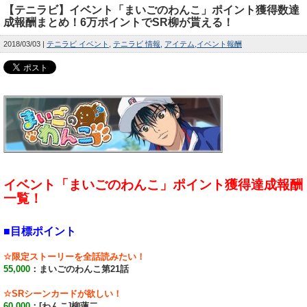
【テニラビ】イベント「まいごのわんこ」ポイント獲得数達
成報酬まとめ！6万ポイントでSR柳が貰える！
2018/03/03
テニラビ イベント
テニラビ 情報
アイテム
イベント報酬
イベント「まいごのわんこ」ポイント獲得達成報酬
一覧！
■目標ポイント
☆限定ストーリーを全話読みたい！
55,000
：まいごのわんこ第21話
☆SRシーンカードが欲しい！
60,000
：[わんこ]柳蓮二