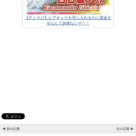
【テニラビ】レアキャラを手に入れるのに課金す
るなんて勿体ないぞ！！
◀ 前の記事
次の記事 ▶