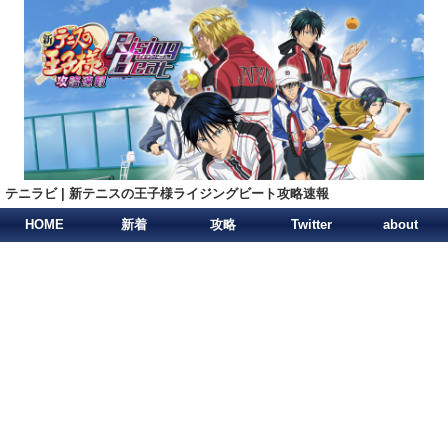
テニラビ | 新テニスの王子様ライジングビート攻略速報
HOME
新着
攻略
Twitter
about