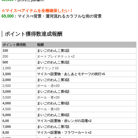
☆マイスぺアイテムを全種確保したい！
69,000
：マイスぺ背景・運河流れるカラフルな街の背景
ポイント獲得数達成報酬
ポイント獲得数
報酬
100
まいごのわんこ第1話
200
オートプレイチケット×2
500
まいごのわんこ第2話
1,000
APドリンク10
1,500
マイスぺ設置物・あしあとモチーフの街灯×5
2,000
まいごのわんこ第3話
2,500
ボール・赤×20
3,000
まいごのわんこ第4話
3,500
ボール・青×20
4,000
まいごのわんこ第5話
4,500
ボール・黄×20
5,000
まいごのわんこ第6話
6,00
マイスぺ設置物・赤レンガの花壇×2
7,000
まいごのわんこ第7話
8,00
マイスぺ設置物・フラワーカート×2