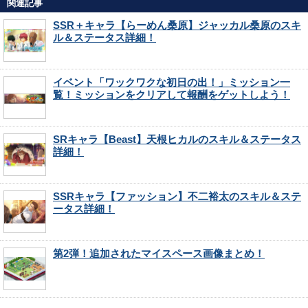
関連記事
SSR＋キャラ【らーめん桑原】ジャッカル桑原のスキ
ル＆ステータス詳細！
イベント「ワックワクな初日の出！」ミッション一
覧！ミッションをクリアして報酬をゲットしよう！
SRキャラ【Beast】天根ヒカルのスキル＆ステータス
詳細！
SSRキャラ【ファッション】不二裕太のスキル＆ステ
ータス詳細！
第2弾！追加されたマイスペース画像まとめ！