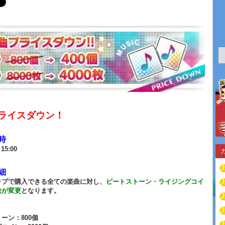
ライスダウン！
時
15:00
細
ップで購入できる全ての楽曲に対し、
ビートストーン・ライジングコイ
数が変更
となります。
】
ーン：800個