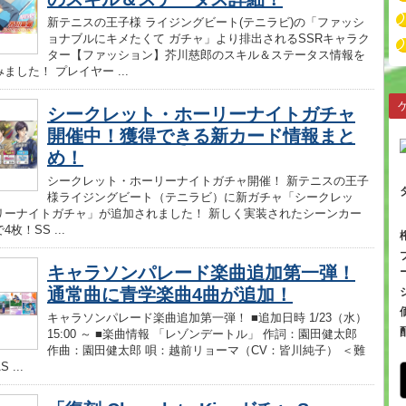
新テニスの王子様 ライジングビート(テニラビ)の「ファッシ
ョナブルにキメたくて ガチャ」より排出されるSSRキャラク
ター【ファッション】芥川慈郎のスキル＆ステータス情報を
ました！ プレイヤー ...
シークレット・ホーリーナイトガチャ
開催中！獲得できる新カード情報まと
め！
シークレット・ホーリーナイトガチャ開催！ 新テニスの王子
様ライジングビート（テニラビ）に新ガチャ「シークレッ
リーナイトガチャ」が追加されました！ 新しく実装されたシーンカー
枚！SS ...
キャラソンパレード楽曲追加第一弾！
通常曲に青学楽曲4曲が追加！
キャラソンパレード楽曲追加第一弾！ ■追加日時 1/23（水）
15:00 ～ ■楽曲情報 「レゾンデートル」 作詞：園田健太郎
作曲：園田健太郎 唄：越前リョーマ（CV：皆川純子） ＜難
 ...