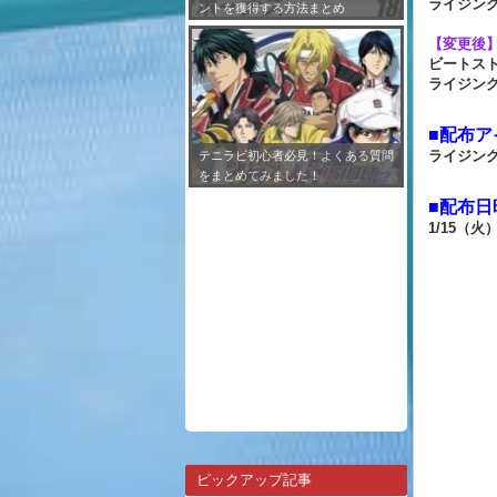
ライジング
ントを獲得する方法まとめ
【変更後
ビートスト
ライジング
■配布ア
ライジング
テニラビ初心者必見！よくある質問
をまとめてみました！
■配布日
1/15（火）
ピックアップ記事