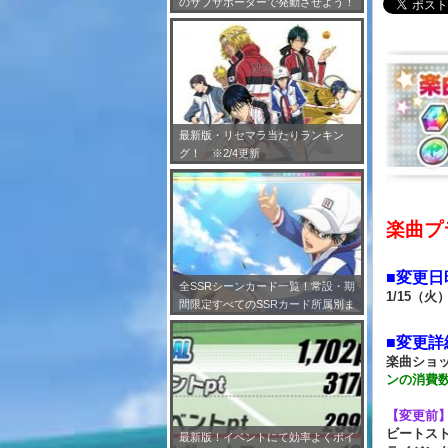
のサブサポーターで発動させよう！
※7/24更新
最新版・リセマラ当たりランキン
グ！ ※2/4更新
楽曲プ
■変更日
全SSRシーンカード一覧！常設・期
1/15（火）
間限定すべてのSSRカード所属別ま
とめ！※2/4更新
■変更詳
楽曲ショ
ンの消費
【変更前
ビートスト
最新版！イベントにて効率よくポイ