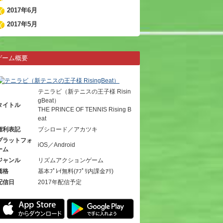
2017年6月
2017年5月
ゲーム概要
テニラビ（新テニスの王子様 Risin
gBeat）
タイトル
THE PRINCE OF TENNIS Rising B
eat
権利表記
ブシロード／アカツキ
プラットフォ
iOS／Android
ーム
ジャンル
リズムアクションゲーム
価格
基本ﾌﾟﾚｲ無料(ｱﾌﾟﾘ内課金ｱﾘ)
配信日
2017年配信予定