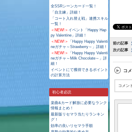
全SSRシーンカード一覧！
「自主練」詳細！
「コート入れ替え戦」連携スキル
一覧！
＜NEW!＞
イベント「Happy Hap
py Valentine」詳細！
＜NEW!＞
「Happy Happy Valenti
前の記事
neガチャ～Strawberry～」詳細！
次の記事
＜NEW!＞
「Happy Happy Valenti
neガチャ～Milk Chocolate～」詳
細！
イベントにて獲得できるポイント
コメ
の計算方法
コメン
初心者必読
楽曲&カード解放に必要なランク
情報まとめ！
最新版リセマラ当たりランキン
グ！
効率の良いリセマラ手順
序盤の効率的な進め方