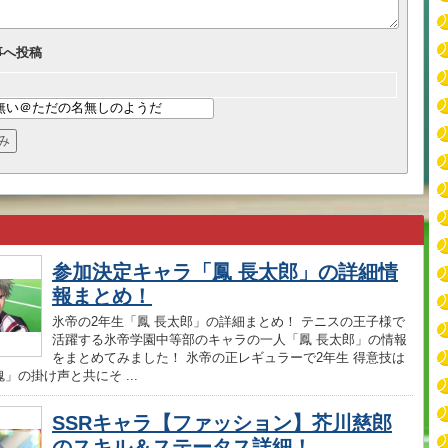
事へ投稿
参加決定キャラ「鳳 長太郎」の詳細情
報まとめ！
氷帝の2年生「鳳 長太郎」の詳細まとめ！ テニスの王子様で
活躍する氷帝学園中等部のキャラの一人「鳳 長太郎」の情報
をまとめてみました！ 氷帝の正レギュラーで2年生 得意技は
」の掛け声と共にそ ...
SSRキャラ【ファッション】芥川慈郎
のスキル＆ステータス詳細！