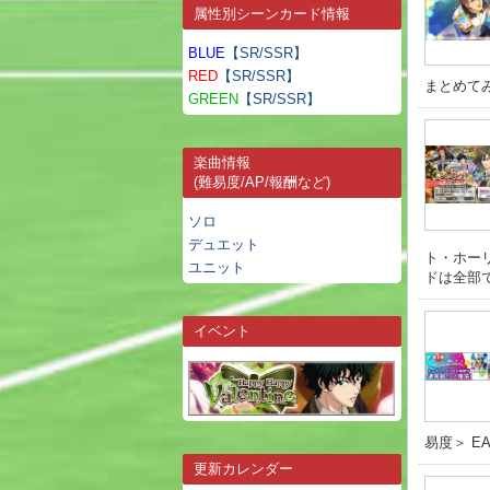
属性別シーンカード情報
BLUE
【SR/SSR】
RED
【SR/SSR】
まとめてみ
GREEN
【SR/SSR】
楽曲情報
(難易度/AP/報酬など)
ソロ
デュエット
ト・ホー
ユニット
ドは全部で4
イベント
易度＞ EAS
更新カレンダー