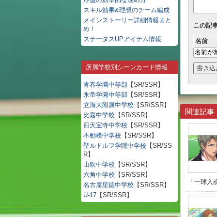
スキル効果&理想のチーム編成
メインストーリー詳細情報まと
この記
め！
ステータスUPアイテム情報
名前
所属学校別シーンカード情報
青春学園中等部
【SR/SSR】
氷帝学園中等部
【SR/SSR】
立海大附属中学校
【SR/SSR】
関連記事
比嘉中学校
【SR/SSR】
四天宝寺中学校
【SR/SSR】
不動峰中学校
【SR/SSR】
聖ルドルフ学院中学校
【SR/SS
R】
山吹中学校
【SR/SSR】
六角中学校
【SR/SSR】
「一球入魂
名古屋星徳中学校
【SR/SSR】
U-17
【SR/SSR】