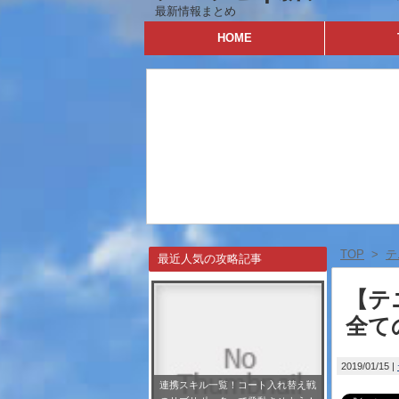
最新情報まとめ
HOME
TOP
>
テ
最近人気の攻略記事
【テ
全て
2019/01/15
連携スキル一覧！コート入れ替え戦