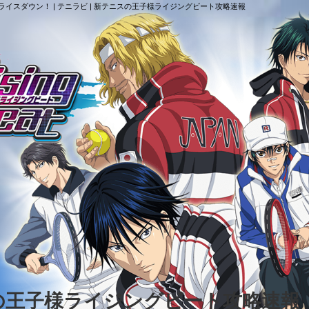
イスダウン！ | テニラビ | 新テニスの王子様ライジングビート攻略速報
スの王子様ライジングビート攻略速報