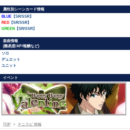
属性別シーンカード情報
BLUE
【SR/SSR】
RED
【SR/SSR】
GREEN
【SR/SSR】
楽曲情報
(難易度/AP/報酬など)
ソロ
デュエット
ユニット
イベント
TOP
>
テニラビ 情報