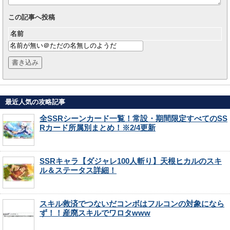
この記事へ投稿
名前
最近人気の攻略記事
全SSRシーンカード一覧！常設・期間限定すべてのSS
Rカード所属別まとめ！※2/4更新
SSRキャラ【ダジャレ100人斬り】天根ヒカルのスキ
ル＆ステータス詳細！
スキル救済でつないだコンボはフルコンの対象になら
ず！！産廃スキルでワロタwww