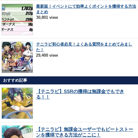
最新版！イベントにて効率よくポイントを獲得する方法
まとめ
30,801 view
テニラビ初心者必見！よくある質問をまとめてみまし
た！
29,400 view
おすすめ記事
【テニラビ】SSRの獲得は無課金でもでき
る！！
【テニラビ】無課金ユーザーでもビートストー
ンを獲得できる方法がここに！