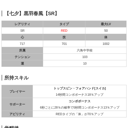
【七夕】黒羽春風【SR】
レアリティ
タイプ
最大LV
SR
RED
50
心
技
体
717
701
1002
所属
六角中学校
テンション
103
運
10
所持スキル
トップスピン・フォアハンド[スイカ]
プレイヤー
14秒間コンボボーナス18％アップ
コンボボーナス
サポーター
6秒ごとに28％の確率で5秒間コンボボーナス13％アップ
アビリティ
REDタイプの「体」が70％アップ