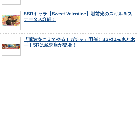
SSRキャラ【Sweet Valentine】財前光のスキル＆ス
テータス詳細！
「荒波をこえてやる！ガチャ」開催！SSRは赤也と木
手！SRは蔵兎座が登場！