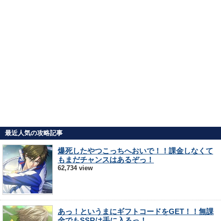
最近人気の攻略記事
爆死したやつこっちへおいで！！課金しなくて
もまだチャンスはあるぞっ！
62,734 view
あっ！というまにギフトコードをGET！！無課
金でもSSRは手に入るっ！