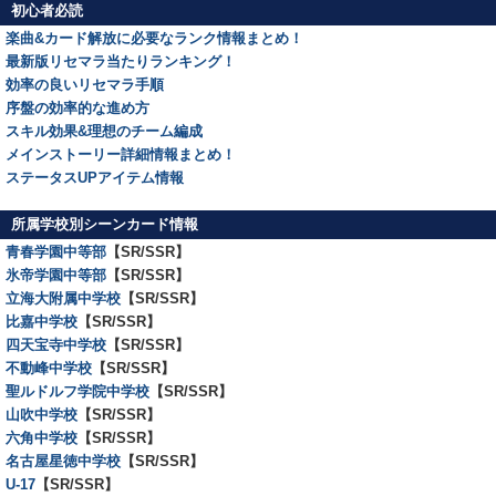
初心者必読
楽曲&カード解放に必要なランク情報まとめ！
最新版リセマラ当たりランキング！
効率の良いリセマラ手順
序盤の効率的な進め方
スキル効果&理想のチーム編成
メインストーリー詳細情報まとめ！
ステータスUPアイテム情報
所属学校別シーンカード情報
青春学園中等部
【SR/SSR】
氷帝学園中等部
【SR/SSR】
立海大附属中学校
【SR/SSR】
比嘉中学校
【SR/SSR】
四天宝寺中学校
【SR/SSR】
不動峰中学校
【SR/SSR】
聖ルドルフ学院中学校
【SR/SSR】
山吹中学校
【SR/SSR】
六角中学校
【SR/SSR】
名古屋星徳中学校
【SR/SSR】
U-17
【SR/SSR】