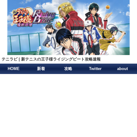
テニラビ | 新テニスの王子様ライジングビート攻略速報
HOME
新着
攻略
Twitter
about