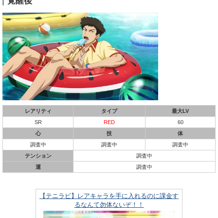
覚醒後
レアリティ
タイプ
最大LV
SR
RED
60
心
技
体
調査中
調査中
調査中
テンション
調査中
運
調査中
【テニラビ】レアキャラを手に入れるのに課金す
るなんて勿体ないぞ！！