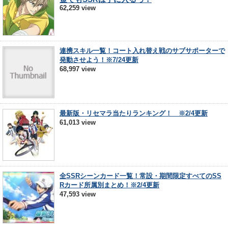
62,259 view
連携スキル一覧！コート入れ替え戦のサブサポーターで
発動させよう！※7/24更新
68,997 view
最新版・リセマラ当たりランキング！ ※2/4更新
61,013 view
全SSRシーンカード一覧！常設・期間限定すべてのSS
Rカード所属別まとめ！※2/4更新
47,593 view