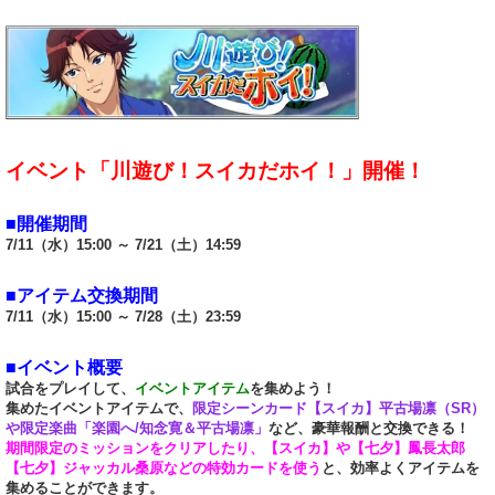
イベント「川遊び！スイカだホイ！」開催！
■開催期間
7/11（水）15:00 ～ 7/21（土）14:59
■アイテム交換期間
7/11（水）15:00 ～ 7/28（土）23:59
■イベント概要
試合をプレイして、
イベントアイテム
を集めよう！
集めたイベントアイテムで、
限定シーンカード【スイカ】平古場凛（SR）
や限定楽曲「楽園へ/知念寛＆平古場凛」
など、豪華報酬と交換できる！
期間限定のミッションをクリアしたり、【スイカ】や【七夕】鳳長太郎
【七夕】ジャッカル桑原などの特効カードを使う
と、効率よくアイテムを
集めることができます。