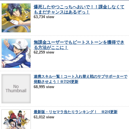
爆死したやつこっちへおいで！！課金しなくて
もまだチャンスはあるぞっ！
63,734 view
無課金ユーザーでもビートストーンを獲得でき
る方法がここに！
62,259 view
連携スキル一覧！コート入れ替え戦のサブサポーターで
発動させよう！※7/24更新
68,995 view
最新版・リセマラ当たりランキング！ ※2/4更新
61,012 view