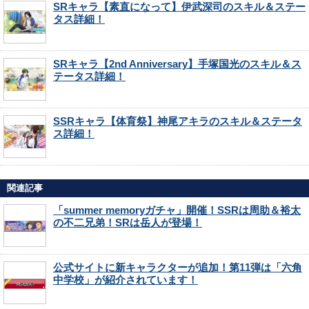
SRキャラ【素直になって】伊武深司のスキル＆ステー
タス詳細！
SRキャラ【2nd Anniversary】手塚国光のスキル＆ス
テータス詳細！
SSRキャラ【体育祭】神尾アキラのスキル＆ステータ
ス詳細！
関連記事
「summer memoryガチャ」開催！SSRは周助＆裕太
の不二兄弟！SRは岳人が登場！
公式サイトに新キャラクターが追加！第11弾は「六角
中学校」が紹介されています！