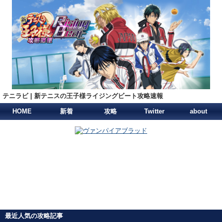
テニラビ | 新テニスの王子様ライジングビート攻略速報
HOME
新着
攻略
Twitter
about
最近人気の攻略記事