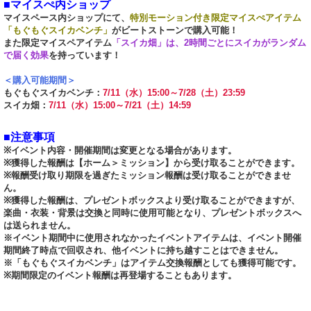
■マイスぺ内ショップ
マイスペース内ショップにて、
特別モーション付き限定マイスぺアイテム
「もぐもぐスイカベンチ」
がビートストーンで購入可能！
また限定マイスペアイテム
「スイカ畑」は、2時間ごとにスイカがランダム
で届く効果
を持っています！
＜購入可能期間＞
もぐもぐスイカベンチ：
7/11（水）15:00～7/28（土）23:59
スイカ畑：
7/11（水）15:00～7/21（土）14:59
■注意事項
※イベント内容・開催期間は変更となる場合があります。
※獲得した報酬は【ホーム＞ミッション】から受け取ることができます。
※報酬受け取り期限を過ぎたミッション報酬は受け取ることができませ
ん。
※獲得した報酬は、プレゼントボックスより受け取ることができますが、
楽曲・衣装・背景は交換と同時に使用可能となり、プレゼントボックスへ
は送られません。
※イベント期間中に使用されなかったイベントアイテムは、イベント開催
期間終了時点で回収され、他イベントに持ち越すことはできません。
※「もぐもぐスイカベンチ」はアイテム交換報酬としても獲得可能です。
※期間限定のイベント報酬は再登場することもあります。