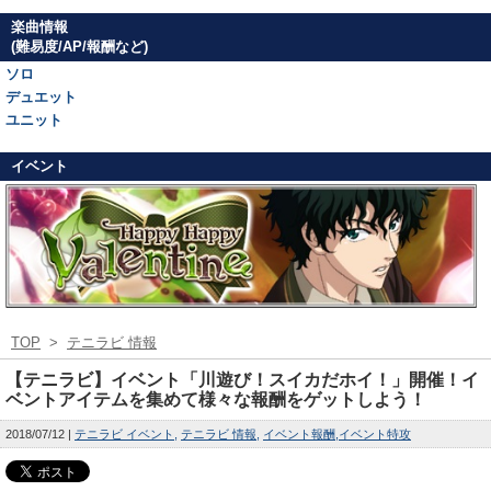
楽曲情報
(難易度/AP/報酬など)
ソロ
デュエット
ユニット
イベント
TOP
>
テニラビ 情報
【テニラビ】イベント「川遊び！スイカだホイ！」開催！イ
ベントアイテムを集めて様々な報酬をゲットしよう！
2018/07/12
テニラビ イベント
テニラビ 情報
イベント報酬
イベント特攻