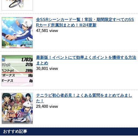
全SSRシーンカード一覧！常設・期間限定すべてのSS
Rカード所属別まとめ！※2/4更新
47,581 view
最新版！イベントにて効率よくポイントを獲得する方法
まとめ
30,801 view
テニラビ初心者必見！よくある質問をまとめてみまし
た！
29,400 view
おすすめ記事