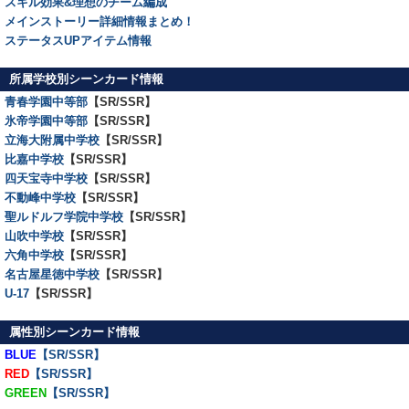
スキル効果&理想のチーム編成
メインストーリー詳細情報まとめ！
ステータスUPアイテム情報
所属学校別シーンカード情報
青春学園中等部
【SR/SSR】
氷帝学園中等部
【SR/SSR】
立海大附属中学校
【SR/SSR】
比嘉中学校
【SR/SSR】
四天宝寺中学校
【SR/SSR】
不動峰中学校
【SR/SSR】
聖ルドルフ学院中学校
【SR/SSR】
山吹中学校
【SR/SSR】
六角中学校
【SR/SSR】
名古屋星徳中学校
【SR/SSR】
U-17
【SR/SSR】
属性別シーンカード情報
BLUE
【SR/SSR】
RED
【SR/SSR】
GREEN
【SR/SSR】