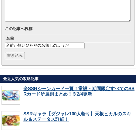
この記事へ投稿
名前
最近人気の攻略記事
全SSRシーンカード一覧！常設・期間限定すべてのSS
Rカード所属別まとめ！※2/4更新
SSRキャラ【ダジャレ100人斬り】天根ヒカルのスキ
ル＆ステータス詳細！