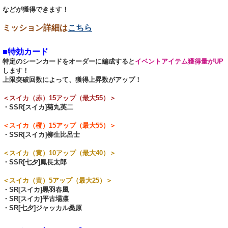
などが獲得できます！
ミッション詳細は
こちら
■特効カード
特定のシーンカードをオーダーに編成すると
イベントアイテム獲得量がUP
します！
上限突破回数によって、獲得上昇数がアップ！
＜スイカ（赤）15アップ（最大55）＞
・SSR[スイカ]菊丸英二
＜スイカ（橙）15アップ（最大55）＞
・SSR[スイカ]柳生比呂士
＜スイカ（黄）10アップ（最大40）＞
・SSR[七夕]鳳長太郎
＜スイカ（黄）5アップ（最大25）＞
・SR[スイカ]黒羽春風
・SR[スイカ]平古場凛
・SR[七夕]ジャッカル桑原