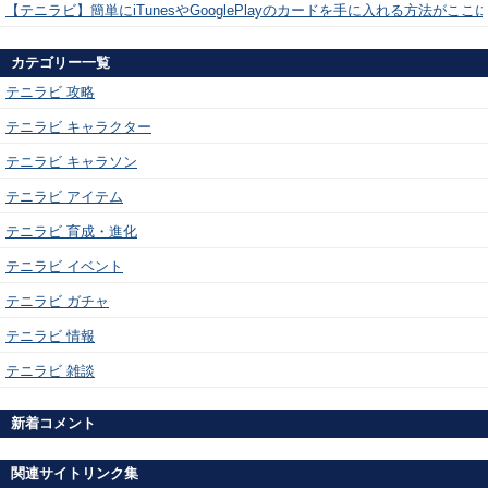
【テニラビ】簡単にiTunesやGooglePlayのカードを手に入れる方法がここ
カテゴリー一覧
テニラビ 攻略
テニラビ キャラクター
テニラビ キャラソン
テニラビ アイテム
テニラビ 育成・進化
テニラビ イベント
テニラビ ガチャ
テニラビ 情報
テニラビ 雑談
新着コメント
関連サイトリンク集