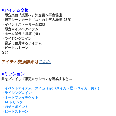
■アイテム交換
・限定楽曲『楽園へ』知念寛＆平古場凛
・限定シーンカード【スイカ】平古場凛【SR】
・イベントストーリー全12話
・限定マイスペアイテム
・ホーム背景「川原（昼）」
・ライジングコイン
・育成に使用するアイテム
・ビートストーン
など
アイテム交換詳細は
こちら
■ミッション
曲をプレイして限定ミッションを達成すると…
・イベントアイテム（スイカ（赤）/スイカ（橙）/スイカ（黄））
・ライジングコイン
・オートプレイチケット
・APドリンク
・ガチャポイント
・ビートストーン