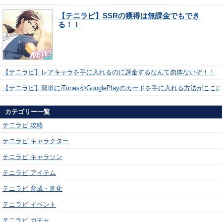
【テニラビ】SSRの獲得は無課金でもでき
る！！
【テニラビ】レアキャラを手に入れるのに課金するなんて勿体ないぞ！！
【テニラビ】簡単にiTunesやGooglePlayのカードを手に入れる方法がここ
カテゴリー一覧
テニラビ 攻略
テニラビ キャラクター
テニラビ キャラソン
テニラビ アイテム
テニラビ 育成・進化
テニラビ イベント
テニラビ ガチャ