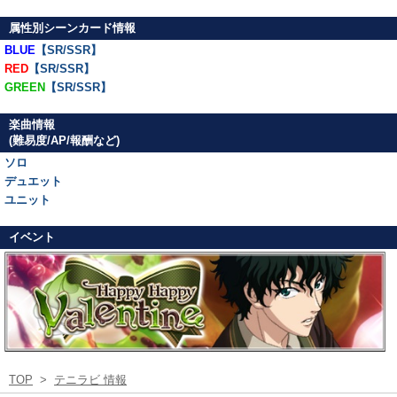
属性別シーンカード情報
BLUE
【SR/SSR】
RED
【SR/SSR】
GREEN
【SR/SSR】
楽曲情報
(難易度/AP/報酬など)
ソロ
デュエット
ユニット
イベント
TOP
>
テニラビ 情報