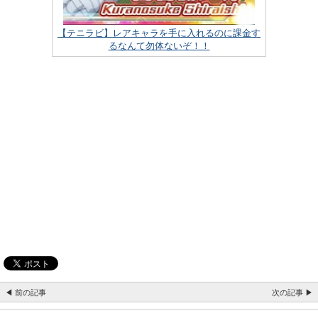
【テニラビ】レアキャラを手に入れるのに課金す
るなんて勿体ないぞ！！
◀ 前の記事
次の記事 ▶