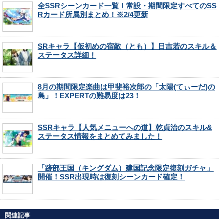
全SSRシーンカード一覧！常設・期間限定すべてのSS
Rカード所属別まとめ！※2/4更新
SRキャラ【仮初めの宿敵（とも）】日吉若のスキル＆
ステータス詳細！
8月の期間限定楽曲は甲斐裕次郎の「太陽(てぃーだ)の
島」！EXPERTの難易度は23！
SSRキャラ【人気メニューへの道】乾貞治のスキル&
ステータス情報をまとめてみました！
「跡部王国（キングダム）建国記念限定復刻ガチャ」
開催！SSR出現時は復刻シーンカード確定！
関連記事