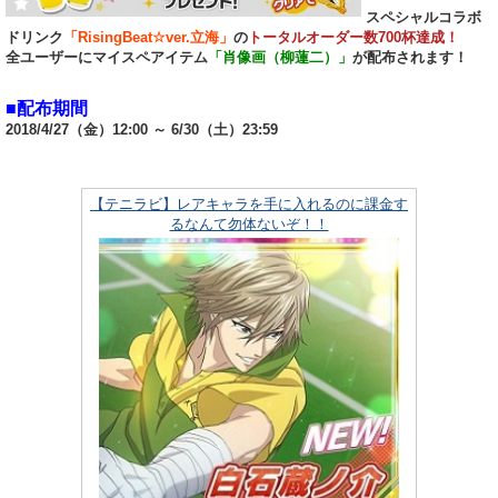
スペシャルコラボ
ドリンク
「RisingBeat☆ver.立海」
の
トータルオーダー数700杯達成！
全ユーザーにマイスペアイテム
「肖像画（柳蓮二）」
が配布されます！
■配布期間
2018/4/27（金）12:00 ～ 6/30（土）23:59
【テニラビ】レアキャラを手に入れるのに課金す
るなんて勿体ないぞ！！