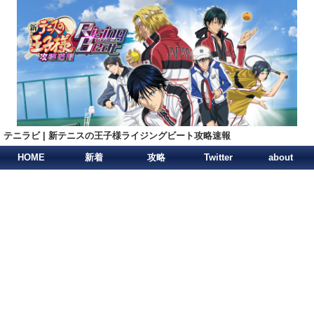
テニラビ | 新テニスの王子様ライジングビート攻略速報
HOME
新着
攻略
Twitter
about