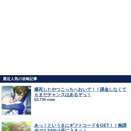
最近人気の攻略記事
爆死したやつこっちへおいで！！課金しなくて
もまだチャンスはあるぞっ！
62,734 view
あっ！というまにギフトコードをGET！！無課
金でもSSRは手に入るっ！