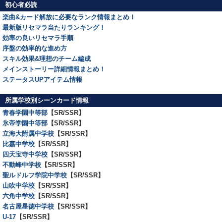
初心者必読
楽曲&カード解放に必要なランク情報まとめ！
最新版リセマラ当たりランキング！
効率の良いリセマラ手順
序盤の効率的な進め方
スキル効果&理想のチーム編成
メインストーリー詳細情報まとめ！
ステータスUPアイテム情報
所属学校別シーンカード情報
青春学園中等部
【SR/SSR】
氷帝学園中等部
【SR/SSR】
立海大附属中学校
【SR/SSR】
比嘉中学校
【SR/SSR】
四天宝寺中学校
【SR/SSR】
不動峰中学校
【SR/SSR】
聖ルドルフ学院中学校
【SR/SSR】
山吹中学校
【SR/SSR】
六角中学校
【SR/SSR】
名古屋星徳中学校
【SR/SSR】
U-17
【SR/SSR】