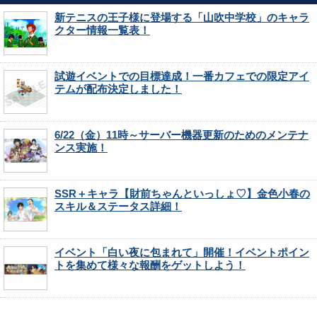
新テニスの王子様に登場する「山吹中学校」のキャラ
クター情報一覧表！
試遊イベントでの目標達成！一番カフェでの限定アイ
テムが配布決定しました！
6/22（金）11時～サーバー機器更新のためのメンテナ
ンス実施！
SSR＋キャラ【財前ちゃんといっしょ♡】金色小春の
スキル＆ステータス詳細！
イベント「白い夜に包まれて」開催！イベントポイン
トを集めて様々な報酬をゲットしよう！