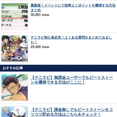
最新版！イベントにて効率よくポイントを獲得する方法
まとめ
30,801 view
テニラビ初心者必見！よくある質問をまとめてみまし
た！
29,400 view
おすすめ記事
【テニラビ】無課金ユーザーでもビートストー
ンを獲得できる方法がここに！
【テニラビ】課金無しでもビートストーンをコ
ツコツ貯める方法はこちらをチェック！