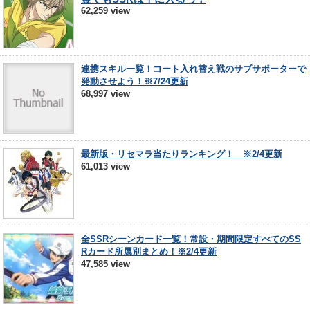
62,259 view
連携スキル一覧！コート入れ替え戦のサブサポーターで
発動させよう！※7/24更新
68,997 view
最新版・リセマラ当たりランキング！ ※2/4更新
61,013 view
全SSRシーンカード一覧！常設・期間限定すべてのSS
Rカード所属別まとめ！※2/4更新
47,585 view