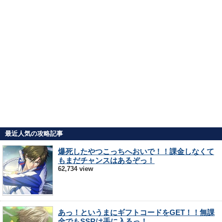
最近人気の攻略記事
爆死したやつこっちへおいで！！課金しなくて
もまだチャンスはあるぞっ！
62,734 view
あっ！というまにギフトコードをGET！！無課
金でもSSRは手に入るっ！