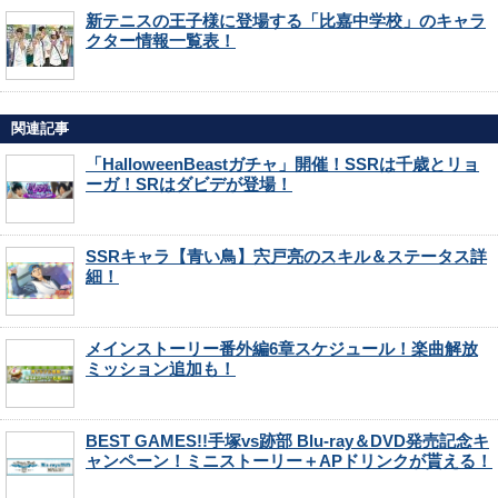
新テニスの王子様に登場する「比嘉中学校」のキャラ
クター情報一覧表！
関連記事
「HalloweenBeastガチャ」開催！SSRは千歳とリョ
ーガ！SRはダビデが登場！
SSRキャラ【青い鳥】宍戸亮のスキル＆ステータス詳
細！
メインストーリー番外編6章スケジュール！楽曲解放
ミッション追加も！
BEST GAMES!!手塚vs跡部 Blu-ray＆DVD発売記念キ
ャンペーン！ミニストーリー＋APドリンクが貰える！