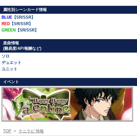
属性別シーンカード情報
BLUE
【SR/SSR】
RED
【SR/SSR】
GREEN
【SR/SSR】
楽曲情報
(難易度/AP/報酬など)
ソロ
デュエット
ユニット
イベント
TOP
>
テニラビ 情報