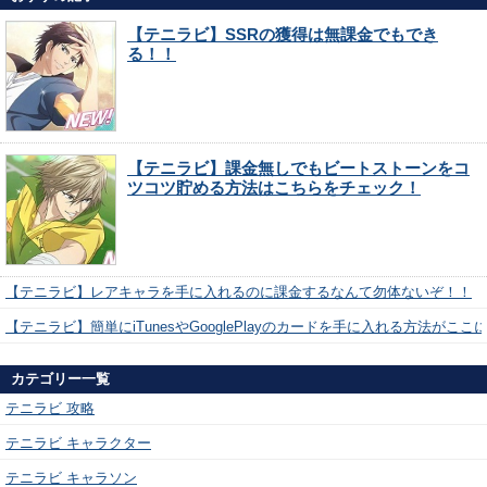
【テニラビ】SSRの獲得は無課金でもでき
る！！
【テニラビ】課金無しでもビートストーンをコ
ツコツ貯める方法はこちらをチェック！
【テニラビ】レアキャラを手に入れるのに課金するなんて勿体ないぞ！！
【テニラビ】簡単にiTunesやGooglePlayのカードを手に入れる方法がここ
カテゴリー一覧
テニラビ 攻略
テニラビ キャラクター
テニラビ キャラソン