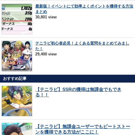
最新版！イベントにて効率よくポイントを獲得する方法
まとめ
30,801 view
テニラビ初心者必見！よくある質問をまとめてみまし
た！
29,400 view
おすすめ記事
【テニラビ】SSRの獲得は無課金でもでき
る！！
【テニラビ】無課金ユーザーでもビートストー
ンを獲得できる方法がここに！