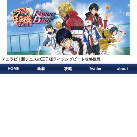
テニラビ | 新テニスの王子様ライジングビート攻略速報
HOME
新着
攻略
Twitter
about