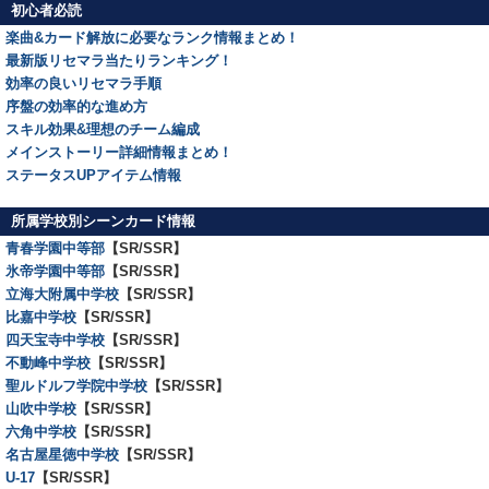
初心者必読
楽曲&カード解放に必要なランク情報まとめ！
最新版リセマラ当たりランキング！
効率の良いリセマラ手順
序盤の効率的な進め方
スキル効果&理想のチーム編成
メインストーリー詳細情報まとめ！
ステータスUPアイテム情報
所属学校別シーンカード情報
青春学園中等部
【SR/SSR】
氷帝学園中等部
【SR/SSR】
立海大附属中学校
【SR/SSR】
比嘉中学校
【SR/SSR】
四天宝寺中学校
【SR/SSR】
不動峰中学校
【SR/SSR】
聖ルドルフ学院中学校
【SR/SSR】
山吹中学校
【SR/SSR】
六角中学校
【SR/SSR】
名古屋星徳中学校
【SR/SSR】
U-17
【SR/SSR】