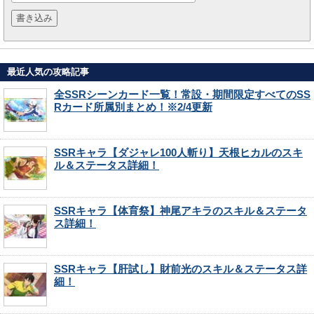
最近人気の攻略記事
全SSRシーンカード一覧！常設・期間限定すべてのSS
Rカード所属別まとめ！※2/4更新
SSRキャラ【ダジャレ100人斬り】天根ヒカルのスキ
ル＆ステータス詳細！
SSRキャラ【体育祭】神尾アキラのスキル＆ステータ
ス詳細！
SSRキャラ【肝試し】財前光のスキル＆ステータス詳
細！