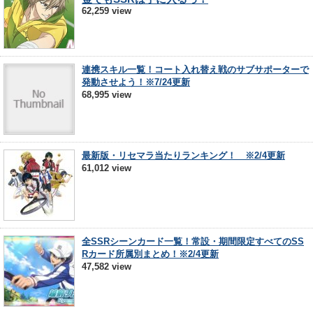
62,259 view
連携スキル一覧！コート入れ替え戦のサブサポーターで
発動させよう！※7/24更新
68,995 view
最新版・リセマラ当たりランキング！ ※2/4更新
61,012 view
全SSRシーンカード一覧！常設・期間限定すべてのSS
Rカード所属別まとめ！※2/4更新
47,582 view