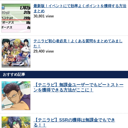
最新版！イベントにて効率よくポイントを獲得する方法
まとめ
30,801 view
テニラビ初心者必見！よくある質問をまとめてみまし
た！
29,400 view
おすすめ記事
【テニラビ】無課金ユーザーでもビートストー
ンを獲得できる方法がここに！
【テニラビ】SSRの獲得は無課金でもでき
る！！