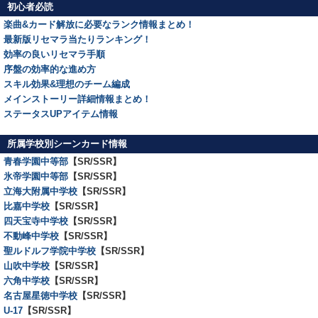
初心者必読
楽曲&カード解放に必要なランク情報まとめ！
最新版リセマラ当たりランキング！
効率の良いリセマラ手順
序盤の効率的な進め方
スキル効果&理想のチーム編成
メインストーリー詳細情報まとめ！
ステータスUPアイテム情報
所属学校別シーンカード情報
青春学園中等部
【SR/SSR】
氷帝学園中等部
【SR/SSR】
立海大附属中学校
【SR/SSR】
比嘉中学校
【SR/SSR】
四天宝寺中学校
【SR/SSR】
不動峰中学校
【SR/SSR】
聖ルドルフ学院中学校
【SR/SSR】
山吹中学校
【SR/SSR】
六角中学校
【SR/SSR】
名古屋星徳中学校
【SR/SSR】
U-17
【SR/SSR】