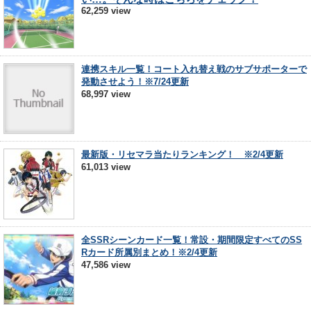
62,259 view
連携スキル一覧！コート入れ替え戦のサブサポーターで
発動させよう！※7/24更新
68,997 view
最新版・リセマラ当たりランキング！ ※2/4更新
61,013 view
全SSRシーンカード一覧！常設・期間限定すべてのSS
Rカード所属別まとめ！※2/4更新
47,586 view