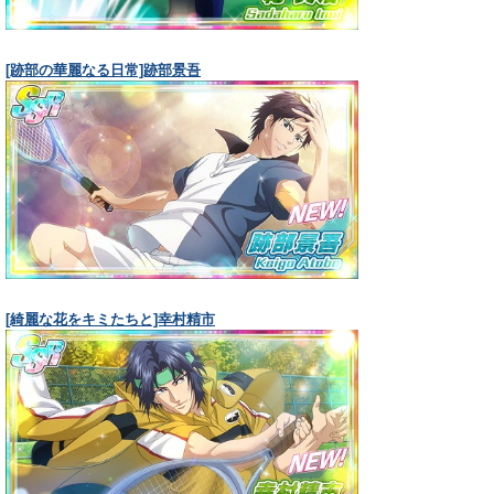
[跡部の華麗なる日常]跡部景吾
[綺麗な花をキミたちと]幸村精市