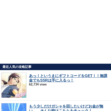
最近人気の攻略記事
あっ！というまにギフトコードをGET！！無課
金でもSSRは手に入るっ！
62,734 view
もう少しだけガシャを回したいけどお金が無
い…。そんな時はこちらをチェック！