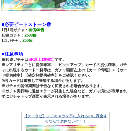
■必要ビートストーン数
1日1回ガチャ：
有償60個
10連ガチャ：
2500個
1回ガチャ：
250個
■注意事項
※10連ガチャは
SR以上1枚確定
です。
※レアリティごとに提供確率、「ピックアップ」カードの提供確率、ガチ
ャに出現するカード一覧等は、ガチャ画面左上の【カード情報】＞【カー
ド提供確率】【確定枠提供確率】をご確認ください。
※各カードは重複して登場する場合があります。
※ガチャの開催期間は予告なく変更される場合があります。
※ガチャ実行時に通信エラーが発生した場合など、ガチャ演出が表示され
ずにガチャトップ画面が表示される場合があります。
【テニラビ】レアキャラを手に入れるのに課金す
るなんて勿体ないぞ！！