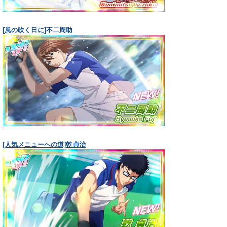
[風の吹く日に]不二周助
[人気メニューへの道]乾貞治