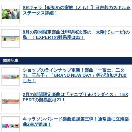
SRキャラ【仮初めの宿敵（とも）】日吉若のスキル＆
ステータス詳細！
8月の期間限定楽曲は甲斐裕次郎の「太陽(てぃーだ)の
島」！EXPERTの難易度は23！
関連記事
ショップのラインナップ更新！楽曲「一富士、二タ
カ、三茄子」「BRAND NEW DAY」等が追加されま
した！
2月の期間限定楽曲は「テニプリ★パラダイス」！EX
PERTの難易度は21！
キャラソンパレード楽曲追加第三弾！通常曲に立海楽
曲2曲が追加！