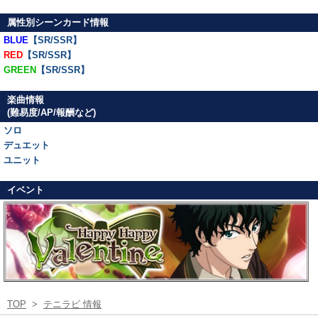
属性別シーンカード情報
BLUE
【SR/SSR】
RED
【SR/SSR】
GREEN
【SR/SSR】
楽曲情報
(難易度/AP/報酬など)
ソロ
デュエット
ユニット
イベント
TOP
>
テニラビ 情報