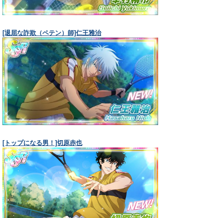
[退屈な詐欺（ペテン）師]仁王雅治
[トップになる男！]切原赤也