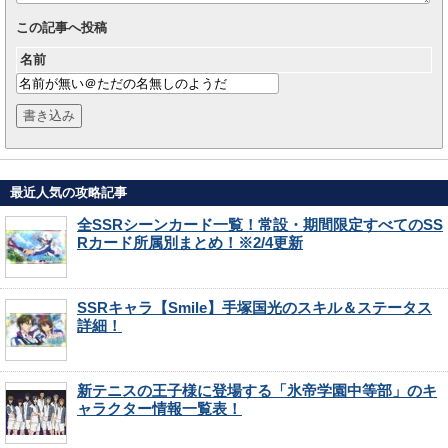
この記事へ投稿
名前
最近人気の攻略記事
全SSRシーンカード一覧！常設・期間限定すべてのSS
Rカード所属別まとめ！※2/4更新
SSRキャラ【Smile】手塚国光のスキル＆ステータス
詳細！
新テニスの王子様に登場する「氷帝学園中等部」のキ
ャラクター情報一覧表！