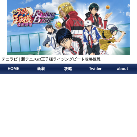
テニラビ | 新テニスの王子様ライジングビート攻略速報
HOME
新着
攻略
Twitter
about