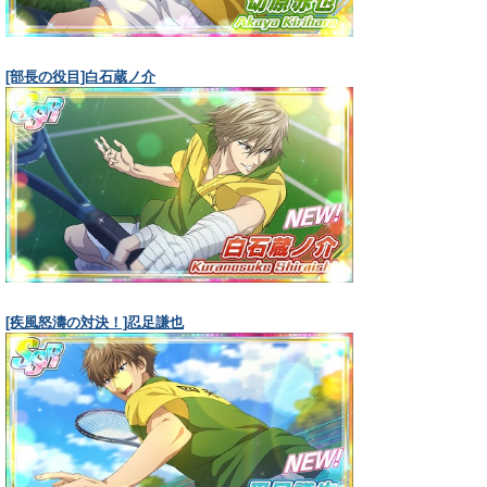
[部長の役目]白石蔵ノ介
[疾風怒濤の対決！]忍足謙也