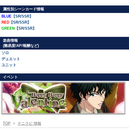
属性別シーンカード情報
BLUE
【SR/SSR】
RED
【SR/SSR】
GREEN
【SR/SSR】
楽曲情報
(難易度/AP/報酬など)
ソロ
デュエット
ユニット
イベント
TOP
>
テニラビ 情報