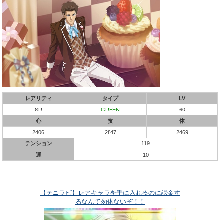
レアリティ
タイプ
LV
SR
GREEN
60
心
技
体
2406
2847
2469
テンション
119
運
10
【テニラビ】レアキャラを手に入れるのに課金す
るなんて勿体ないぞ！！