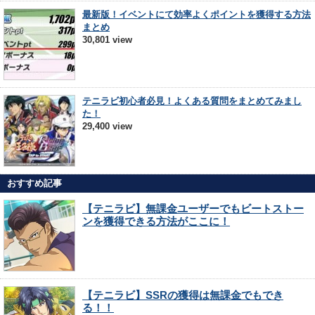
最新版！イベントにて効率よくポイントを獲得する方法
まとめ
30,801 view
テニラビ初心者必見！よくある質問をまとめてみまし
た！
29,400 view
おすすめ記事
【テニラビ】無課金ユーザーでもビートストー
ンを獲得できる方法がここに！
【テニラビ】SSRの獲得は無課金でもでき
る！！