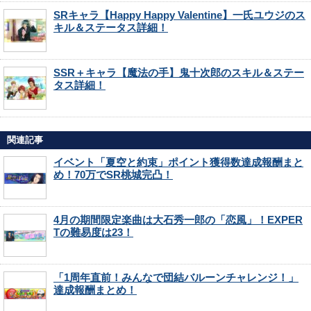
SRキャラ【Happy Happy Valentine】一氏ユウジのス
キル＆ステータス詳細！
SSR＋キャラ【魔法の手】鬼十次郎のスキル＆ステー
タス詳細！
関連記事
イベント「夏空と約束」ポイント獲得数達成報酬まと
め！70万でSR桃城完凸！
4月の期間限定楽曲は大石秀一郎の「恋風」！EXPER
Tの難易度は23！
「1周年直前！みんなで団結バルーンチャレンジ！」
達成報酬まとめ！