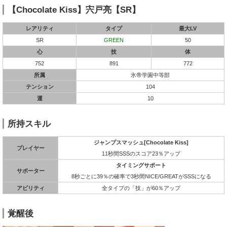
【Chocolate Kiss】宍戸亮【SR】
レアリティ
タイプ
最大LV
SR
GREEN
50
心
技
体
752
891
772
所属
氷帝学園中等部
テンション
104
運
10
所持スキル
ジャンプスマッシュ[Chocolate Kiss]
プレイヤー
11秒間SSSのスコア23％アップ
タイミングサポート
サポーター
8秒ごとに39％の確率で3秒間NICE/GREATがSSSになる
アビリティ
全タイプの「技」が60％アップ
覚醒後