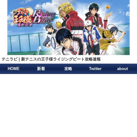
テニラビ | 新テニスの王子様ライジングビート攻略速報
HOME
新着
攻略
Twitter
about