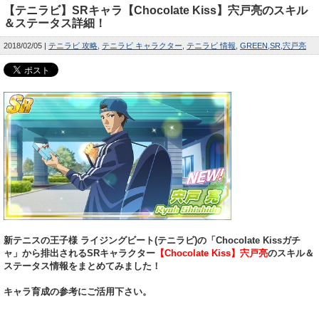
【テニラビ】SRキャラ【Chocolate Kiss】宍戸亮のスキル
＆ステータス詳細！
2018/02/05
テニラビ 攻略
テニラビ キャラクター
テニラビ 情報
GREEN
SR
宍戸亮
新テニスの王子様 ライジングビート(テニラビ)の「Chocolate Kissガチ
ャ」から排出されるSRキャラクター
【Chocolate Kiss】宍戸亮
のスキル＆
ステータス情報をまとめてみました！
キャラ育成の参考にご活用下さい。