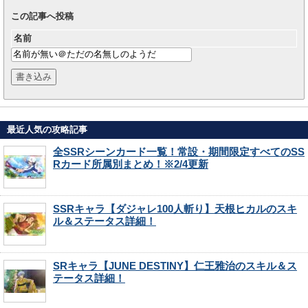
この記事へ投稿
名前
最近人気の攻略記事
全SSRシーンカード一覧！常設・期間限定すべてのSS
Rカード所属別まとめ！※2/4更新
SSRキャラ【ダジャレ100人斬り】天根ヒカルのスキ
ル＆ステータス詳細！
SRキャラ【JUNE DESTINY】仁王雅治のスキル＆ス
テータス詳細！