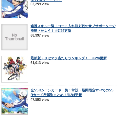
62,259 view
連携スキル一覧！コート入れ替え戦のサブサポーターで
発動させよう！※7/24更新
68,997 view
最新版・リセマラ当たりランキング！ ※2/4更新
61,013 view
全SSRシーンカード一覧！常設・期間限定すべてのSS
Rカード所属別まとめ！※2/4更新
47,593 view