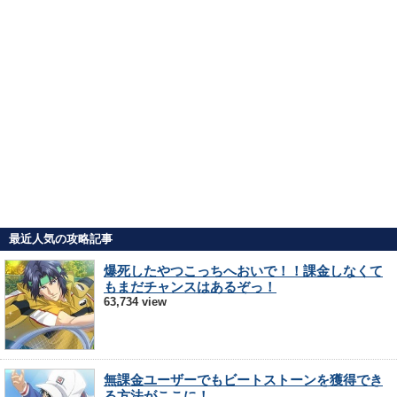
最近人気の攻略記事
爆死したやつこっちへおいで！！課金しなくて
もまだチャンスはあるぞっ！
63,734 view
無課金ユーザーでもビートストーンを獲得でき
る方法がここに！