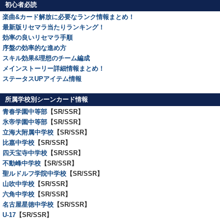
初心者必読
楽曲&カード解放に必要なランク情報まとめ！
最新版リセマラ当たりランキング！
効率の良いリセマラ手順
序盤の効率的な進め方
スキル効果&理想のチーム編成
メインストーリー詳細情報まとめ！
ステータスUPアイテム情報
所属学校別シーンカード情報
青春学園中等部
【SR/SSR】
氷帝学園中等部
【SR/SSR】
立海大附属中学校
【SR/SSR】
比嘉中学校
【SR/SSR】
四天宝寺中学校
【SR/SSR】
不動峰中学校
【SR/SSR】
聖ルドルフ学院中学校
【SR/SSR】
山吹中学校
【SR/SSR】
六角中学校
【SR/SSR】
名古屋星徳中学校
【SR/SSR】
U-17
【SR/SSR】