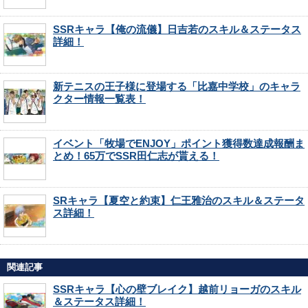
SSRキャラ【俺の流儀】日吉若のスキル＆ステータス
詳細！
新テニスの王子様に登場する「比嘉中学校」のキャラ
クター情報一覧表！
イベント「牧場でENJOY」ポイント獲得数達成報酬ま
とめ！65万でSSR田仁志が貰える！
SRキャラ【夏空と約束】仁王雅治のスキル＆ステータ
ス詳細！
関連記事
SSRキャラ【心の壁ブレイク】越前リョーガのスキル
＆ステータス詳細！