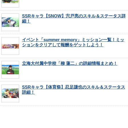
SSRキャラ【SNOW】宍戸亮のスキル＆ステータス詳
細！
イベント「summer memory」ミッション一覧！ミッ
ションをクリアして報酬をゲットしよう！
立海大付属中学校「柳 蓮二」の詳細情報まとめ！
SSRキャラ【体育祭】忍足謙也のスキル＆ステータス
詳細！