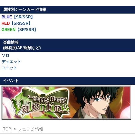
属性別シーンカード情報
BLUE
【SR/SSR】
RED
【SR/SSR】
GREEN
【SR/SSR】
楽曲情報
(難易度/AP/報酬など)
ソロ
デュエット
ユニット
イベント
TOP
>
テニラビ 情報