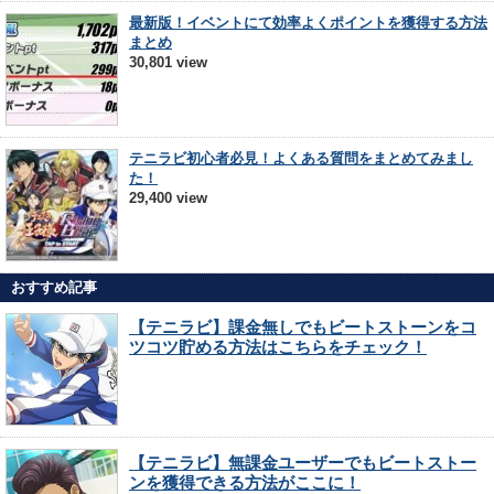
最新版！イベントにて効率よくポイントを獲得する方法
まとめ
30,801 view
テニラビ初心者必見！よくある質問をまとめてみまし
た！
29,400 view
おすすめ記事
【テニラビ】課金無しでもビートストーンをコ
ツコツ貯める方法はこちらをチェック！
【テニラビ】無課金ユーザーでもビートストー
ンを獲得できる方法がここに！