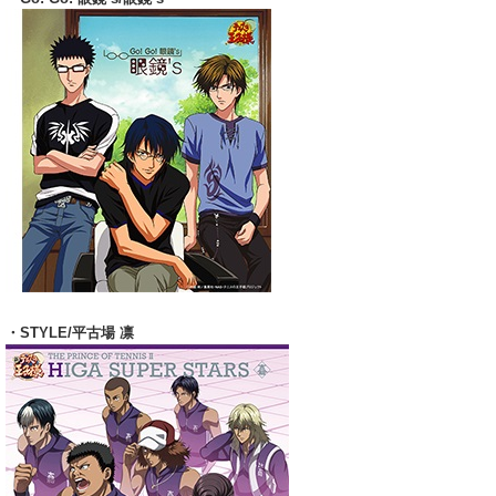
・STYLE/平古場 凛