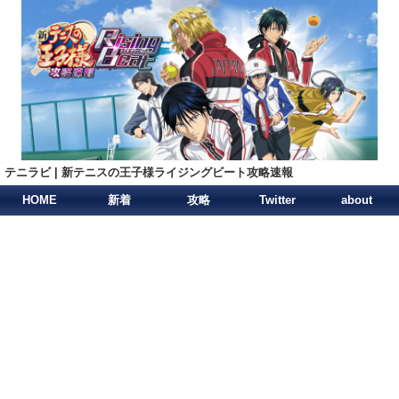
テニラビ | 新テニスの王子様ライジングビート攻略速報
HOME
新着
攻略
Twitter
about