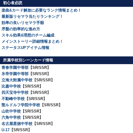
初心者必読
楽曲&カード解放に必要なランク情報まとめ！
最新版リセマラ当たりランキング！
効率の良いリセマラ手順
序盤の効率的な進め方
スキル効果&理想のチーム編成
メインストーリー詳細情報まとめ！
ステータスUPアイテム情報
所属学校別シーンカード情報
青春学園中等部
【SR/SSR】
氷帝学園中等部
【SR/SSR】
立海大附属中学校
【SR/SSR】
比嘉中学校
【SR/SSR】
四天宝寺中学校
【SR/SSR】
不動峰中学校
【SR/SSR】
聖ルドルフ学院中学校
【SR/SSR】
山吹中学校
【SR/SSR】
六角中学校
【SR/SSR】
名古屋星徳中学校
【SR/SSR】
U-17
【SR/SSR】