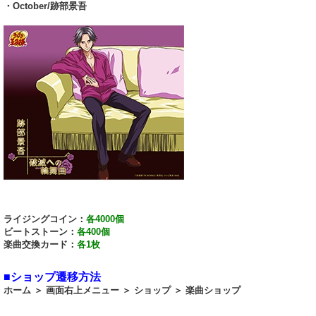
・October/跡部景吾
ライジングコイン：
各4000個
ビートストーン：
各400個
楽曲交換カード：
各1枚
■ショップ遷移方法
ホーム ＞ 画面右上メニュー ＞ ショップ ＞ 楽曲ショップ