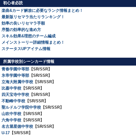
初心者必読
楽曲&カード解放に必要なランク情報まとめ！
最新版リセマラ当たりランキング！
効率の良いリセマラ手順
序盤の効率的な進め方
スキル効果&理想のチーム編成
メインストーリー詳細情報まとめ！
ステータスUPアイテム情報
所属学校別シーンカード情報
青春学園中等部
【SR/SSR】
氷帝学園中等部
【SR/SSR】
立海大附属中学校
【SR/SSR】
比嘉中学校
【SR/SSR】
四天宝寺中学校
【SR/SSR】
不動峰中学校
【SR/SSR】
聖ルドルフ学院中学校
【SR/SSR】
山吹中学校
【SR/SSR】
六角中学校
【SR/SSR】
名古屋星徳中学校
【SR/SSR】
U-17
【SR/SSR】