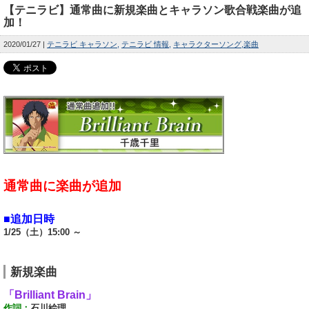
【テニラビ】通常曲に新規楽曲とキャラソン歌合戦楽曲が追
加！
2020/01/27
テニラビ キャラソン
テニラビ 情報
キャラクターソング
楽曲
通常曲に楽曲が追加
■追加日時
1/25（土）15:00 ～
新規楽曲
「Brilliant Brain」
作詞：
石川絵理