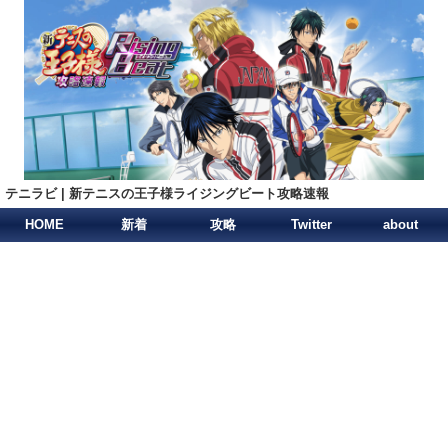
テニラビ | 新テニスの王子様ライジングビート攻略速報
HOME
新着
攻略
Twitter
about