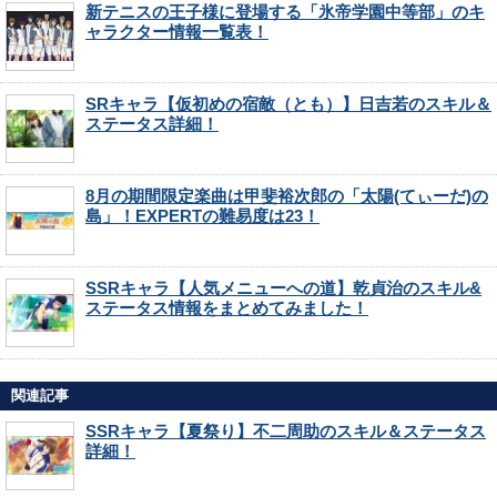
新テニスの王子様に登場する「氷帝学園中等部」のキ
ャラクター情報一覧表！
SRキャラ【仮初めの宿敵（とも）】日吉若のスキル＆
ステータス詳細！
8月の期間限定楽曲は甲斐裕次郎の「太陽(てぃーだ)の
島」！EXPERTの難易度は23！
SSRキャラ【人気メニューへの道】乾貞治のスキル&
ステータス情報をまとめてみました！
関連記事
SSRキャラ【夏祭り】不二周助のスキル＆ステータス
詳細！