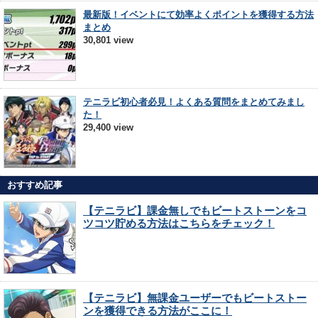
最新版！イベントにて効率よくポイントを獲得する方法
まとめ
30,801 view
テニラビ初心者必見！よくある質問をまとめてみまし
た！
29,400 view
おすすめ記事
【テニラビ】課金無しでもビートストーンをコ
ツコツ貯める方法はこちらをチェック！
【テニラビ】無課金ユーザーでもビートストー
ンを獲得できる方法がここに！