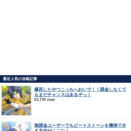
最近人気の攻略記事
爆死したやつこっちへおいで！！課金しなくて
もまだチャンスはあるぞっ！
63,734 view
無課金ユーザーでもビートストーンを獲得でき
る方法がここに！