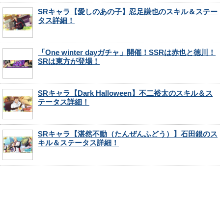
SRキャラ【愛しのあの子】忍足謙也のスキル＆ステー
タス詳細！
「One winter dayガチャ」開催！SSRは赤也と徳川！
SRは東方が登場！
SRキャラ【Dark Halloween】不二裕太のスキル＆ス
テータス詳細！
SRキャラ【湛然不動（たんぜんふどう）】石田銀のス
キル＆ステータス詳細！