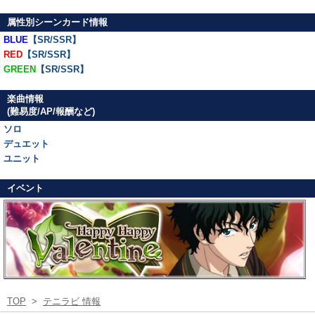
属性別シーンカード情報
BLUE
【SR/SSR】
RED
【SR/SSR】
GREEN
【SR/SSR】
楽曲情報
(難易度/AP/報酬など)
ソロ
デュエット
ユニット
イベント
TOP
>
テニラビ 情報