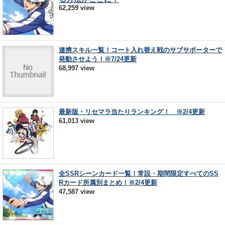
62,259 view
連携スキル一覧！コート入れ替え戦のサブサポーターで
発動させよう！※7/24更新
68,997 view
最新版・リセマラ当たりランキング！ ※2/4更新
61,013 view
全SSRシーンカード一覧！常設・期間限定すべてのSS
Rカード所属別まとめ！※2/4更新
47,587 view