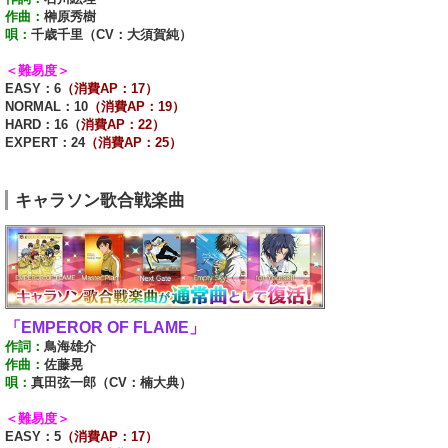
作曲：
榊原秀樹
唄：
千歳千里（CV：大須賀純）
＜難易度＞
EASY：6
（消費AP：17）
NORMAL：10
（消費AP：19）
HARD：16（
消費AP：22）
EXPERT：24
（消費AP：25）
キャラソン歌合戦楽曲
「EMPEROR OF FLAME」
作詞：
鳥海雄介
作曲：
佐藤晃
唄：
真田弦一郎（CV：楠大典）
＜難易度＞
EASY：5
（消費AP：17）