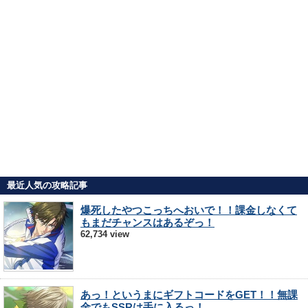
最近人気の攻略記事
爆死したやつこっちへおいで！！課金しなくて
もまだチャンスはあるぞっ！
62,734 view
あっ！というまにギフトコードをGET！！無課
金でもSSRは手に入るっ！