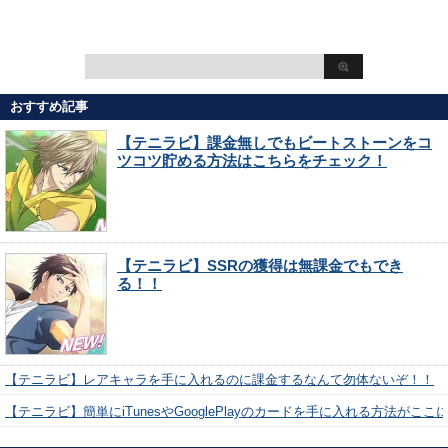
おすすめ記事
【テニラビ】課金無しでもビートストーンをコ
ツコツ貯める方法はこちらをチェック！
【テニラビ】SSRの獲得は無課金でもでき
る！！
【テニラビ】レアキャラを手に入れるのに課金するなんて勿体ないぞ！！
【テニラビ】簡単にiTunesやGooglePlayのカードを手に入れる方法がここ