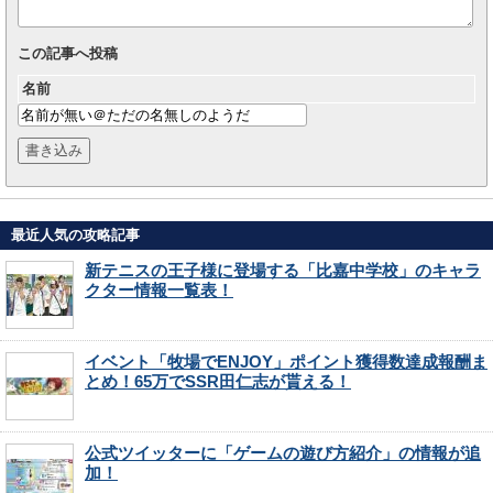
この記事へ投稿
名前
最近人気の攻略記事
新テニスの王子様に登場する「比嘉中学校」のキャラ
クター情報一覧表！
イベント「牧場でENJOY」ポイント獲得数達成報酬ま
とめ！65万でSSR田仁志が貰える！
公式ツイッターに「ゲームの遊び方紹介」の情報が追
加！