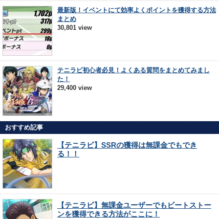
最新版！イベントにて効率よくポイントを獲得する方法
まとめ
30,801 view
テニラビ初心者必見！よくある質問をまとめてみまし
た！
29,400 view
おすすめ記事
【テニラビ】SSRの獲得は無課金でもでき
る！！
【テニラビ】無課金ユーザーでもビートストー
ンを獲得できる方法がここに！