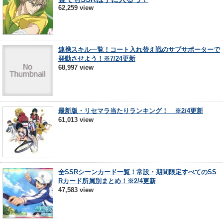
62,259 view
連携スキル一覧！コート入れ替え戦のサブサポーターで
発動させよう！※7/24更新
68,997 view
最新版・リセマラ当たりランキング！ ※2/4更新
61,013 view
全SSRシーンカード一覧！常設・期間限定すべてのSS
Rカード所属別まとめ！※2/4更新
47,583 view