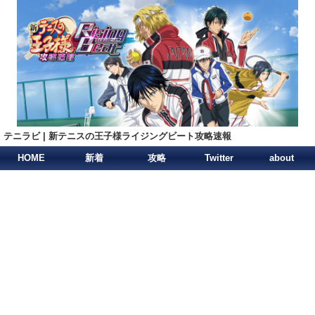
テニラビ | 新テニスの王子様ライジングビート攻略速報
HOME
新着
攻略
Twitter
about