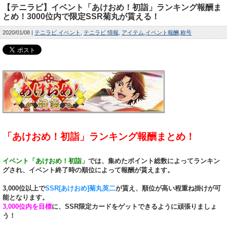
【テニラビ】イベント「あけおめ！初詣」ランキング報酬ま
とめ！3000位内で限定SSR菊丸が貰える！
2020/01/08
テニラビ イベント
テニラビ 情報
アイテム
イベント報酬
称号
「あけおめ！初詣」ランキング報酬まとめ！
イベント「あけおめ！初詣」
では、集めたポイント総数によってランキン
グされ、イベント終了時の順位によって報酬が貰えます。
3,000位以上で
SSR[あけおめ]菊丸英二
が貰え、順位が高い程重ね掛けが可
能となります。
3,000位内を目標
に、SSR限定カードをゲットできるように頑張りましょ
う！