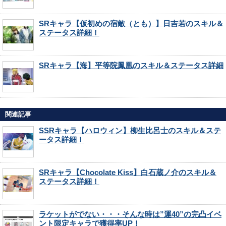
SRキャラ【仮初めの宿敵（とも）】日吉若のスキル＆
ステータス詳細！
SRキャラ【海】平等院鳳凰のスキル＆ステータス詳細
関連記事
SSRキャラ【ハロウィン】柳生比呂士のスキル＆ステ
ータス詳細！
SRキャラ【Chocolate Kiss】白石蔵ノ介のスキル＆
ステータス詳細！
ラケットがでない・・・そんな時は”運40”の完凸イベ
ント限定キャラで獲得率UP！