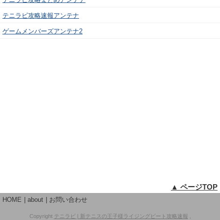
テニラビ攻略速報アンテナ
ゲームメンバーズアンテナ2
▲ ページTOP
HOME
about
お問い合わせ
Copyright
テニラビ | 新テニスの王子様ライジングビート攻略速報
,