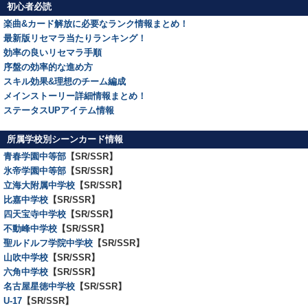
初心者必読
楽曲&カード解放に必要なランク情報まとめ！
最新版リセマラ当たりランキング！
効率の良いリセマラ手順
序盤の効率的な進め方
スキル効果&理想のチーム編成
メインストーリー詳細情報まとめ！
ステータスUPアイテム情報
所属学校別シーンカード情報
青春学園中等部
【SR/SSR】
氷帝学園中等部
【SR/SSR】
立海大附属中学校
【SR/SSR】
比嘉中学校
【SR/SSR】
四天宝寺中学校
【SR/SSR】
不動峰中学校
【SR/SSR】
聖ルドルフ学院中学校
【SR/SSR】
山吹中学校
【SR/SSR】
六角中学校
【SR/SSR】
名古屋星徳中学校
【SR/SSR】
U-17
【SR/SSR】