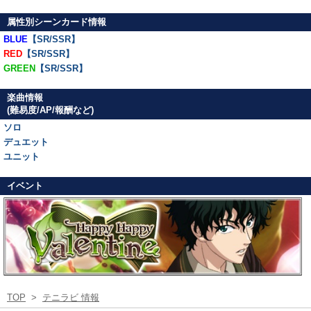
属性別シーンカード情報
BLUE
【SR/SSR】
RED
【SR/SSR】
GREEN
【SR/SSR】
楽曲情報
(難易度/AP/報酬など)
ソロ
デュエット
ユニット
イベント
TOP
>
テニラビ 情報