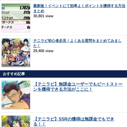
最新版！イベントにて効率よくポイントを獲得する方法
まとめ
30,801 view
テニラビ初心者必見！よくある質問をまとめてみまし
た！
29,400 view
おすすめ記事
【テニラビ】無課金ユーザーでもビートストー
ンを獲得できる方法がここに！
【テニラビ】SSRの獲得は無課金でもでき
る！！