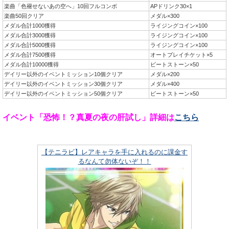
楽曲「色褪せないあの空へ」10回フルコンボ
APドリンク30×1
楽曲50回クリア
メダル×300
メダル合計1000獲得
ライジングコイン×100
メダル合計3000獲得
ライジングコイン×100
メダル合計5000獲得
ライジングコイン×100
メダル合計7500獲得
オートプレイチケット×5
メダル合計10000獲得
ビートストーン×50
デイリー以外のイベントミッション10個クリア
メダル×200
デイリー以外のイベントミッション30個クリア
メダル×400
デイリー以外のイベントミッション50個クリア
ビートストーン×50
イベント「恐怖！？真夏の夜の肝試し」詳細は
こちら
【テニラビ】レアキャラを手に入れるのに課金す
るなんて勿体ないぞ！！