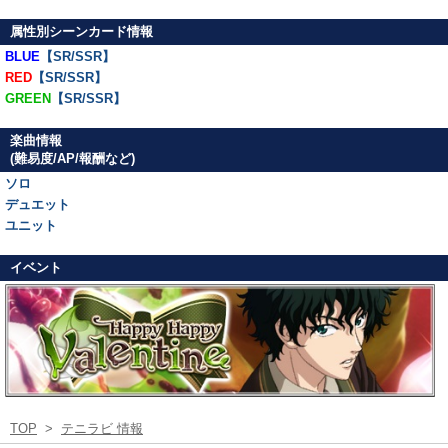
属性別シーンカード情報
BLUE
【SR/SSR】
RED
【SR/SSR】
GREEN
【SR/SSR】
楽曲情報
(難易度/AP/報酬など)
ソロ
デュエット
ユニット
イベント
TOP
>
テニラビ 情報