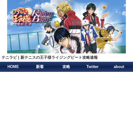
テニラビ | 新テニスの王子様ライジングビート攻略速報
HOME
新着
攻略
Twitter
about