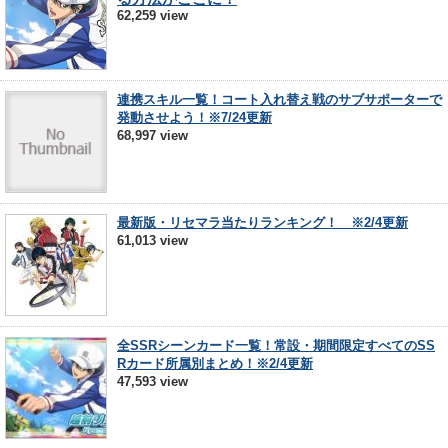
62,259 view
連携スキル一覧！コート入れ替え戦のサブサポーターで
発動させよう！※7/24更新
68,997 view
最新版・リセマラ当たりランキング！ ※2/4更新
61,013 view
全SSRシーンカード一覧！常設・期間限定すべてのSS
Rカード所属別まとめ！※2/4更新
47,593 view