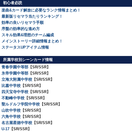
初心者必読
楽曲&カード解放に必要なランク情報まとめ！
最新版リセマラ当たりランキング！
効率の良いリセマラ手順
序盤の効率的な進め方
スキル効果&理想のチーム編成
メインストーリー詳細情報まとめ！
ステータスUPアイテム情報
所属学校別シーンカード情報
青春学園中等部
【SR/SSR】
氷帝学園中等部
【SR/SSR】
立海大附属中学校
【SR/SSR】
比嘉中学校
【SR/SSR】
四天宝寺中学校
【SR/SSR】
不動峰中学校
【SR/SSR】
聖ルドルフ学院中学校
【SR/SSR】
山吹中学校
【SR/SSR】
六角中学校
【SR/SSR】
名古屋星徳中学校
【SR/SSR】
U-17
【SR/SSR】