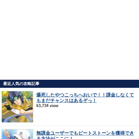
最近人気の攻略記事
爆死したやつこっちへおいで！！課金しなくて
もまだチャンスはあるぞっ！
63,734 view
無課金ユーザーでもビートストーンを獲得でき
る方法がここに！