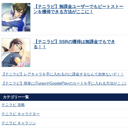
【テニラビ】無課金ユーザーでもビートストー
ンを獲得できる方法がここに！
【テニラビ】SSRの獲得は無課金でもでき
る！！
【テニラビ】レアキャラを手に入れるのに課金するなんて勿体ないぞ！！
【テニラビ】簡単にiTunesやGooglePlayのカードを手に入れる方法がここ
カテゴリー一覧
テニラビ 攻略
テニラビ キャラクター
テニラビ キャラソン