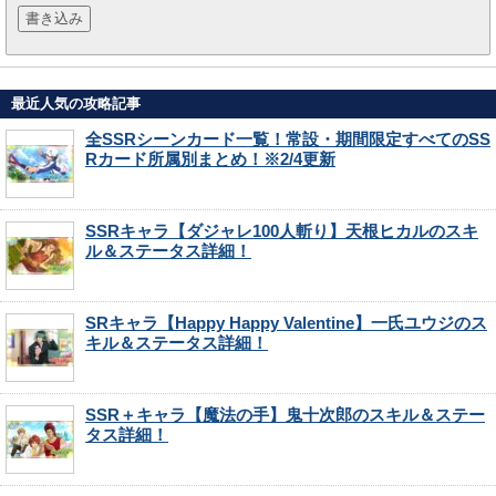
最近人気の攻略記事
全SSRシーンカード一覧！常設・期間限定すべてのSS
Rカード所属別まとめ！※2/4更新
SSRキャラ【ダジャレ100人斬り】天根ヒカルのスキ
ル＆ステータス詳細！
SRキャラ【Happy Happy Valentine】一氏ユウジのス
キル＆ステータス詳細！
SSR＋キャラ【魔法の手】鬼十次郎のスキル＆ステー
タス詳細！