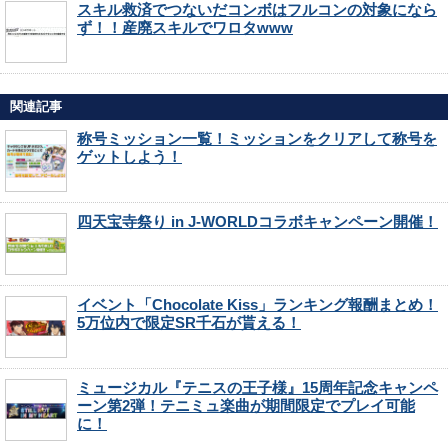
スキル救済でつないだコンボはフルコンの対象になら
ず！！産廃スキルでワロタwww
関連記事
称号ミッション一覧！ミッションをクリアして称号を
ゲットしよう！
四天宝寺祭り in J-WORLDコラボキャンペーン開催！
イベント「Chocolate Kiss」ランキング報酬まとめ！
5万位内で限定SR千石が貰える！
ミュージカル『テニスの王子様』15周年記念キャンペ
ーン第2弾！テニミュ楽曲が期間限定でプレイ可能
に！