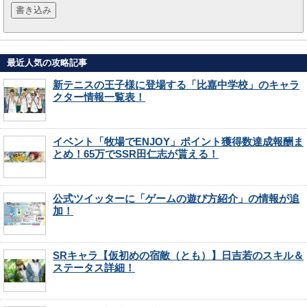
最近人気の攻略記事
新テニスの王子様に登場する「比嘉中学校」のキャラ
クター情報一覧表！
イベント「牧場でENJOY」ポイント獲得数達成報酬ま
とめ！65万でSSR田仁志が貰える！
公式ツイッターに「ゲームの遊び方紹介」の情報が追
加！
SRキャラ【仮初めの宿敵（とも）】日吉若のスキル＆
ステータス詳細！