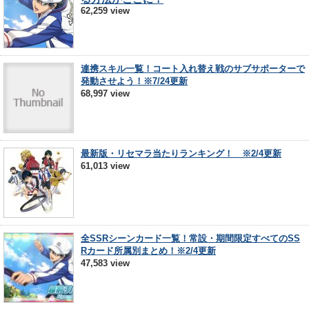
62,259 view
連携スキル一覧！コート入れ替え戦のサブサポーターで
発動させよう！※7/24更新
68,997 view
最新版・リセマラ当たりランキング！ ※2/4更新
61,013 view
全SSRシーンカード一覧！常設・期間限定すべてのSS
Rカード所属別まとめ！※2/4更新
47,583 view