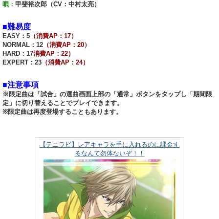
唄：
甲斐裕次郎（CV：中村太亮）
■難易度
EASY：5
（消費AP：17）
NORMAL：12
（消費AP：20）
HARD：17
消費AP：22）
EXPERT：23
（消費AP：24）
■注意事項
※限定曲は「試合」の選曲画面上部の「通常」ボタンをタップし「期間限
定」に切り替えることでプレイできます。
※限定曲は再度登場することもあります。
【テニラビ】レアキャラを手に入れるのに課金す
るなんて勿体ないぞ！！