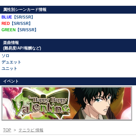
属性別シーンカード情報
BLUE
【SR/SSR】
RED
【SR/SSR】
GREEN
【SR/SSR】
楽曲情報
(難易度/AP/報酬など)
ソロ
デュエット
ユニット
イベント
TOP
>
テニラビ 情報