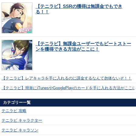
【テニラビ】SSRの獲得は無課金でもでき
る！！
【テニラビ】無課金ユーザーでもビートストー
ンを獲得できる方法がここに！
【テニラビ】レアキャラを手に入れるのに課金するなんて勿体ないぞ！！
【テニラビ】簡単にiTunesやGooglePlayのカードを手に入れる方法がここ
カテゴリー一覧
テニラビ 攻略
テニラビ キャラクター
テニラビ キャラソン