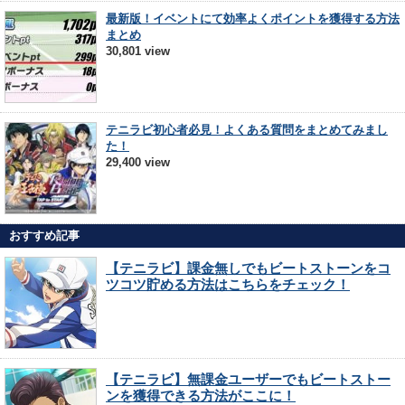
最新版！イベントにて効率よくポイントを獲得する方法
まとめ
30,801 view
テニラビ初心者必見！よくある質問をまとめてみまし
た！
29,400 view
おすすめ記事
【テニラビ】課金無しでもビートストーンをコ
ツコツ貯める方法はこちらをチェック！
【テニラビ】無課金ユーザーでもビートストー
ンを獲得できる方法がここに！