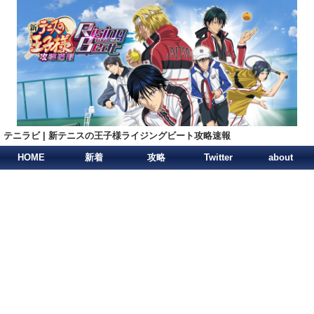
テニラビ | 新テニスの王子様ライジングビート攻略速報
HOME
新着
攻略
Twitter
about