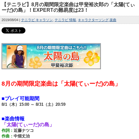
【テニラビ】8月の期間限定楽曲は甲斐裕次郎の「太陽(てぃ
ーだ)の島」！EXPERTの難易度は23！
2019/08/04
テニラビ キャラソン
テニラビ 情報
キャラクターソング
楽曲
8月の期間限定楽曲は「太陽(てぃーだ)の島」
■プレイ可能期間
8/1（木）15:00 ～ 8/31（土）20:59
■楽曲情報
「太陽(てぃーだ)の島」
作詞：
近藤ナツコ
作曲：
中畑丈治