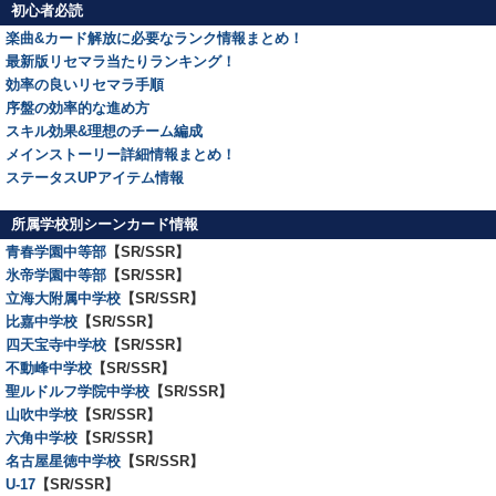
初心者必読
楽曲&カード解放に必要なランク情報まとめ！
最新版リセマラ当たりランキング！
効率の良いリセマラ手順
序盤の効率的な進め方
スキル効果&理想のチーム編成
メインストーリー詳細情報まとめ！
ステータスUPアイテム情報
所属学校別シーンカード情報
青春学園中等部
【SR/SSR】
氷帝学園中等部
【SR/SSR】
立海大附属中学校
【SR/SSR】
比嘉中学校
【SR/SSR】
四天宝寺中学校
【SR/SSR】
不動峰中学校
【SR/SSR】
聖ルドルフ学院中学校
【SR/SSR】
山吹中学校
【SR/SSR】
六角中学校
【SR/SSR】
名古屋星徳中学校
【SR/SSR】
U-17
【SR/SSR】