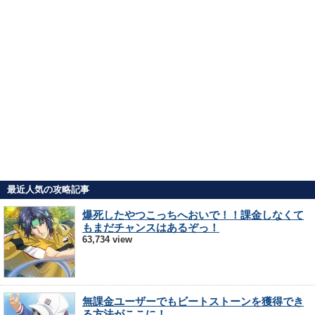
最近人気の攻略記事
爆死したやつこっちへおいで！！課金しなくて
もまだチャンスはあるぞっ！
63,734 view
無課金ユーザーでもビートストーンを獲得でき
る方法がここに！