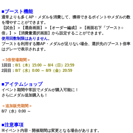
■ブースト機能
通常よりも多くAP・メダルを消費して、獲得できるポイントやメダルの数
を増やすことができます。
【試合】＞【選曲画面】＞【オーダー編成】＞【画面右下「ブースト○
倍」】＞【消費量選択画面】から設定することができます。
使用回数制限はありません
。
ブーストを利用する際AP・メダルが足りない場合、選択先のブースト倍率
はグレーで表示されます。
＜3倍登場期間＞
1回目：
8/1（木）15:00 ～ 8/4（日）23:59
2回目：
8/7（水）0:00 ～ 8/9（金）20:59
■アイテムショップ
イベント期間中常設でメダルが購入可能に！
さらにメダル追加購入も！
＜追加販売期間＞
8/7（水）0:00 ～
■注意事項
※イベント内容・開催期間は変更となる場合があります。