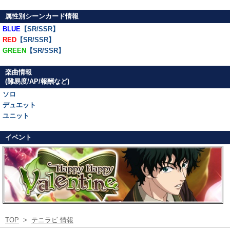
属性別シーンカード情報
BLUE
【SR/SSR】
RED
【SR/SSR】
GREEN
【SR/SSR】
楽曲情報
(難易度/AP/報酬など)
ソロ
デュエット
ユニット
イベント
TOP
>
テニラビ 情報