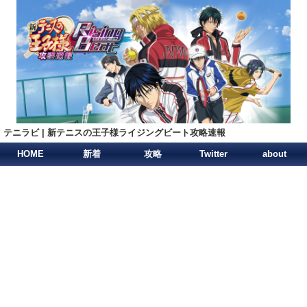
テニラビ | 新テニスの王子様ライジングビート攻略速報
HOME
新着
攻略
Twitter
about