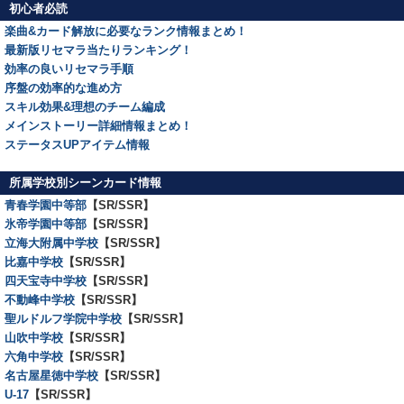
初心者必読
楽曲&カード解放に必要なランク情報まとめ！
最新版リセマラ当たりランキング！
効率の良いリセマラ手順
序盤の効率的な進め方
スキル効果&理想のチーム編成
メインストーリー詳細情報まとめ！
ステータスUPアイテム情報
所属学校別シーンカード情報
青春学園中等部
【SR/SSR】
氷帝学園中等部
【SR/SSR】
立海大附属中学校
【SR/SSR】
比嘉中学校
【SR/SSR】
四天宝寺中学校
【SR/SSR】
不動峰中学校
【SR/SSR】
聖ルドルフ学院中学校
【SR/SSR】
山吹中学校
【SR/SSR】
六角中学校
【SR/SSR】
名古屋星徳中学校
【SR/SSR】
U-17
【SR/SSR】