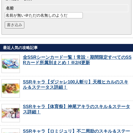
名前
最近人気の攻略記事
全SSRシーンカード一覧！常設・期間限定すべてのSS
Rカード所属別まとめ！※2/4更新
SSRキャラ【ダジャレ100人斬り】天根ヒカルのスキ
ル＆ステータス詳細！
SSRキャラ【体育祭】神尾アキラのスキル＆ステータ
ス詳細！
SSRキャラ【ロミジュリ】不二周助のスキル＆ステー