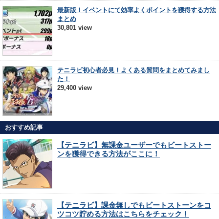
最新版！イベントにて効率よくポイントを獲得する方法
まとめ
30,801 view
テニラビ初心者必見！よくある質問をまとめてみまし
た！
29,400 view
おすすめ記事
【テニラビ】無課金ユーザーでもビートストー
ンを獲得できる方法がここに！
【テニラビ】課金無しでもビートストーンをコ
ツコツ貯める方法はこちらをチェック！