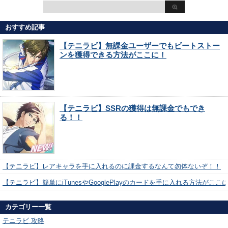
おすすめ記事
【テニラビ】無課金ユーザーでもビートストー
ンを獲得できる方法がここに！
【テニラビ】SSRの獲得は無課金でもでき
る！！
【テニラビ】レアキャラを手に入れるのに課金するなんて勿体ないぞ！！
【テニラビ】簡単にiTunesやGooglePlayのカードを手に入れる方法がここ
カテゴリー一覧
テニラビ 攻略