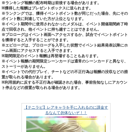
※ランキング報酬の配布時期は前後する場合があります。
※獲得した報酬はプレゼントボックスに送られます。
※ランクングでは、獲得イベントポイント数が同じだった場合、先にその
ポイント数に到達していた方が上位となります。
※イベント期間中に使用されなかったメダルは、イベント開催期間終了時
点で回収され、他イベントに持ち越すことはできません。
※プロローグはイベント画面へアクセスするか、試合でイベントポイント
を獲得すると入手することができます。
※エピローグは、プロローグを入手した状態でイベント結果発表以降にホ
ーム画面にアクセスすると入手できます。
※期間限定のイベント報酬は再登場することもあります。
※イベント報酬の期間限定シーンカードは通常のシーンカードと異なり、
ストーリーがありません。
※イベントでの代行プレイ、チートなどの不正行為は報酬の没収などの措
置が取られる場合があります。
※利用規約に反する不正行為が確認された場合、事前告知なしにアカウン
ト停止などの措置が取られる場合があります。
【テニラビ】レアキャラを手に入れるのに課金す
るなんて勿体ないぞ！！