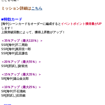
ミッション詳細は
こちら
■特効カード
[海中]シーンカードをオーダーに編成すると
イベントポイント獲得量がUP
します！
上限突破回数によって、獲得上昇数がアップ！
＜35％アップ（最大110％）＞
SSR[海中]不二周助
SSR[海中]真田弦一郎
SSR[海中]忍足謙也
＜20％アップ（最大55％）＞
SSR[肝試し]財前光
＜15％アップ（最大35％）＞
SR[海中]遠山金太郎
＜10％アップ（最大25％）＞
SR[海中]千石清純
SR[肝試し]石田銀