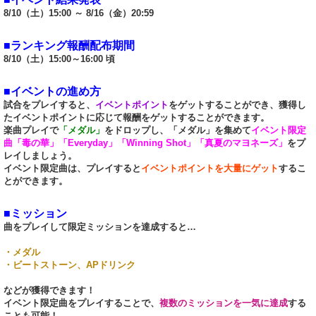
8/10（土）15:00 ～ 8/16（金）20:59
■ランキング報酬配布期間
8/10（土）15:00～16:00 頃
■イベントの進め方
試合をプレイすると、
イベントポイント
をゲットすることができ、獲得し
たイベントポイントに応じて報酬をゲットすることができます。
楽曲プレイで
「メダル」
をドロップし、「メダル」を集めて
イベント限定
曲「毒の華」「Everyday」「Winning Shot」「真夏のマヨネーズ」
をプ
レイしましょう。
イベント限定曲は、プレイすると
イベントポイントを大量にゲット
するこ
とができます。
■ミッション
曲をプレイして限定ミッションを達成すると…
・メダル
・ビートストーン、APドリンク
などが獲得できます！
イベント限定曲をプレイすることで、
複数のミッションを一気に達成
する
ことも可能！