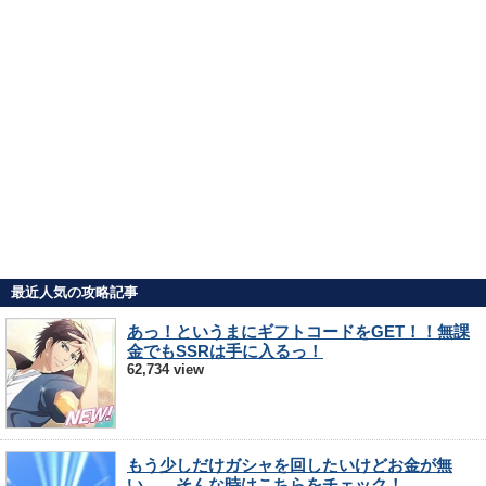
最近人気の攻略記事
あっ！というまにギフトコードをGET！！無課
金でもSSRは手に入るっ！
62,734 view
もう少しだけガシャを回したいけどお金が無
い…。そんな時はこちらをチェック！