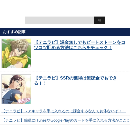
おすすめ記事
【テニラビ】課金無しでもビートストーンをコ
ツコツ貯める方法はこちらをチェック！
【テニラビ】SSRの獲得は無課金でもでき
る！！
【テニラビ】レアキャラを手に入れるのに課金するなんて勿体ないぞ！！
【テニラビ】簡単にiTunesやGooglePlayのカードを手に入れる方法がここ