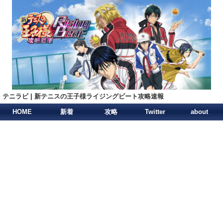
テニラビ | 新テニスの王子様ライジングビート攻略速報
HOME
新着
攻略
Twitter
about