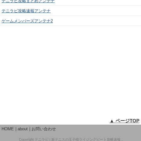
テニラビ攻略まとめアンテナ
テニラビ攻略速報アンテナ
ゲームメンバーズアンテナ2
▲ ページTOP
HOME
about
お問い合わせ
Copyright
テニラビ | 新テニスの王子様ライジングビート攻略速報
,