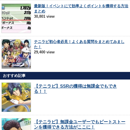
最新版！イベントにて効率よくポイントを獲得する方法
まとめ
30,801 view
テニラビ初心者必見！よくある質問をまとめてみまし
た！
29,400 view
おすすめ記事
【テニラビ】SSRの獲得は無課金でもでき
る！！
【テニラビ】無課金ユーザーでもビートストー
ンを獲得できる方法がここに！