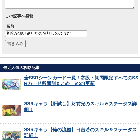
この記事へ投稿
名前
最近人気の攻略記事
全SSRシーンカード一覧！常設・期間限定すべてのSS
Rカード所属別まとめ！※2/4更新
SSRキャラ【肝試し】財前光のスキル＆ステータス詳
細！
SSRキャラ【俺の流儀】日吉若のスキル＆ステータス
詳細！