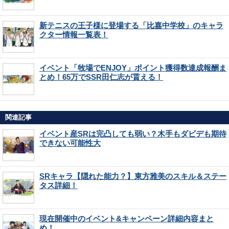
新テニスの王子様に登場する「比嘉中学校」のキャラ
クター情報一覧表！
イベント「牧場でENJOY」ポイント獲得数達成報酬ま
とめ！65万でSSR田仁志が貰える！
関連記事
イベント産SRは完凸しても弱い？木手もダビデも期待
できない可能性大
SRキャラ【隠れた能力？】東方雅美のスキル＆ステー
タス詳細！
現在開催中のイベント&キャンペーン詳細内容まと
め！