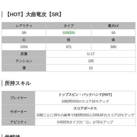
【HOT】大曲竜次【SR】
レアリティ
タイプ
最大LV
SR
GREEN
50
心
技
体
1059
671
680
所属
U-17
テンション
105
運
10
所持スキル
トップスピン・バックハンド[HOT]
プレイヤー
16秒間SSSのスコア16％アップ
スコアボーナス
サポーター
10秒ごとに39％の確率で6秒間SSSとGREATのスコア13％アップ
アビリティ
GREENタイプの「心」が70％アップ