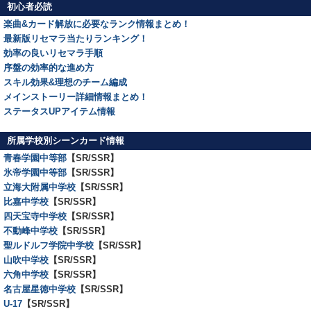
初心者必読
楽曲&カード解放に必要なランク情報まとめ！
最新版リセマラ当たりランキング！
効率の良いリセマラ手順
序盤の効率的な進め方
スキル効果&理想のチーム編成
メインストーリー詳細情報まとめ！
ステータスUPアイテム情報
所属学校別シーンカード情報
青春学園中等部
【SR/SSR】
氷帝学園中等部
【SR/SSR】
立海大附属中学校
【SR/SSR】
比嘉中学校
【SR/SSR】
四天宝寺中学校
【SR/SSR】
不動峰中学校
【SR/SSR】
聖ルドルフ学院中学校
【SR/SSR】
山吹中学校
【SR/SSR】
六角中学校
【SR/SSR】
名古屋星徳中学校
【SR/SSR】
U-17
【SR/SSR】