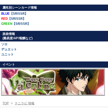
属性別シーンカード情報
BLUE
【SR/SSR】
RED
【SR/SSR】
GREEN
【SR/SSR】
楽曲情報
(難易度/AP/報酬など)
ソロ
デュエット
ユニット
イベント
TOP
>
テニラビ 情報