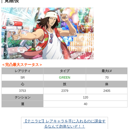
覚醒後
＜完凸最大ステータス＞
レアリティ
タイプ
最大LV
SR
GREEN
70
心
技
体
3753
2379
2405
テンション
120
運
40
【テニラビ】レアキャラを手に入れるのに課金す
るなんて勿体ないぞ！！