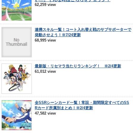
62,259 view
連携スキル一覧！コート入れ替え戦のサブサポーターで
発動させよう！※7/24更新
68,995 view
最新版・リセマラ当たりランキング！ ※2/4更新
61,012 view
全SSRシーンカード一覧！常設・期間限定すべてのSS
Rカード所属別まとめ！※2/4更新
47,582 view