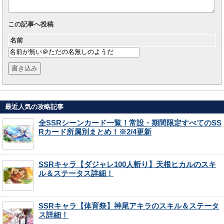
この記事へ投稿
名前
最近人気の攻略記事
全SSRシーンカード一覧！常設・期間限定すべてのSS
Rカード所属別まとめ！※2/4更新
SSRキャラ【ダジャレ100人斬り】天根ヒカルのスキ
ル＆ステータス詳細！
SSRキャラ【体育祭】神尾アキラのスキル＆ステータ
ス詳細！