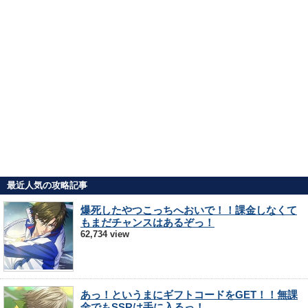
最近人気の攻略記事
爆死したやつこっちへおいで！！課金しなくて
もまだチャンスはあるぞっ！
62,734 view
あっ！というまにギフトコードをGET！！無課
金でもSSRは手に入るっ！