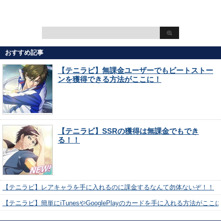
おすすめ記事
【テニラビ】無課金ユーザーでもビートストー
ンを獲得できる方法がここに！
【テニラビ】SSRの獲得は無課金でもでき
る！！
【テニラビ】レアキャラを手に入れるのに課金するなんて勿体ないぞ！！
【テニラビ】簡単にiTunesやGooglePlayのカードを手に入れる方法がここ