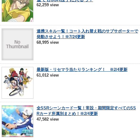
62,259 view
連携スキル一覧！コート入れ替え戦のサブサポーターで
発動させよう！※7/24更新
68,995 view
最新版・リセマラ当たりランキング！ ※2/4更新
61,012 view
全SSRシーンカード一覧！常設・期間限定すべてのSS
Rカード所属別まとめ！※2/4更新
47,582 view