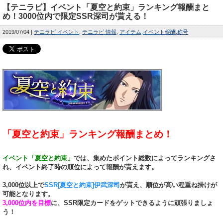
【テニラビ】イベント「夏空と約束」ランキング報酬まと
め！3000位内で限定SSR深司が貰える！
2019/07/04
テニラビ イベント
テニラビ 情報
アイテム
イベント報酬
称号
「夏空と約束」ランキング報酬まとめ！
イベント「夏空と約束」
では、集めたポイント総数によってランキングさ
れ、イベント終了時の順位によって報酬が貰えます。
3,000位以上で
SSR[夏空と約束]伊武深司
が貰え、順位が高い程重ね掛けが
可能となります。
3,000位内を目標
に、SSR限定カードをゲットできるように頑張りましょ
う！