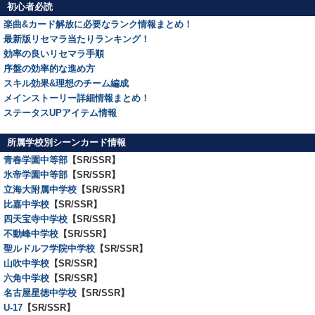
初心者必読
楽曲&カード解放に必要なランク情報まとめ！
最新版リセマラ当たりランキング！
効率の良いリセマラ手順
序盤の効率的な進め方
スキル効果&理想のチーム編成
メインストーリー詳細情報まとめ！
ステータスUPアイテム情報
所属学校別シーンカード情報
青春学園中等部
【SR/SSR】
氷帝学園中等部
【SR/SSR】
立海大附属中学校
【SR/SSR】
比嘉中学校
【SR/SSR】
四天宝寺中学校
【SR/SSR】
不動峰中学校
【SR/SSR】
聖ルドルフ学院中学校
【SR/SSR】
山吹中学校
【SR/SSR】
六角中学校
【SR/SSR】
名古屋星徳中学校
【SR/SSR】
U-17
【SR/SSR】