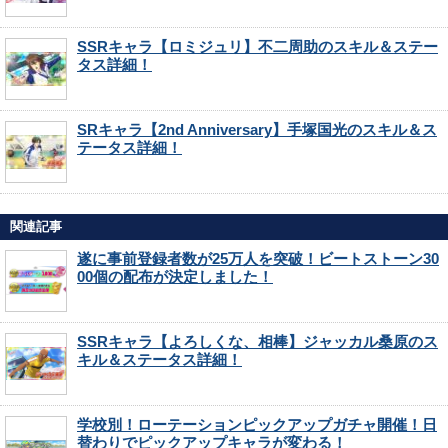
SSRキャラ【ロミジュリ】不二周助のスキル＆ステー
タス詳細！
SRキャラ【2nd Anniversary】手塚国光のスキル＆ス
テータス詳細！
関連記事
遂に事前登録者数が25万人を突破！ビートストーン30
00個の配布が決定しました！
SSRキャラ【よろしくな、相棒】ジャッカル桑原のス
キル＆ステータス詳細！
学校別！ローテーションピックアップガチャ開催！日
替わりでピックアップキャラが変わる！