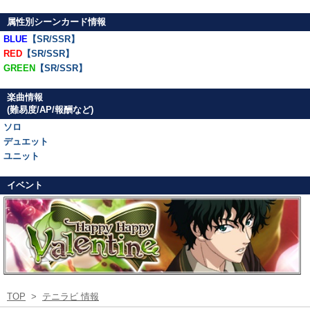
属性別シーンカード情報
BLUE
【SR/SSR】
RED
【SR/SSR】
GREEN
【SR/SSR】
楽曲情報
(難易度/AP/報酬など)
ソロ
デュエット
ユニット
イベント
TOP
>
テニラビ 情報