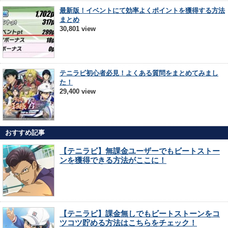
最新版！イベントにて効率よくポイントを獲得する方法
まとめ
30,801 view
テニラビ初心者必見！よくある質問をまとめてみまし
た！
29,400 view
おすすめ記事
【テニラビ】無課金ユーザーでもビートストー
ンを獲得できる方法がここに！
【テニラビ】課金無しでもビートストーンをコ
ツコツ貯める方法はこちらをチェック！