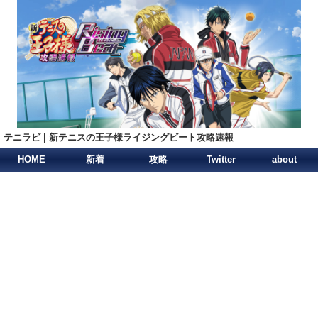
テニラビ | 新テニスの王子様ライジングビート攻略速報
HOME
新着
攻略
Twitter
about