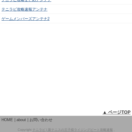
テニラビ攻略速報アンテナ
ゲームメンバーズアンテナ2
▲ ページTOP
HOME
about
お問い合わせ
Copyright
テニラビ | 新テニスの王子様ライジングビート攻略速報
,