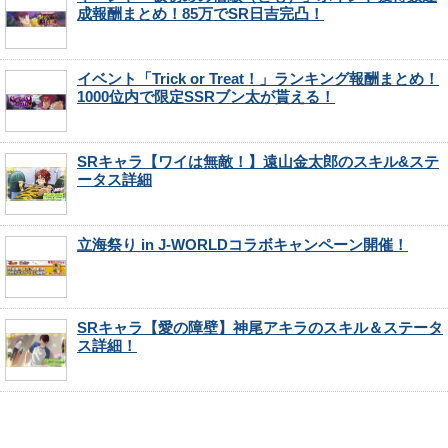
成報酬まとめ！85万でSR日吉完凸！
イベント「Trick or Treat！」ランキング報酬まとめ！
1000位内で限定SSRブン太が貰える！
SRキャラ【ワイは無敵！】遠山金太郎のスキル&ステ
ータス詳細
立海祭り in J-WORLDコラボキャンペーン開催！
SRキャラ【愛の障壁】神尾アキラのスキル＆ステータ
ス詳細！