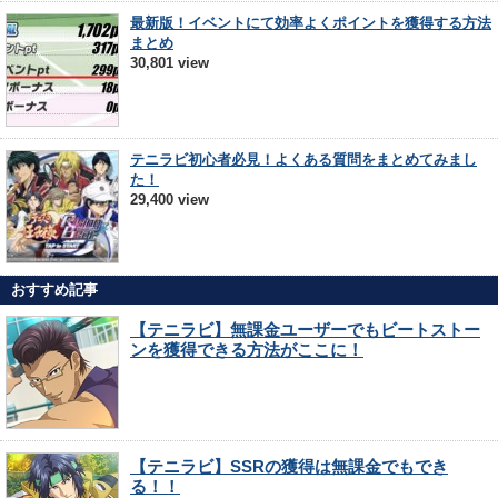
最新版！イベントにて効率よくポイントを獲得する方法
まとめ
30,801 view
テニラビ初心者必見！よくある質問をまとめてみまし
た！
29,400 view
おすすめ記事
【テニラビ】無課金ユーザーでもビートストー
ンを獲得できる方法がここに！
【テニラビ】SSRの獲得は無課金でもでき
る！！