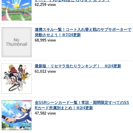
62,259 view
連携スキル一覧！コート入れ替え戦のサブサポーターで
発動させよう！※7/24更新
68,995 view
最新版・リセマラ当たりランキング！ ※2/4更新
61,012 view
全SSRシーンカード一覧！常設・期間限定すべてのSS
Rカード所属別まとめ！※2/4更新
47,582 view