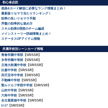
初心者必読
楽曲&カード解放に必要なランク情報まとめ！
最新版リセマラ当たりランキング！
効率の良いリセマラ手順
序盤の効率的な進め方
スキル効果&理想のチーム編成
メインストーリー詳細情報まとめ！
ステータスUPアイテム情報
所属学校別シーンカード情報
青春学園中等部
【SR/SSR】
氷帝学園中等部
【SR/SSR】
立海大附属中学校
【SR/SSR】
比嘉中学校
【SR/SSR】
四天宝寺中学校
【SR/SSR】
不動峰中学校
【SR/SSR】
聖ルドルフ学院中学校
【SR/SSR】
山吹中学校
【SR/SSR】
六角中学校
【SR/SSR】
名古屋星徳中学校
【SR/SSR】
U-17
【SR/SSR】