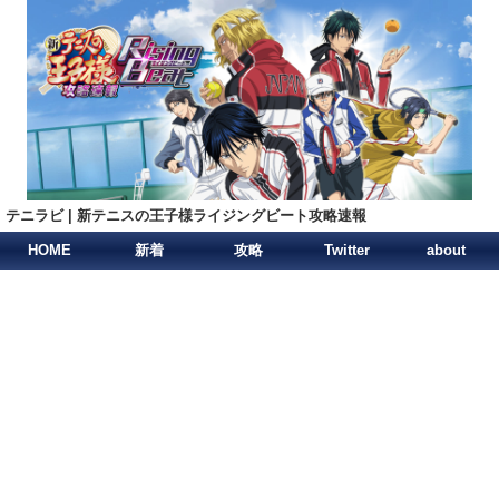
テニラビ | 新テニスの王子様ライジングビート攻略速報
HOME
新着
攻略
Twitter
about