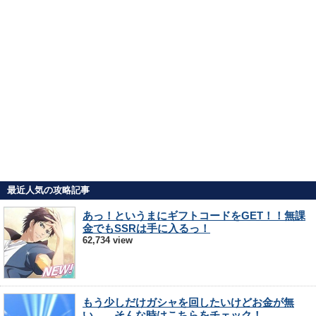
最近人気の攻略記事
あっ！というまにギフトコードをGET！！無課
金でもSSRは手に入るっ！
62,734 view
もう少しだけガシャを回したいけどお金が無
い…。そんな時はこちらをチェック！