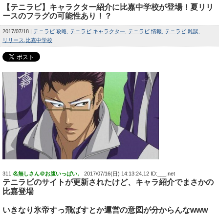
【テニラビ】キャラクター紹介に比嘉中学校が登場！夏リリ
ースのフラグの可能性あり！？
2017/07/18
テニラビ 攻略
テニラビ キャラクター
テニラビ 情報
テニラビ 雑談
リリース
比嘉中学校
311:
名無しさん＠お腹いっぱい。
2017/07/16(日) 14:13:24.12 ID:___.net
テニラビのサイトが更新されたけど、キャラ紹介でまさかの
比嘉登場
いきなり氷帝すっ飛ばすとか運営の意図が分からんなwww