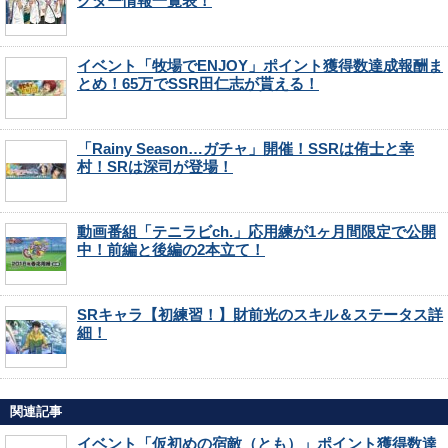
クター情報一覧表！
イベント「牧場でENJOY」ポイント獲得数達成報酬ま
とめ！65万でSSR田仁志が貰える！
「Rainy Season…ガチャ」開催！SSRは侑士と幸
村！SRは深司が登場！
動画番組「テニラビch.」応用練が1ヶ月間限定で公開
中！前編と後編の2本立て！
SRキャラ【初練習！】財前光のスキル＆ステータス詳
細！
関連記事
イベント「仮初めの宿敵（とも）」ポイント獲得数達