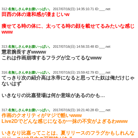
312:
名無しさん＠お腹いっぱい。
2017/07/16(日) 14:35:10.71 ID:___.net
田西の体の違和感が凄まじいw
痩せてる時の体に、太ってる時の顔を載せてるみたいな感じ
www
313:
名無しさん＠お腹いっぱい。
2017/07/16(日) 14:56:33.48 ID:___.net
慧君腕長すぎwwww
これは作画崩壊するフラグが立ってるなwww
316:
名無しさん＠お腹いっぱい。
2017/07/16(日) 15:59:42.79 ID:___.net
てっきり次の紹介高は氷帝になると思ってた奴は俺だけじゃ
ないはず
いきなりの比嘉登場は何か意味があるのかも…
317:
名無しさん＠お腹いっぱい。
2017/07/16(日) 16:21:40.28 ID:___.net
作画のクオリティがマジで酷いwww
Live2Dでどんな感じになるか一抹の不安がよぎるわwww
いきなり比嘉ってことは、夏リリースのフラグかもしれんな