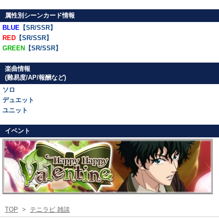
属性別シーンカード情報
BLUE
【SR/SSR】
RED
【SR/SSR】
GREEN
【SR/SSR】
楽曲情報
(難易度/AP/報酬など)
ソロ
デュエット
ユニット
イベント
TOP
>
テニラビ 雑談