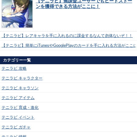
【テニラビ】無課金ユーザーでもビートストー
ンを獲得できる方法がここに！
【テニラビ】レアキャラを手に入れるのに課金するなんて勿体ないぞ！！
【テニラビ】簡単にiTunesやGooglePlayのカードを手に入れる方法がここ
カテゴリー一覧
テニラビ 攻略
テニラビ キャラクター
テニラビ キャラソン
テニラビ アイテム
テニラビ 育成・進化
テニラビ イベント
テニラビ ガチャ
テニラビ 情報