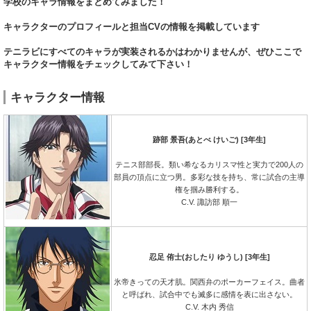
学校のキャラ情報をまとめてみました！
キャラクターのプロフィールと担当CVの情報を掲載しています
テニラビにすべてのキャラが実装されるかはわかりませんが、ぜひここで
キャラクター情報をチェックしてみて下さい！
キャラクター情報
跡部 景吾(あとべ けいご) [3年生]
テニス部部長。類い希なるカリスマ性と実力で200人の
部員の頂点に立つ男。多彩な技を持ち、常に試合の主導
権を掴み勝利する。
C.V. 諏訪部 順一
忍足 侑士(おしたり ゆうし) [3年生]
氷帝きっての天才肌。関西弁のポーカーフェイス。曲者
と呼ばれ、試合中でも滅多に感情を表に出さない。
C.V. 木内 秀信