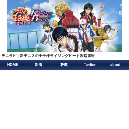
テニラビ | 新テニスの王子様ライジングビート攻略速報
HOME
新着
攻略
Twitter
about