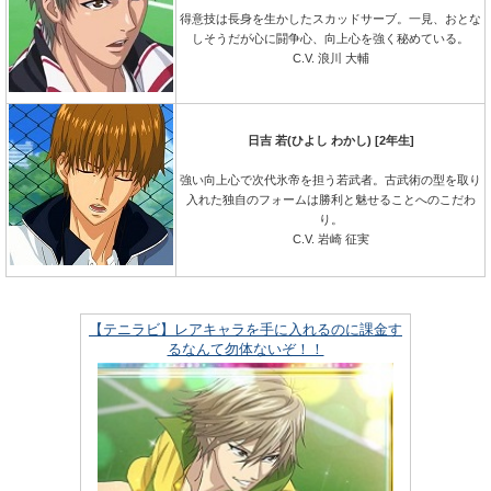
得意技は長身を生かしたスカッドサーブ。一見、おとな
しそうだが心に闘争心、向上心を強く秘めている。
C.V. 浪川 大輔
日吉 若(ひよし わかし) [2年生]
強い向上心で次代氷帝を担う若武者。古武術の型を取り
入れた独自のフォームは勝利と魅せることへのこだわ
り。
C.V. 岩崎 征実
【テニラビ】レアキャラを手に入れるのに課金す
るなんて勿体ないぞ！！