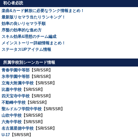
初心者必読
楽曲&カード解放に必要なランク情報まとめ！
最新版リセマラ当たりランキング！
効率の良いリセマラ手順
序盤の効率的な進め方
スキル効果&理想のチーム編成
メインストーリー詳細情報まとめ！
ステータスUPアイテム情報
所属学校別シーンカード情報
青春学園中等部
【SR/SSR】
氷帝学園中等部
【SR/SSR】
立海大附属中学校
【SR/SSR】
比嘉中学校
【SR/SSR】
四天宝寺中学校
【SR/SSR】
不動峰中学校
【SR/SSR】
聖ルドルフ学院中学校
【SR/SSR】
山吹中学校
【SR/SSR】
六角中学校
【SR/SSR】
名古屋星徳中学校
【SR/SSR】
U-17
【SR/SSR】