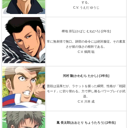
する。
C.V. うえだ ゆうじ
樺地 崇弘(かばじ むねひろ) [2年生]
常に無表情で無口。跡部の命令には絶対服従。その素直
さが彼の強さの根幹である。
C.V. 鶴岡 聡
河村 隆(かわむら たかし) [3年生]
普段は温厚だが、ラケットを握った瞬間、性格が「戦闘
モード」に切り替わる。力で押し捲るパワープレイが武
器。
C.V. 川本 成
鳳 長太郎(おおとり ちょうたろう) [2年生]