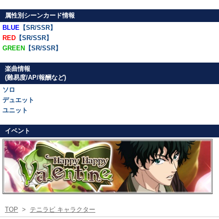
属性別シーンカード情報
BLUE
【SR/SSR】
RED
【SR/SSR】
GREEN
【SR/SSR】
楽曲情報
(難易度/AP/報酬など)
ソロ
デュエット
ユニット
イベント
TOP
>
テニラビ キャラクター