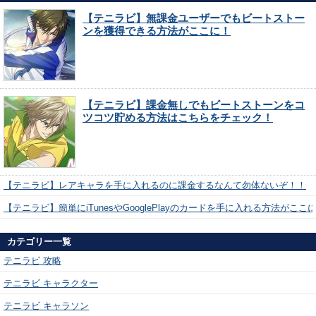
【テニラビ】無課金ユーザーでもビートストー
ンを獲得できる方法がここに！
【テニラビ】課金無しでもビートストーンをコ
ツコツ貯める方法はこちらをチェック！
【テニラビ】レアキャラを手に入れるのに課金するなんて勿体ないぞ！！
【テニラビ】簡単にiTunesやGooglePlayのカードを手に入れる方法がここ
カテゴリー一覧
テニラビ 攻略
テニラビ キャラクター
テニラビ キャラソン