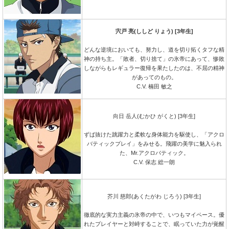
宍戸 亮(ししど りょう) [3年生]
どんな逆境においても、努力し、道を切り拓くタフな精
神の持ち主。「敗者、切り捨て」の氷帝にあって、惨敗
しながらもレギュラー復帰を果たしたのは、不屈の精神
があってのもの。
C.V. 楠田 敏之
向日 岳人(むかひ がくと) [3年生]
ずば抜けた跳躍力と柔軟な身体能力を駆使し、「アクロ
バティックプレイ」をみせる。飛躍の美学に魅入られ
た、Mr.アクロバティック。
C.V. 保志 総一朗
芥川 慈郎(あくたがわ じろう) [3年生]
徹底的な実力主義の氷帝の中で、いつもマイペース。優
れたプレイヤーと対峙することで、眠っていた力が覚醒