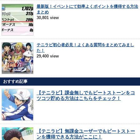
最新版！イベントにて効率よくポイントを獲得する方法
まとめ
30,801 view
テニラビ初心者必見！よくある質問をまとめてみまし
た！
29,400 view
おすすめ記事
【テニラビ】課金無しでもビートストーンをコ
ツコツ貯める方法はこちらをチェック！
【テニラビ】無課金ユーザーでもビートストー
ンを獲得できる方法がここに！