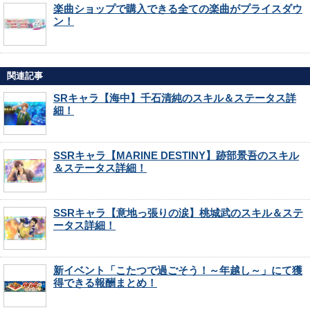
楽曲ショップで購入できる全ての楽曲がプライスダウ
ン！
関連記事
SRキャラ【海中】千石清純のスキル＆ステータス詳
細！
SSRキャラ【MARINE DESTINY】跡部景吾のスキル
＆ステータス詳細！
SSRキャラ【意地っ張りの涙】桃城武のスキル＆ステ
ータス詳細！
新イベント「こたつで過ごそう！～年越し～」にて獲
得できる報酬まとめ！