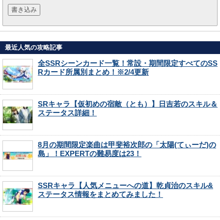
最近人気の攻略記事
全SSRシーンカード一覧！常設・期間限定すべてのSS
Rカード所属別まとめ！※2/4更新
SRキャラ【仮初めの宿敵（とも）】日吉若のスキル＆
ステータス詳細！
8月の期間限定楽曲は甲斐裕次郎の「太陽(てぃーだ)の
島」！EXPERTの難易度は23！
SSRキャラ【人気メニューへの道】乾貞治のスキル&
ステータス情報をまとめてみました！