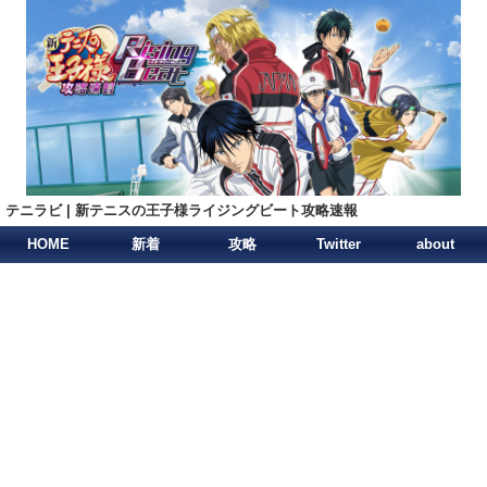
テニラビ | 新テニスの王子様ライジングビート攻略速報
HOME
新着
攻略
Twitter
about