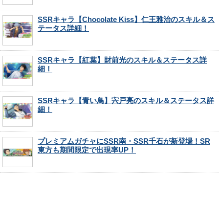
SSRキャラ【Chocolate Kiss】仁王雅治のスキル＆ス
テータス詳細！
SSRキャラ【紅葉】財前光のスキル＆ステータス詳
細！
SSRキャラ【青い鳥】宍戸亮のスキル＆ステータス詳
細！
プレミアムガチャにSSR南・SSR千石が新登場！SR
東方も期間限定で出現率UP！