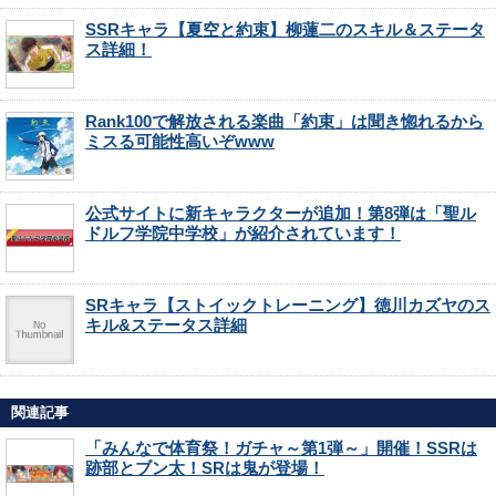
SSRキャラ【夏空と約束】柳蓮二のスキル＆ステータ
ス詳細！
Rank100で解放される楽曲「約束」は聞き惚れるから
ミスる可能性高いぞwww
公式サイトに新キャラクターが追加！第8弾は「聖ル
ドルフ学院中学校」が紹介されています！
SRキャラ【ストイックトレーニング】徳川カズヤのス
キル&ステータス詳細
関連記事
「みんなで体育祭！ガチャ～第1弾～」開催！SSRは
跡部とブン太！SRは鬼が登場！