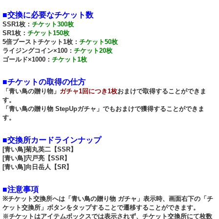
■交換に必要なチケット数
SSR1枚：
チケット300枚
SR1枚：
チケット150枚
5倍ブーストチケット1枚：
チケット50枚
ライジングコイン×100：
チケット20枚
ゴールド×1000：
チケット1枚
■チケットの取得の仕方
「青い鳥の贈り物」
ガチャ1回につき1枚
おまけで取得することができま
す。
「青い鳥の贈り物 StepUpガチャ」でもおまけで獲得することができま
す。
■交換所カードラインナップ
[青い鳥]菊丸英二【SSR】
[青い鳥]宍戸亮【SSR】
[青い鳥]向日岳人【SR】
■注意事項
※チケット交換所へは「青い鳥の贈り物 ガチャ」表示時、画面右下の「チ
ケット交換所」ボタンをタップすることで遷移することができます。
※チケットはアイテムボックスでは表示されず、チケット交換所にて枚数