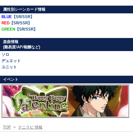
属性別シーンカード情報
BLUE
【SR/SSR】
RED
【SR/SSR】
GREEN
【SR/SSR】
楽曲情報
(難易度/AP/報酬など)
ソロ
デュエット
ユニット
イベント
TOP
>
テニラビ 情報