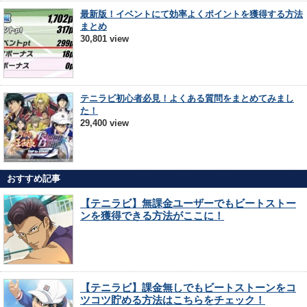
最新版！イベントにて効率よくポイントを獲得する方法
まとめ
30,801 view
テニラビ初心者必見！よくある質問をまとめてみまし
た！
29,400 view
おすすめ記事
【テニラビ】無課金ユーザーでもビートストー
ンを獲得できる方法がここに！
【テニラビ】課金無しでもビートストーンをコ
ツコツ貯める方法はこちらをチェック！