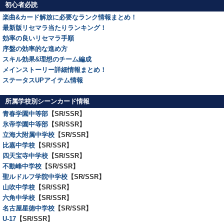
初心者必読
楽曲&カード解放に必要なランク情報まとめ！
最新版リセマラ当たりランキング！
効率の良いリセマラ手順
序盤の効率的な進め方
スキル効果&理想のチーム編成
メインストーリー詳細情報まとめ！
ステータスUPアイテム情報
所属学校別シーンカード情報
青春学園中等部
【SR/SSR】
氷帝学園中等部
【SR/SSR】
立海大附属中学校
【SR/SSR】
比嘉中学校
【SR/SSR】
四天宝寺中学校
【SR/SSR】
不動峰中学校
【SR/SSR】
聖ルドルフ学院中学校
【SR/SSR】
山吹中学校
【SR/SSR】
六角中学校
【SR/SSR】
名古屋星徳中学校
【SR/SSR】
U-17
【SR/SSR】