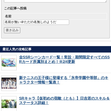
この記事へ投稿
名前
最近人気の攻略記事
全SSRシーンカード一覧！常設・期間限定すべてのSS
Rカード所属別まとめ！※2/4更新
新テニスの王子様に登場する「氷帝学園中等部」のキ
ャラクター情報一覧表！
SRキャラ【仮初めの宿敵（とも）】日吉若のスキル＆
ステータス詳細！