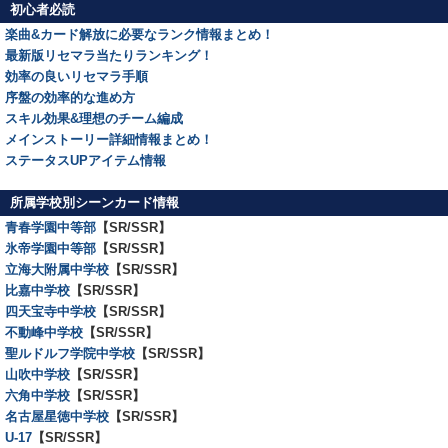
初心者必読
楽曲&カード解放に必要なランク情報まとめ！
最新版リセマラ当たりランキング！
効率の良いリセマラ手順
序盤の効率的な進め方
スキル効果&理想のチーム編成
メインストーリー詳細情報まとめ！
ステータスUPアイテム情報
所属学校別シーンカード情報
青春学園中等部
【SR/SSR】
氷帝学園中等部
【SR/SSR】
立海大附属中学校
【SR/SSR】
比嘉中学校
【SR/SSR】
四天宝寺中学校
【SR/SSR】
不動峰中学校
【SR/SSR】
聖ルドルフ学院中学校
【SR/SSR】
山吹中学校
【SR/SSR】
六角中学校
【SR/SSR】
名古屋星徳中学校
【SR/SSR】
U-17
【SR/SSR】