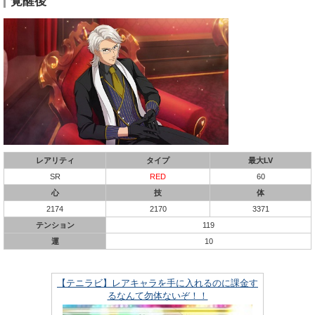
覚醒後
レアリティ
タイプ
最大LV
SR
RED
60
心
技
体
2174
2170
3371
テンション
119
運
10
【テニラビ】レアキャラを手に入れるのに課金す
るなんて勿体ないぞ！！