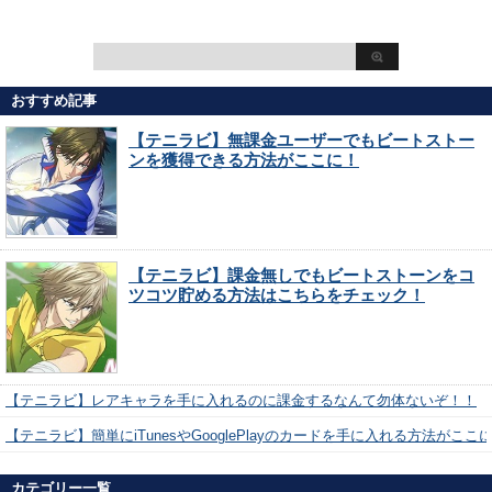
おすすめ記事
【テニラビ】無課金ユーザーでもビートストー
ンを獲得できる方法がここに！
【テニラビ】課金無しでもビートストーンをコ
ツコツ貯める方法はこちらをチェック！
【テニラビ】レアキャラを手に入れるのに課金するなんて勿体ないぞ！！
【テニラビ】簡単にiTunesやGooglePlayのカードを手に入れる方法がここ
カテゴリー一覧