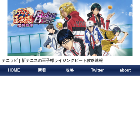
テニラビ | 新テニスの王子様ライジングビート攻略速報
HOME
新着
攻略
Twitter
about