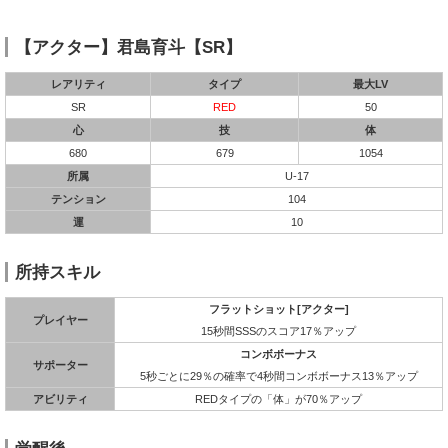
【アクター】君島育斗【SR】
レアリティ
タイプ
最大LV
SR
RED
50
心
技
体
680
679
1054
所属
U-17
テンション
104
運
10
所持スキル
フラットショット[アクター]
プレイヤー
15秒間SSSのスコア17％アップ
コンボボーナス
サポーター
5秒ごとに29％の確率で4秒間コンボボーナス13％アップ
アビリティ
REDタイプの「体」が70％アップ