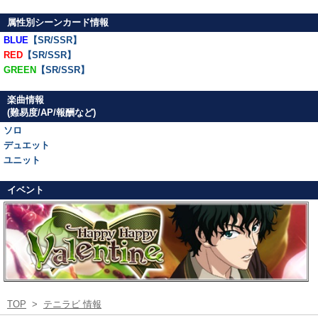
属性別シーンカード情報
BLUE
【SR/SSR】
RED
【SR/SSR】
GREEN
【SR/SSR】
楽曲情報
(難易度/AP/報酬など)
ソロ
デュエット
ユニット
イベント
TOP
>
テニラビ 情報