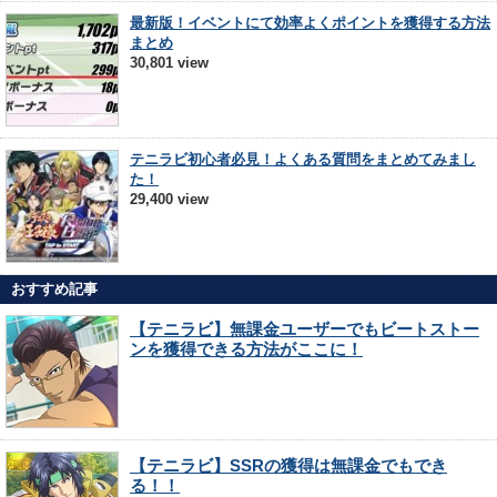
最新版！イベントにて効率よくポイントを獲得する方法
まとめ
30,801 view
テニラビ初心者必見！よくある質問をまとめてみまし
た！
29,400 view
おすすめ記事
【テニラビ】無課金ユーザーでもビートストー
ンを獲得できる方法がここに！
【テニラビ】SSRの獲得は無課金でもでき
る！！