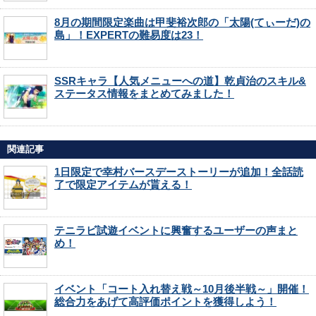
8月の期間限定楽曲は甲斐裕次郎の「太陽(てぃーだ)の
島」！EXPERTの難易度は23！
SSRキャラ【人気メニューへの道】乾貞治のスキル&
ステータス情報をまとめてみました！
関連記事
1日限定で幸村バースデーストーリーが追加！全話読
了で限定アイテムが貰える！
テニラビ試遊イベントに興奮するユーザーの声まと
め！
イベント「コート入れ替え戦～10月後半戦～」開催！
総合力をあげて高評価ポイントを獲得しよう！