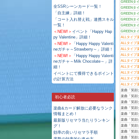
GREENタ
全SSRシーンカード一覧！
GREENタ
「自主練」詳細！
GREENタ
「コート入れ替え戦」連携スキル
GREENタ
一覧！
GREENタ
＜NEW!＞
イベント「Happy Hap
GREENタ
py Valentine」詳細！
ALLタイプ
ALLタイプ
＜NEW!＞
「Happy Happy Valenti
neガチャ～Strawberry～」詳細！
ALLタイプ
ALLタイプ
＜NEW!＞
「Happy Happy Valenti
ALLタイプ
neガチャ～Milk Chocolate～」詳
細！
ALLタイプ
ALLタイプ
イベントにて獲得できるポイント
ALLタイプ
の計算方法
ALLタイプ
楽曲「笑顔
楽曲「笑顔
初心者必読
楽曲「笑顔
楽曲&カード解放に必要なランク
楽曲「笑顔
情報まとめ！
楽曲「笑顔
楽曲「笑顔
最新版リセマラ当たりランキン
グ！
楽曲「笑顔
楽曲「笑顔
効率の良いリセマラ手順
楽曲「笑顔
序盤の効率的な進め方