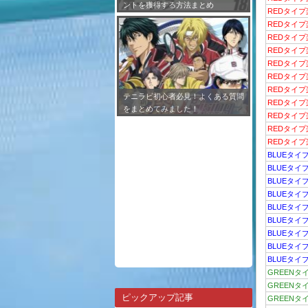
ントを獲得する方法まとめ
REDタイ
REDタイ
REDタイプ
REDタイプ
REDタイプ
REDタイプ
REDタイプ
テニラビ初心者必見！よくある質問
REDタイプ
をまとめてみました！
REDタイプ
REDタイプ
REDタイ
BLUEタイ
BLUEタイ
BLUEタイ
BLUEタイ
BLUEタイ
BLUEタイ
BLUEタイ
BLUEタイ
BLUEタイ
GREENタ
GREENタ
ピックアップ記事
GREENタ