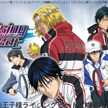
ョン一覧！ミッションをクリアして報酬をゲットしよう！ | テニラビ | 新テニスの王子
スの王子様ライジングビート攻略速報