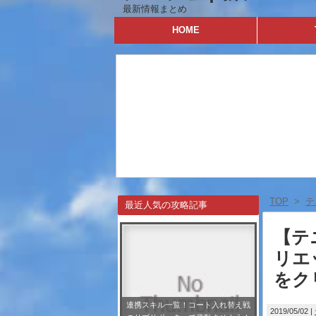
最新情報まとめ
HOME
TOP
>
テ
最近人気の攻略記事
【テ
リエ
をク
連携スキル一覧！コート入れ替え戦
2019/05/02