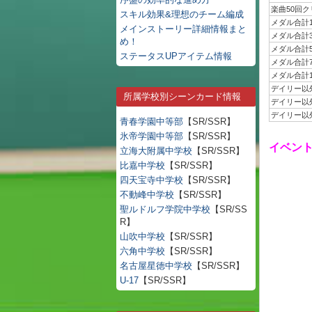
楽曲50回ク
スキル効果&理想のチーム編成
メダル合計1
メインストーリー詳細情報まと
メダル合計3
め！
メダル合計5
ステータスUPアイテム情報
メダル合計7
メダル合計1
デイリー以
所属学校別シーンカード情報
デイリー以
デイリー以
青春学園中等部
【SR/SSR】
氷帝学園中等部
【SR/SSR】
イベン
立海大附属中学校
【SR/SSR】
比嘉中学校
【SR/SSR】
四天宝寺中学校
【SR/SSR】
不動峰中学校
【SR/SSR】
聖ルドルフ学院中学校
【SR/SS
R】
山吹中学校
【SR/SSR】
六角中学校
【SR/SSR】
名古屋星徳中学校
【SR/SSR】
U-17
【SR/SSR】