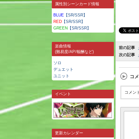
属性別シーンカード情報
BLUE
【SR/SSR】
RED
【SR/SSR】
GREEN
【SR/SSR】
楽曲情報
前の記事
(難易度/AP/報酬など)
次の記事
ソロ
デュエット
ユニット
コメ
コメン
イベント
更新カレンダー