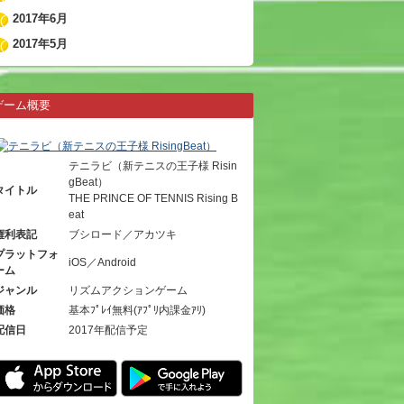
2017年6月
2017年5月
ゲーム概要
テニラビ（新テニスの王子様 Risin
gBeat）
タイトル
THE PRINCE OF TENNIS Rising B
eat
権利表記
ブシロード／アカツキ
プラットフォ
iOS／Android
ーム
ジャンル
リズムアクションゲーム
価格
基本ﾌﾟﾚｲ無料(ｱﾌﾟﾘ内課金ｱﾘ)
配信日
2017年配信予定