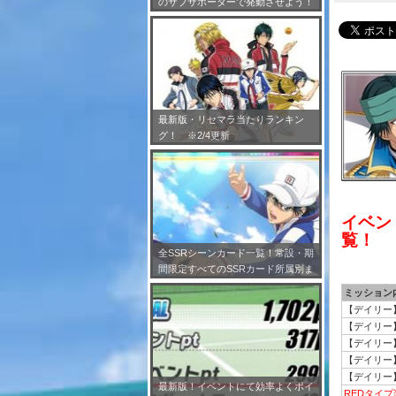
のサブサポーターで発動させよう！
※7/24更新
最新版・リセマラ当たりランキン
グ！ ※2/4更新
イベン
覧！
全SSRシーンカード一覧！常設・期
間限定すべてのSSRカード所属別ま
とめ！※2/4更新
ミッション
【デイリー
【デイリー
【デイリー
【デイリー
【デイリー
最新版！イベントにて効率よくポイ
REDタイ