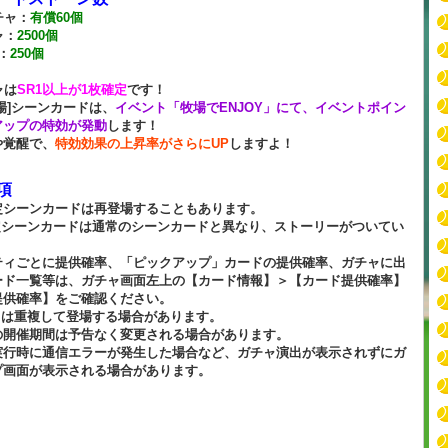
チャ：
有償60個
ャ：
2500個
：
250個
ャは
SR1以上が1枚確定
です！
場]シーンカードは、
イベント「牧場でENJOY」にて、イベントポイン
アップの特効が発動
します！
や覚醒で、
特効効果の上昇率がさらにUP
しますよ！
項
定シーンカードは再登場することもあります。
定シーンカードは通常のシーンカードと異なり、ストーリーがついてい
ティごとに提供確率、「ピックアップ」カードの提供確率、ガチャに出
ード一覧等は、ガチャ画面左上の【カード情報】＞【カード提供確率】
提供確率】をご確認ください。
ドは重複して登場する場合があります。
の開催期間は予告なく変更される場合があります。
実行時に通信エラーが発生した場合など、ガチャ演出が表示されずにガ
プ画面が表示される場合があります。