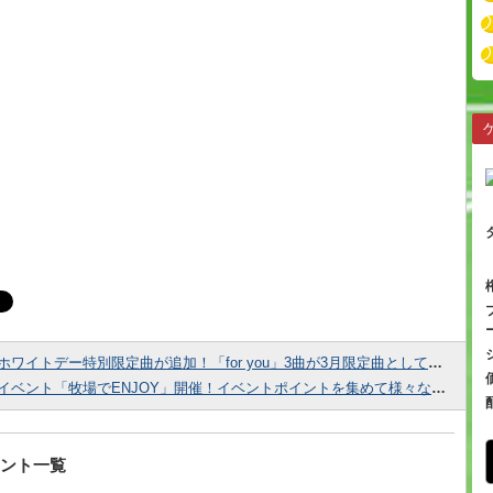
ホワイトデー特別限定曲が追加！「for you」3曲が3月限定曲としてプレイ可能！
イベント「牧場でENJOY」開催！イベントポイントを集めて様々な報酬をゲットしよう！
ント一覧