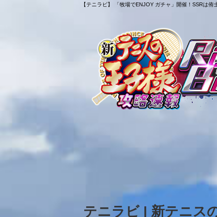
【テニラビ】 「牧場でENJOY ガチャ」開催！SSRは侑
テニラビ | 新テニ