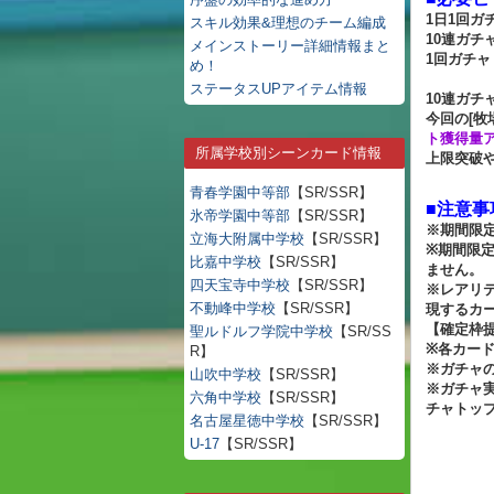
1日1回ガ
スキル効果&理想のチーム編成
10連ガチ
メインストーリー詳細情報まと
1回ガチャ
め！
ステータスUPアイテム情報
10連ガチ
今回の[牧
ト獲得量
所属学校別シーンカード情報
上限突破
青春学園中等部
【SR/SSR】
■注意事
氷帝学園中等部
【SR/SSR】
※期間限
立海大附属中学校
【SR/SSR】
※期間限
比嘉中学校
【SR/SSR】
ません。
四天宝寺中学校
【SR/SSR】
※レアリ
不動峰中学校
【SR/SSR】
現するカ
【確定枠
聖ルドルフ学院中学校
【SR/SS
※各カー
R】
※ガチャ
山吹中学校
【SR/SSR】
※ガチャ
六角中学校
【SR/SSR】
チャトッ
名古屋星徳中学校
【SR/SSR】
U-17
【SR/SSR】