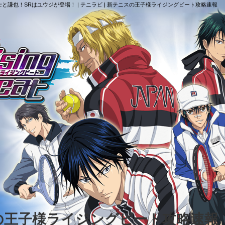
士と謙也！SRはユウジが登場！ | テニラビ | 新テニスの王子様ライジングビート攻略速報
スの王子様ライジングビート攻略速報