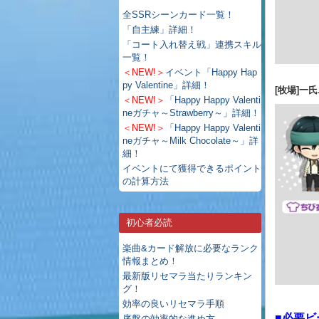
全SSRシーンカード一覧！
「自主練」詳細！
「コート入れ替え戦」連携スキル
一覧！
＜NEW!＞
イベント「Happy Hap
py Valentine」詳細！
[牧場]一
＜NEW!＞
「Happy Happy Valenti
neガチャ～Strawberry～」詳細！
＜NEW!＞
「Happy Happy Valenti
neガチャ～Milk Chocolate～」詳
細！
イベントにて獲得できるポイント
の計算方法
初心者必読
楽曲&カード解放に必要なランク
情報まとめ！
最新版リセマラ当たりランキン
グ！
効率の良いリセマラ手順
■必要ビ
序盤の効率的な進め方