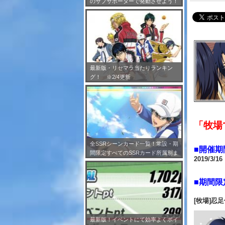
のサブサポーターで発動させよう！
※7/24更新
最新版・リセマラ当たりランキン
グ！ ※2/4更新
「牧場
全SSRシーンカード一覧！常設・期
■開催期
間限定すべてのSSRカード所属別ま
2019/3/1
とめ！※2/4更新
■期間限
[牧場]忍
最新版！イベントにて効率よくポイ