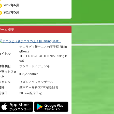
2017年6月
2017年5月
ゲーム概要
テニラビ（新テニスの王子様 Risin
gBeat）
タイトル
THE PRINCE OF TENNIS Rising B
eat
権利表記
ブシロード／アカツキ
プラットフォ
iOS／Android
ーム
ジャンル
リズムアクションゲーム
価格
基本ﾌﾟﾚｲ無料(ｱﾌﾟﾘ内課金ｱﾘ)
配信日
2017年配信予定