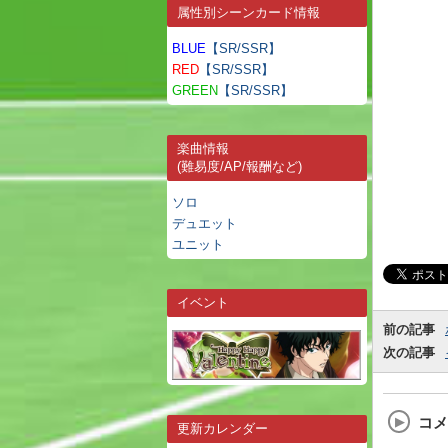
属性別シーンカード情報
BLUE
【SR/SSR】
RED
【SR/SSR】
GREEN
【SR/SSR】
楽曲情報
(難易度/AP/報酬など)
ソロ
デュエット
ユニット
イベント
前の記事
次の記事
コメ
更新カレンダー