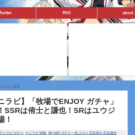
Twitter
RSS
about
ニラビ 情報
ニラビ】「牧場でENJOY ガチャ」
！SSRは侑士と謙也！SRはユウジ
場！
テニラビ ガチャ
テニラビ 情報
SR
SSR
ガチャ
一氏ユウジ
忍足侑士
忍足謙也