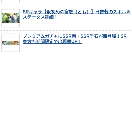
SRキャラ【仮初めの宿敵（とも）】日吉若のスキル＆
ステータス詳細！
プレミアムガチャにSSR南・SSR千石が新登場！SR
東方も期間限定で出現率UP！