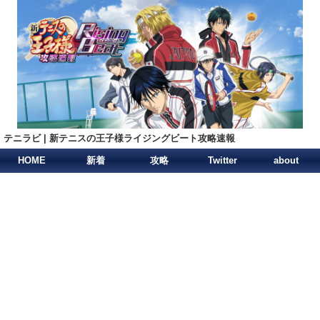
テニラビ | 新テニスの王子様ライジングビート攻略速報
HOME
新着
攻略
Twitter
about