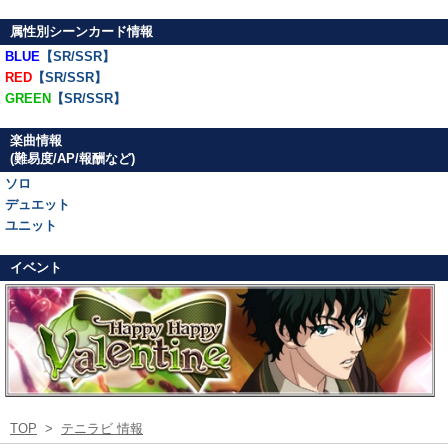
属性別シーンカード情報
BLUE
【SR/SSR】
RED
【SR/SSR】
GREEN
【SR/SSR】
楽曲情報
(難易度/AP/報酬など)
ソロ
デュエット
ユニット
イベント
TOP
>
テニラビ 情報