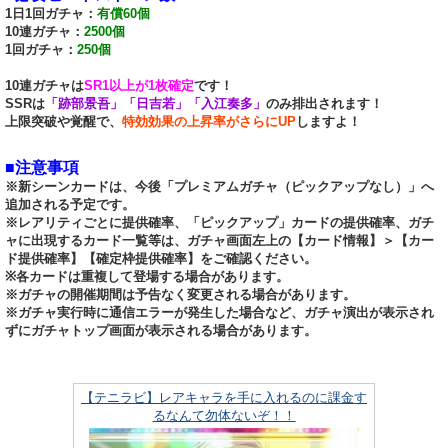
1日1回ガチャ：
有償60個
10連ガチャ：
2500個
1回ガチャ：
250個
10連ガチャは
SR1以上が1枚確定
です！
SSRは
「跡部景吾」「日吉若」「入江奏多」
のみ排出されます！
上限突破や覚醒で、
特効効果の上昇率がさらにUP
しますよ！
■注意事項
※新シーンカードは、今後「プレミアムガチャ（ピックアップなし）」へ
追加される予定です。
※レアリティごとに提供確率、「ピックアップ」カードの提供確率、ガチ
ャに出現するカード一覧等は、ガチャ画面左上の【カード情報】＞【カー
ド提供確率】【確定枠提供確率】をご確認ください。
※各カードは重複して登場する場合があります。
※ガチャの開催期間は予告なく変更される場合があります。
※ガチャ実行時に通信エラーが発生した場合など、ガチャ演出が表示され
ずにガチャトップ画面が表示される場合があります。
【テニラビ】レアキャラを手に入れるのに課金す
るなんて勿体ないぞ！！