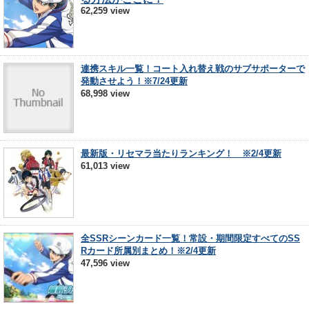
62,259 view
連携スキル一覧！コート入れ替え戦のサブサポーターで
発動させよう！※7/24更新
68,998 view
最新版・リセマラ当たりランキング！ ※2/4更新
61,013 view
全SSRシーンカード一覧！常設・期間限定すべてのSS
Rカード所属別まとめ！※2/4更新
47,596 view