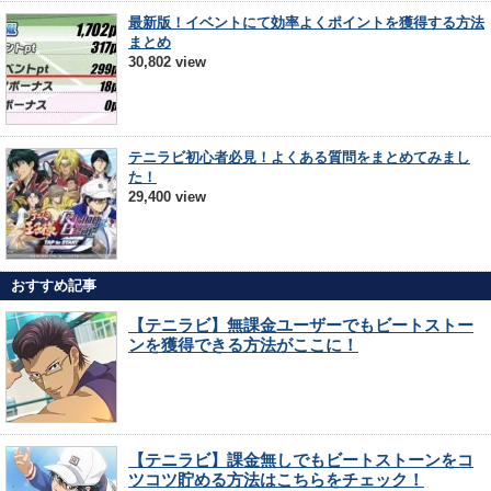
最新版！イベントにて効率よくポイントを獲得する方法
まとめ
30,802 view
テニラビ初心者必見！よくある質問をまとめてみまし
た！
29,400 view
おすすめ記事
【テニラビ】無課金ユーザーでもビートストー
ンを獲得できる方法がここに！
【テニラビ】課金無しでもビートストーンをコ
ツコツ貯める方法はこちらをチェック！