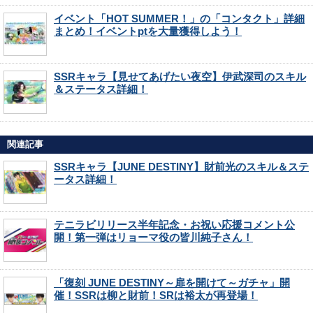
イベント「HOT SUMMER！」の「コンタクト」詳細
まとめ！イベントptを大量獲得しよう！
SSRキャラ【見せてあげたい夜空】伊武深司のスキル
＆ステータス詳細！
関連記事
SSRキャラ【JUNE DESTINY】財前光のスキル＆ステ
ータス詳細！
テニラビリリース半年記念・お祝い応援コメント公
開！第一弾はリョーマ役の皆川純子さん！
「復刻 JUNE DESTINY～扉を開けて～ガチャ」開
催！SSRは柳と財前！SRは裕太が再登場！