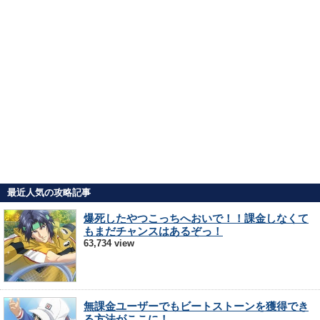
最近人気の攻略記事
爆死したやつこっちへおいで！！課金しなくて
もまだチャンスはあるぞっ！
63,734 view
無課金ユーザーでもビートストーンを獲得でき
る方法がここに！