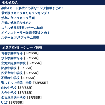
初心者必読
楽曲&カード解放に必要なランク情報まとめ！
最新版リセマラ当たりランキング！
効率の良いリセマラ手順
序盤の効率的な進め方
スキル効果&理想のチーム編成
メインストーリー詳細情報まとめ！
ステータスUPアイテム情報
所属学校別シーンカード情報
青春学園中等部
【SR/SSR】
氷帝学園中等部
【SR/SSR】
立海大附属中学校
【SR/SSR】
比嘉中学校
【SR/SSR】
四天宝寺中学校
【SR/SSR】
不動峰中学校
【SR/SSR】
聖ルドルフ学院中学校
【SR/SSR】
山吹中学校
【SR/SSR】
六角中学校
【SR/SSR】
名古屋星徳中学校
【SR/SSR】
U-17
【SR/SSR】