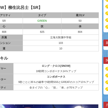
OW】柳生比呂士【SR】
アリティ
タイプ
最大LV
SR
GREEN
50
心
技
体
808
825
804
所属
立海大附属中学校
ンション
103
運
10
キル
ロング・クロス[SNOW]
イヤー
18秒間コンボボーナス14％アップ
コンボボーナス
ーター
9秒ごとに35％の確率で6秒間SSSとGREATのスコア13％アップ
リティ
全タイプの「心」「技」「体」が70％アップ