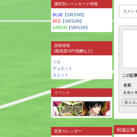
属性別シーンカード情報
コメン
BLUE
【SR/SSR】
RED
【SR/SSR】
GREEN
【SR/SSR】
楽曲情報
(難易度/AP/報酬など)
ソロ
デュエット
ユニット
この記
名前
イベント
関連記事
更新カレンダー