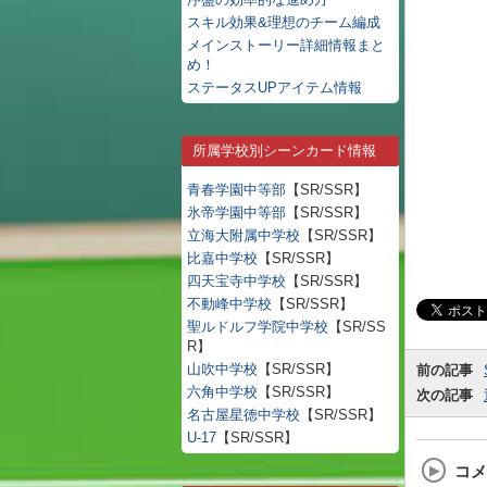
スキル効果&理想のチーム編成
メインストーリー詳細情報まと
め！
ステータスUPアイテム情報
所属学校別シーンカード情報
青春学園中等部
【SR/SSR】
氷帝学園中等部
【SR/SSR】
立海大附属中学校
【SR/SSR】
比嘉中学校
【SR/SSR】
四天宝寺中学校
【SR/SSR】
不動峰中学校
【SR/SSR】
聖ルドルフ学院中学校
【SR/SS
R】
山吹中学校
【SR/SSR】
前の記事
六角中学校
【SR/SSR】
次の記事
名古屋星徳中学校
【SR/SSR】
U-17
【SR/SSR】
コメ