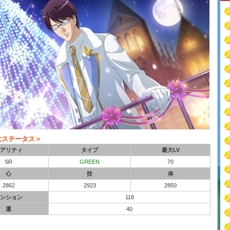
大ステータス＞
アリティ
タイプ
最大LV
SR
GREEN
70
心
技
体
2862
2923
2850
ンション
118
運
40