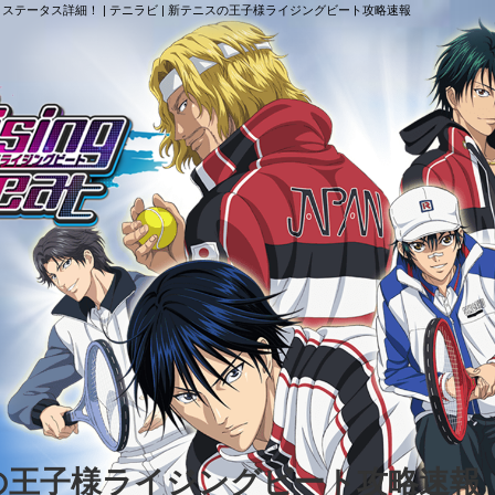
ステータス詳細！ | テニラビ | 新テニスの王子様ライジングビート攻略速報
スの王子様ライジングビート攻略速報