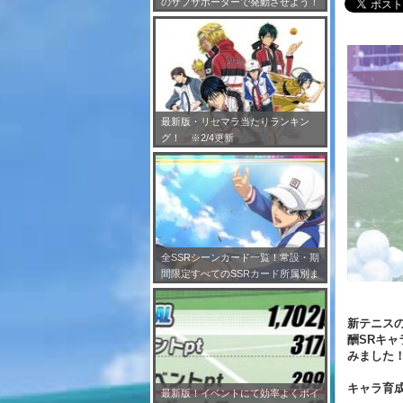
のサブサポーターで発動させよう！
※7/24更新
最新版・リセマラ当たりランキン
グ！ ※2/4更新
全SSRシーンカード一覧！常設・期
間限定すべてのSSRカード所属別ま
とめ！※2/4更新
新テニスの
酬SRキャ
みました
キャラ育
最新版！イベントにて効率よくポイ