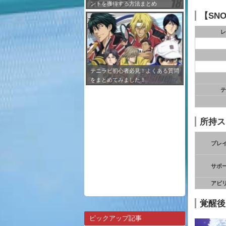
ントを獲得する方法まとめ
【SN
レ
テニラビ初心者必見！よくある質問
をまとめてみました！
テ
所持ス
プレ
サポ
アビ
覚醒後
ピックアップ記事