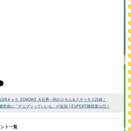
SSRキャラ【SNOW】大石秀一郎のスキル＆ステータス詳細！
通常曲に「テニプリっていいな」が追加！EXPERT難易度は21！
ント一覧