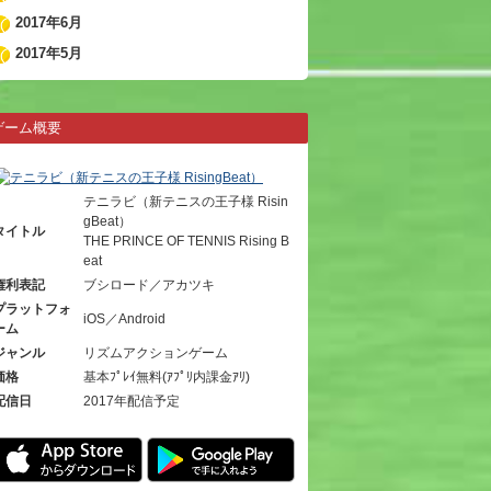
2017年6月
2017年5月
ゲーム概要
テニラビ（新テニスの王子様 Risin
gBeat）
タイトル
THE PRINCE OF TENNIS Rising B
eat
権利表記
ブシロード／アカツキ
プラットフォ
iOS／Android
ーム
ジャンル
リズムアクションゲーム
価格
基本ﾌﾟﾚｲ無料(ｱﾌﾟﾘ内課金ｱﾘ)
配信日
2017年配信予定