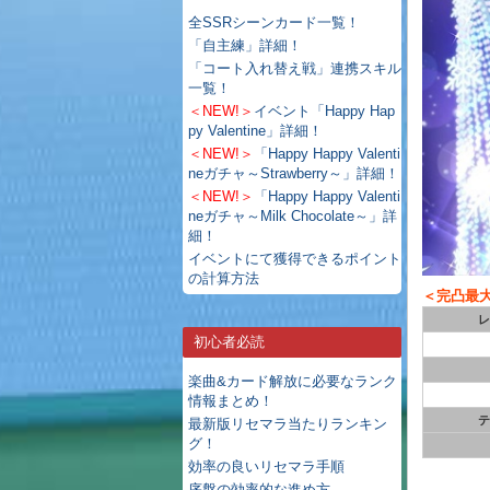
全SSRシーンカード一覧！
「自主練」詳細！
「コート入れ替え戦」連携スキル
一覧！
＜NEW!＞
イベント「Happy Hap
py Valentine」詳細！
＜NEW!＞
「Happy Happy Valenti
neガチャ～Strawberry～」詳細！
＜NEW!＞
「Happy Happy Valenti
neガチャ～Milk Chocolate～」詳
細！
イベントにて獲得できるポイント
の計算方法
＜完凸最
レ
初心者必読
楽曲&カード解放に必要なランク
情報まとめ！
テ
最新版リセマラ当たりランキン
グ！
効率の良いリセマラ手順
序盤の効率的な進め方