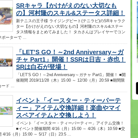
SRキャラ【かけがえのない大切なも
の】河村隆のスキル&ステータス詳細！
新テニスの王子様 ライジングビート(テニラビ)のSRキャラク
ター【かけがえのない大切なもの】河村隆のスキル&ステー
タス情報をまとめてみました！ タカさんはプレイヤーでコン
ポーターで ...
「LET’S GO！～2nd Anniversary～ガ
チャ Part1」開催！SSRは日吉・赤也！
SRは白石が登場！
「LET’S GO！～2nd Anniversary～ガチャ Part1」開催！ ■開
催期間 2019/11/28（木）15:00 ～ 12/30（月）20:59 ■期間限
ド ...
イベント「イースター・ティーパーテ
ィー」アイテム交換詳細！楽曲やマイ
スペアイテムと交換しよう！
イベント「イースター・ティーパーティー」アイテム交換！
■イベント開催期間 4/16（月）15:00 ～ 4/26（木）10:59 ■交
/16（月）15:00 ～ 5/17（日）23:5 ...