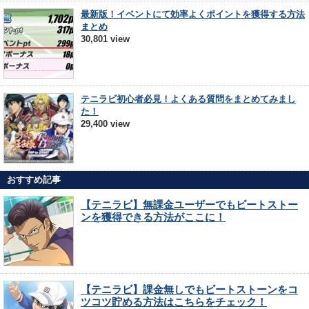
最新版！イベントにて効率よくポイントを獲得する方法
まとめ
30,801 view
テニラビ初心者必見！よくある質問をまとめてみまし
た！
29,400 view
おすすめ記事
【テニラビ】無課金ユーザーでもビートストー
ンを獲得できる方法がここに！
【テニラビ】課金無しでもビートストーンをコ
ツコツ貯める方法はこちらをチェック！