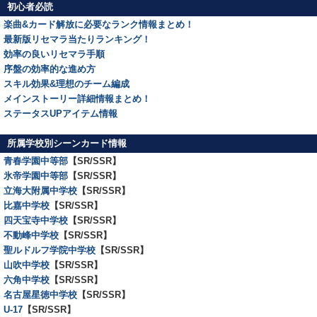
初心者必読
楽曲&カード解放に必要なランク情報まとめ！
最新版リセマラ当たりランキング！
効率の良いリセマラ手順
序盤の効率的な進め方
スキル効果&理想のチーム編成
メインストーリー詳細情報まとめ！
ステータスUPアイテム情報
所属学校別シーンカード情報
青春学園中等部
【SR/SSR】
氷帝学園中等部
【SR/SSR】
立海大附属中学校
【SR/SSR】
比嘉中学校
【SR/SSR】
四天宝寺中学校
【SR/SSR】
不動峰中学校
【SR/SSR】
聖ルドルフ学院中学校
【SR/SSR】
山吹中学校
【SR/SSR】
六角中学校
【SR/SSR】
名古屋星徳中学校
【SR/SSR】
U-17
【SR/SSR】