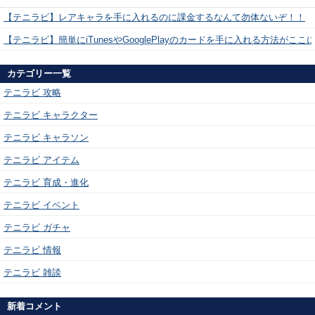
【テニラビ】レアキャラを手に入れるのに課金するなんて勿体ないぞ！！
【テニラビ】簡単にiTunesやGooglePlayのカードを手に入れる方法がここ
カテゴリー一覧
テニラビ 攻略
テニラビ キャラクター
テニラビ キャラソン
テニラビ アイテム
テニラビ 育成・進化
テニラビ イベント
テニラビ ガチャ
テニラビ 情報
テニラビ 雑談
新着コメント