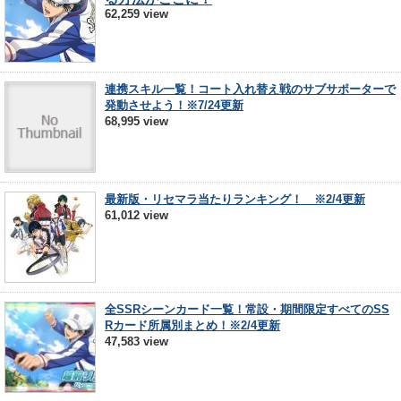
62,259 view
連携スキル一覧！コート入れ替え戦のサブサポーターで
発動させよう！※7/24更新
68,995 view
最新版・リセマラ当たりランキング！ ※2/4更新
61,012 view
全SSRシーンカード一覧！常設・期間限定すべてのSS
Rカード所属別まとめ！※2/4更新
47,583 view