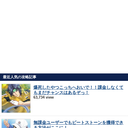
最近人気の攻略記事
爆死したやつこっちへおいで！！課金しなくて
もまだチャンスはあるぞっ！
63,734 view
無課金ユーザーでもビートストーンを獲得でき
る方法がここに！