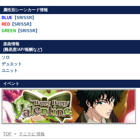
属性別シーンカード情報
BLUE
【SR/SSR】
RED
【SR/SSR】
GREEN
【SR/SSR】
楽曲情報
(難易度/AP/報酬など)
ソロ
デュエット
ユニット
イベント
TOP
>
テニラビ 情報