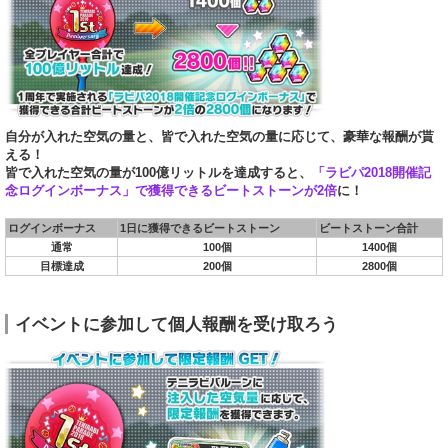
自分が入れた空気の量と、皆で入れた空気の量に応じて、豪華な報酬が貰
える！
皆で入れた空気の量が100億リットルを達成すると、
「ラビパ2018開催記
念ログインボーナス」で獲得できるビートストーンが2倍
に！
ログインボーナス
1日に獲得できるビートストーン
ビートストーン合計
通常
100個
1400個
目標達成
200個
2800個
イベントに参加して個人報酬を受け取ろう