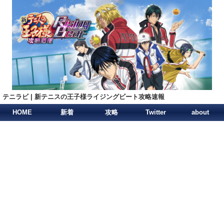
テニラビ | 新テニスの王子様ライジングビート攻略速報
HOME
新着
攻略
Twitter
about