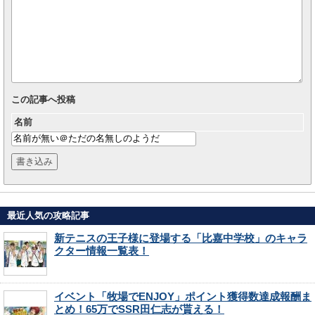
この記事へ投稿
名前
最近人気の攻略記事
新テニスの王子様に登場する「比嘉中学校」のキャラ
クター情報一覧表！
イベント「牧場でENJOY」ポイント獲得数達成報酬ま
とめ！65万でSSR田仁志が貰える！