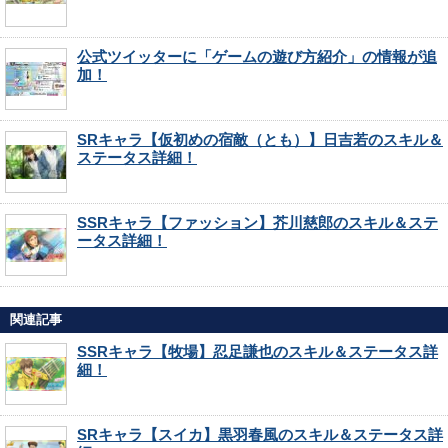
公式ツイッターに「ゲームの遊び方紹介」の情報が追
加！
SRキャラ【仮初めの宿敵（とも）】日吉若のスキル＆
ステータス詳細！
SSRキャラ【ファッション】芥川慈郎のスキル＆ステ
ータス詳細！
関連記事
SSRキャラ【牧場】忍足謙也のスキル＆ステータス詳
細！
SRキャラ【スイカ】黒羽春風のスキル＆ステータス詳