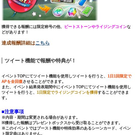
獲得できる報酬には限定称号の他、
ビートストーンやライジングコイン
な
どがあります！
達成報酬詳細は
こちら
ツイート機能で報酬や特典が！
イベントTOPにてツイート機能を使用しツイートを行うと、
1日1回限定で
APを全回復
させることができます。
また、イベント結果発表期間中にイベントTOPにてツイート機能を使用し
ツイートを行うと、
1日限定でライジングコインを獲得
することができま
す。
■注意事項
※内容・期間は変更される場合があります。
※獲得した報酬はプレゼントボックスから受け取ることができます。
※このイベントではブースト機能や特殊効果のあるシーンカード、イベン
ト限定曲はありません。