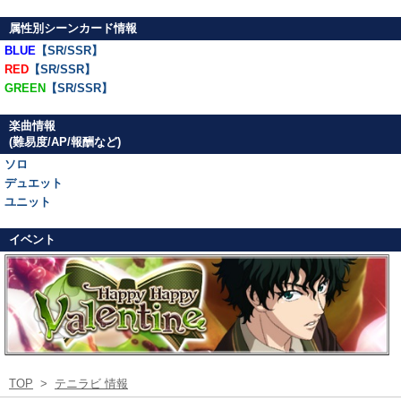
属性別シーンカード情報
BLUE
【SR/SSR】
RED
【SR/SSR】
GREEN
【SR/SSR】
楽曲情報
(難易度/AP/報酬など)
ソロ
デュエット
ユニット
イベント
TOP
>
テニラビ 情報