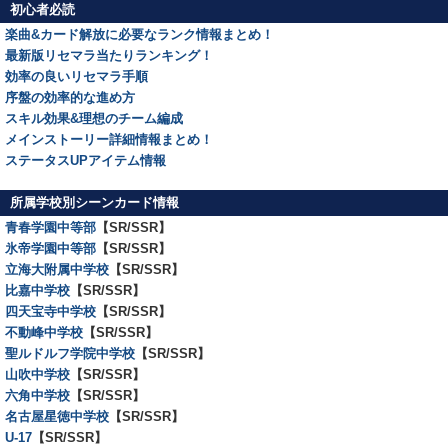
初心者必読
楽曲&カード解放に必要なランク情報まとめ！
最新版リセマラ当たりランキング！
効率の良いリセマラ手順
序盤の効率的な進め方
スキル効果&理想のチーム編成
メインストーリー詳細情報まとめ！
ステータスUPアイテム情報
所属学校別シーンカード情報
青春学園中等部
【SR/SSR】
氷帝学園中等部
【SR/SSR】
立海大附属中学校
【SR/SSR】
比嘉中学校
【SR/SSR】
四天宝寺中学校
【SR/SSR】
不動峰中学校
【SR/SSR】
聖ルドルフ学院中学校
【SR/SSR】
山吹中学校
【SR/SSR】
六角中学校
【SR/SSR】
名古屋星徳中学校
【SR/SSR】
U-17
【SR/SSR】