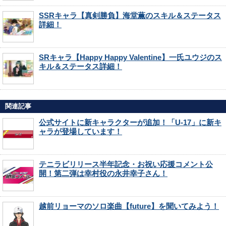
SSRキャラ【真剣勝負】海堂薫のスキル＆ステータス
詳細！
SRキャラ【Happy Happy Valentine】一氏ユウジのス
キル＆ステータス詳細！
関連記事
公式サイトに新キャラクターが追加！「U-17」に新キ
ャラが登場しています！
テニラビリリース半年記念・お祝い応援コメント公
開！第二弾は幸村役の永井幸子さん！
越前リョーマのソロ楽曲【future】を聞いてみよう！