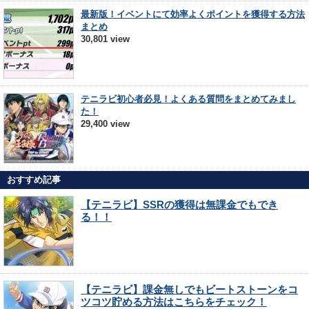
最新版！イベントにて効率よくポイントを獲得する方法
まとめ
30,801 view
テニラビ初心者必見！よくある質問をまとめてみまし
た！
29,400 view
おすすめ記事
【テニラビ】SSRの獲得は無課金でもでき
る！！
【テニラビ】課金無しでもビートストーンをコ
ツコツ貯める方法はこちらをチェック！