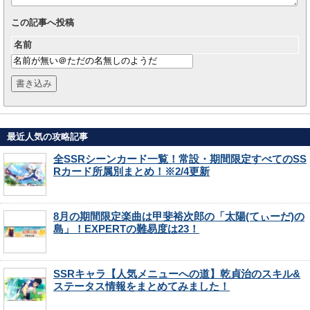
この記事へ投稿
名前
最近人気の攻略記事
全SSRシーンカード一覧！常設・期間限定すべてのSS
Rカード所属別まとめ！※2/4更新
8月の期間限定楽曲は甲斐裕次郎の「太陽(てぃーだ)の
島」！EXPERTの難易度は23！
SSRキャラ【人気メニューへの道】乾貞治のスキル&
ステータス情報をまとめてみました！