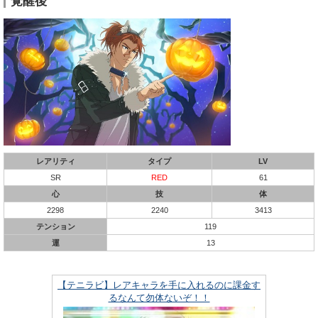
覚醒後
レアリティ
タイプ
LV
SR
RED
61
心
技
体
2298
2240
3413
テンション
119
運
13
【テニラビ】レアキャラを手に入れるのに課金す
るなんて勿体ないぞ！！