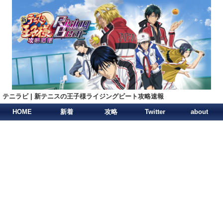
テニラビ | 新テニスの王子様ライジングビート攻略速報
HOME
新着
攻略
Twitter
about