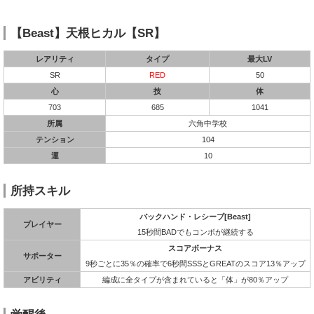
【Beast】天根ヒカル【SR】
レアリティ
タイプ
最大LV
SR
RED
50
心
技
体
703
685
1041
所属
六角中学校
テンション
104
運
10
所持スキル
バックハンド・レシーブ[Beast]
プレイヤー
15秒間BADでもコンボが継続する
スコアボーナス
サポーター
9秒ごとに35％の確率で6秒間SSSとGREATのスコア13％アップ
アビリティ
編成に全タイプが含まれていると「体」が80％アップ