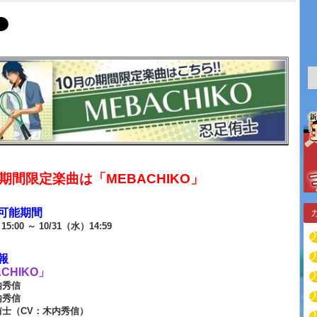
の期間限定楽曲は「MEBACHIKO」
可能期間
15:00 ～ 10/31（水）14:59
報
CHIKO」
内秀信
内秀信
侑士（CV：木内秀信）