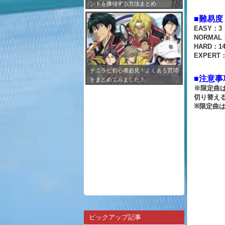
ントを獲得する方法まとめ
■難易度
EASY：3
NORMAL
HARD：1
EXPERT
テニラビ初心者必見！よくある質問
■注意事
をまとめてみました！
※限定曲
切り替え
※限定曲
ピックアップ記事