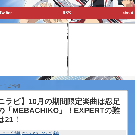
Twitter
RSS
about
ニラビ 情報
ニラビ】10月の期間限定楽曲は忍足
「MEBACHIKO」！EXPERTの難
は21！
テニラビ 情報
キャラクターソング
楽曲