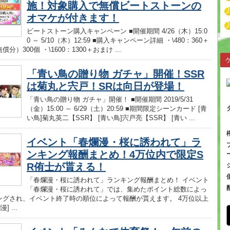
施！対象購入で無償ビートストーンの
オマケが付きます！
ビートストーン購入キャンペーン ■開催期間 4/26（木）15:0
0 ～ 5/10（木）12:59 ■購入キャンペーン詳細 ・\480：360＋
分）300個 ・\1600：1300＋おまけ ...
「青い鳥の贈り物 ガチャ」開催！SSR
は菊丸と宍戸！SRは向日が登場！
「青い鳥の贈り物 ガチャ」開催！ ■開催期間 2019/5/31
（金）15:00 ～ 6/29（土）20:59 ■期間限定シーンカード [青
い鳥]菊丸英二【SSR】 [青い鳥]宍戸亮【SSR】 [青い ...
イベント「春爛漫・桜に誘われて」ラ
ンキング報酬まとめ！4万位内で限定S
R侑士が貰える！
「春爛漫・桜に誘われて」ランキング報酬まとめ！ イベント
「春爛漫・桜に誘われて」では、集めたポイント総数によっ
ングされ、イベント終了時の順位によって報酬が貰えます。 4万位以上
] ...