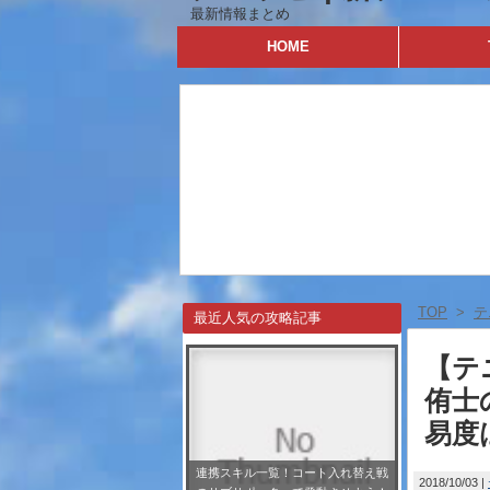
最新情報まとめ
HOME
TOP
>
テ
最近人気の攻略記事
【テ
侑士の
易度
連携スキル一覧！コート入れ替え戦
2018/10/03