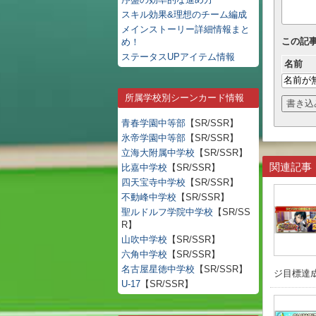
スキル効果&理想のチーム編成
メインストーリー詳細情報まと
この記
め！
ステータスUPアイテム情報
名前
所属学校別シーンカード情報
青春学園中等部
【SR/SSR】
氷帝学園中等部
【SR/SSR】
立海大附属中学校
【SR/SSR】
関連記事
比嘉中学校
【SR/SSR】
四天宝寺中学校
【SR/SSR】
不動峰中学校
【SR/SSR】
聖ルドルフ学院中学校
【SR/SS
R】
山吹中学校
【SR/SSR】
六角中学校
【SR/SSR】
名古屋星徳中学校
【SR/SSR】
ジ目標達成
U-17
【SR/SSR】