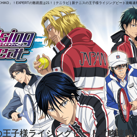
IKO」！EXPERTの難易度は21！ | テニラビ | 新テニスの王子様ライジングビート攻略速
スの王子様ライジングビート攻略速報