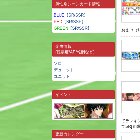
属性別シーンカード情報
BLUE
【SR/SSR】
RED
【SR/SSR】
GREEN
【SR/SSR】
おまけ（無償
楽曲情報
(難易度/AP/報酬など)
ソロ
デュエット
ユニット
イベント
てランキ
でSR[春爛漫
更新カレンダー