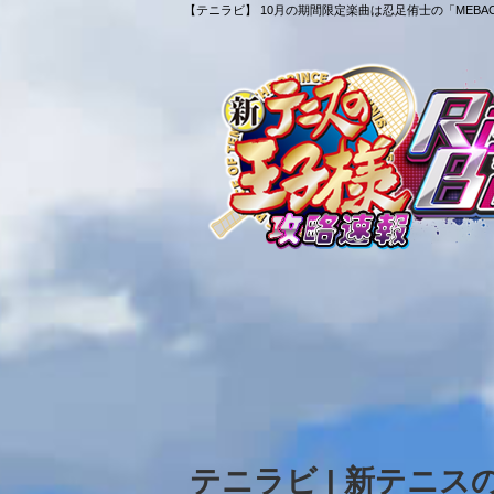
【テニラビ】 10月の期間限定楽曲は忍足侑士の「MEBACH
テニラビ | 新テニ