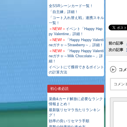
全SSRシーンカード一覧！
「自主練」詳細！
「コート入れ替え戦」連携スキル
一覧！
＜NEW!＞
イベント「Happy Hap
py Valentine」詳細！
＜NEW!＞
「Happy Happy Valenti
前の記事
neガチャ～Strawberry～」詳細！
次の記事
＜NEW!＞
「Happy Happy Valenti
neガチャ～Milk Chocolate～」詳
細！
イベントにて獲得できるポイント
コメ
の計算方法
コメン
初心者必読
楽曲&カード解放に必要なランク
情報まとめ！
最新版リセマラ当たりランキン
グ！
効率の良いリセマラ手順
序盤の効率的な進め方