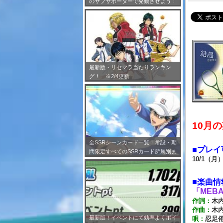
のサブサポーターで発動させよう！
※7/24更新
最新版・リセマラ当たりランキン
グ！ ※2/4更新
10月
全SSRシーンカード一覧！常設・期
■プレイ
間限定すべてのSSRカード所属別ま
10/1（月）
とめ！※2/4更新
■楽曲情
「MEBA
作詞：
木
作曲：
木
最新版！イベントにて効率よくポイ
唄：
忍足