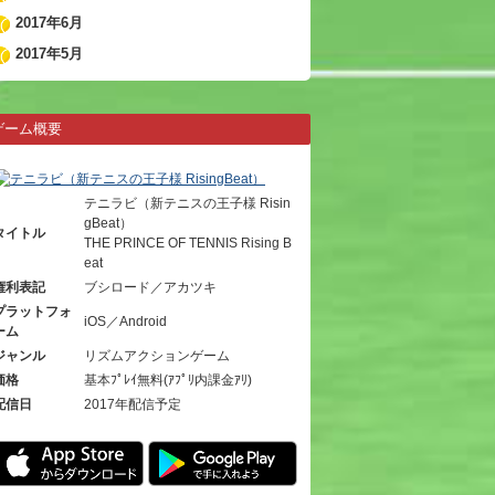
2017年6月
2017年5月
ゲーム概要
テニラビ（新テニスの王子様 Risin
gBeat）
タイトル
THE PRINCE OF TENNIS Rising B
eat
権利表記
ブシロード／アカツキ
プラットフォ
iOS／Android
ーム
ジャンル
リズムアクションゲーム
価格
基本ﾌﾟﾚｲ無料(ｱﾌﾟﾘ内課金ｱﾘ)
配信日
2017年配信予定