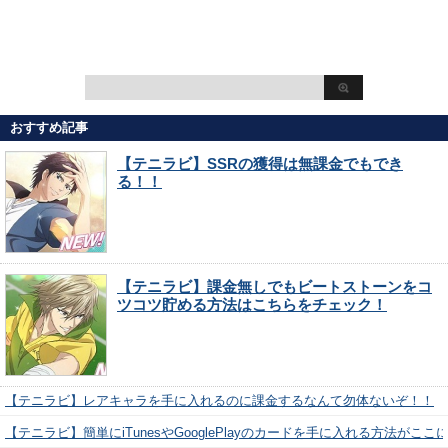
おすすめ記事
【テニラビ】SSRの獲得は無課金でもでき
る！！
【テニラビ】課金無しでもビートストーンをコ
ツコツ貯める方法はこちらをチェック！
【テニラビ】レアキャラを手に入れるのに課金するなんて勿体ないぞ！！
【テニラビ】簡単にiTunesやGooglePlayのカードを手に入れる方法がここ