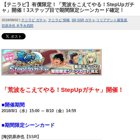
【テニラビ】有償限定！「荒波をこえてやる！StepUpガチ
ャ」開催！3ステップ目で期間限定シーンカード確定！
2018/08/02
テニラビ ガチャ
テニラビ 情報
SR
SSR
ガチャ
リリアデント蔵兎座
切原赤也
木手永四郎
「荒波をこえてやる！StepUpガチャ」開催！
■開催期間
2018/8/1（水）15:00 ～ 8/10（金）14:59
■期間限定シーンカード
[海]切原赤也【SSR】