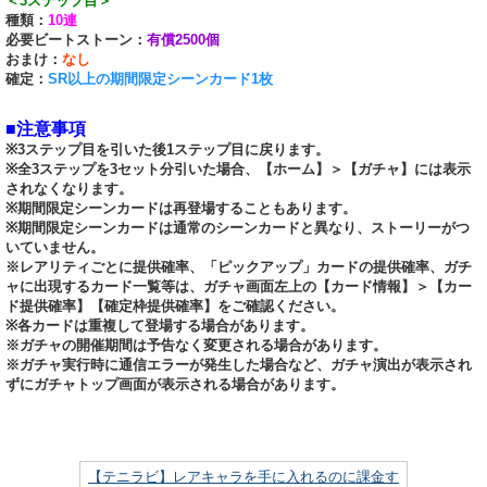
＜3ステップ目＞
種類：
10連
必要ビートストーン：
有償2500個
おまけ：
なし
確定：
SR以上の期間限定シーンカード1枚
■注意事項
※3ステップ目を引いた後1ステップ目に戻ります。
※全3ステップを3セット分引いた場合、【ホーム】＞【ガチャ】には表示
されなくなります。
※期間限定シーンカードは再登場することもあります。
※期間限定シーンカードは通常のシーンカードと異なり、ストーリーがつ
いていません。
※レアリティごとに提供確率、「ピックアップ」カードの提供確率、ガチ
ャに出現するカード一覧等は、ガチャ画面左上の【カード情報】＞【カー
ド提供確率】【確定枠提供確率】をご確認ください。
※各カードは重複して登場する場合があります。
※ガチャの開催期間は予告なく変更される場合があります。
※ガチャ実行時に通信エラーが発生した場合など、ガチャ演出が表示され
ずにガチャトップ画面が表示される場合があります。
【テニラビ】レアキャラを手に入れるのに課金す