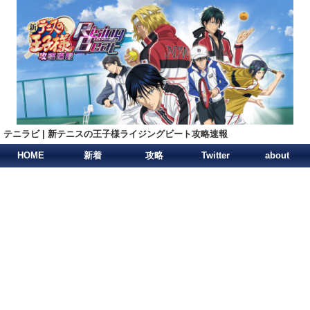
テニラビ | 新テニスの王子様ライジングビート攻略速報
HOME
新着
攻略
Twitter
about