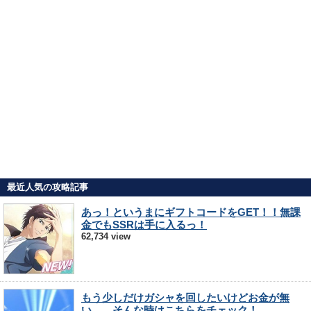
最近人気の攻略記事
あっ！というまにギフトコードをGET！！無課
金でもSSRは手に入るっ！
62,734 view
もう少しだけガシャを回したいけどお金が無
い…。そんな時はこちらをチェック！