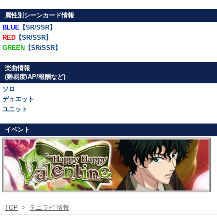
属性別シーンカード情報
BLUE
【SR/SSR】
RED
【SR/SSR】
GREEN
【SR/SSR】
楽曲情報
(難易度/AP/報酬など)
ソロ
デュエット
ユニット
イベント
TOP
>
テニラビ 情報