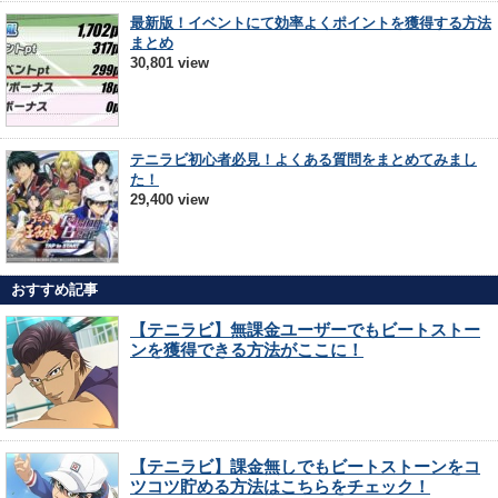
最新版！イベントにて効率よくポイントを獲得する方法
まとめ
30,801 view
テニラビ初心者必見！よくある質問をまとめてみまし
た！
29,400 view
おすすめ記事
【テニラビ】無課金ユーザーでもビートストー
ンを獲得できる方法がここに！
【テニラビ】課金無しでもビートストーンをコ
ツコツ貯める方法はこちらをチェック！