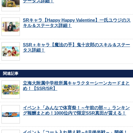
テータス詳細！
SRキャラ【Happy Happy Valentine】一氏ユウジのス
キル＆ステータス詳細！
SSR＋キャラ【魔法の手】鬼十次郎のスキル＆ステー
タス詳細！
関連記事
立海大附属中学校所属キャラクターシーンカードまと
め！【SSR/SR】
イベント「みんなで体育祭！～午前の部～」ランキン
グ報酬まとめ！1000位内で限定SSR真田が貰える！
イベント「コート入れ替え戦～8月後半戦～」開催！