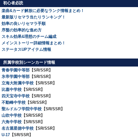
初心者必読
楽曲&カード解放に必要なランク情報まとめ！
最新版リセマラ当たりランキング！
効率の良いリセマラ手順
序盤の効率的な進め方
スキル効果&理想のチーム編成
メインストーリー詳細情報まとめ！
ステータスUPアイテム情報
所属学校別シーンカード情報
青春学園中等部
【SR/SSR】
氷帝学園中等部
【SR/SSR】
立海大附属中学校
【SR/SSR】
比嘉中学校
【SR/SSR】
四天宝寺中学校
【SR/SSR】
不動峰中学校
【SR/SSR】
聖ルドルフ学院中学校
【SR/SSR】
山吹中学校
【SR/SSR】
六角中学校
【SR/SSR】
名古屋星徳中学校
【SR/SSR】
U-17
【SR/SSR】