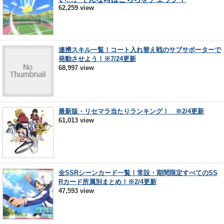
62,259 view
連携スキル一覧！コート入れ替え戦のサブサポーターで
発動させよう！※7/24更新
68,997 view
最新版・リセマラ当たりランキング！ ※2/4更新
61,013 view
全SSRシーンカード一覧！常設・期間限定すべてのSS
Rカード所属別まとめ！※2/4更新
47,593 view