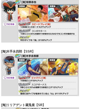
[海]木手永四郎【SSR】
[海]リリアデント蔵兎座【SR】