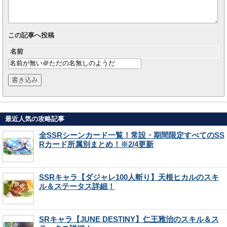
この記事へ投稿
名前
最近人気の攻略記事
全SSRシーンカード一覧！常設・期間限定すべてのSS
Rカード所属別まとめ！※2/4更新
SSRキャラ【ダジャレ100人斬り】天根ヒカルのスキ
ル＆ステータス詳細！
SRキャラ【JUNE DESTINY】仁王雅治のスキル＆ス