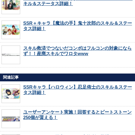
キル＆ステータス詳細！
SSR＋キャラ【魔法の手】鬼十次郎のスキル＆ステー
タス詳細！
スキル救済でつないだコンボはフルコンの対象になら
ず！！産廃スキルでワロタwww
関連記事
SSRキャラ【ハロウィン】忍足侑士のスキル＆ステー
タス詳細！
ユーザーアンケート実施！回答するとビートストーン
250個が貰える！