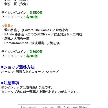
・制服・夏（六角）
ライジングコイン：
各3500個
ビートストーン：
各300個
＜楽曲＞
・愛の目盛り（Lovers The Game）／金色小春
・PAIN～絡み合う二つのSTORY～／仁王雅治＆不二周助
・恋風／大石秀一郎
・Roman-Ranman～浪漫爛漫～／海志漢
ライジングコイン：
各8000個
ビートストーン：
各800個
■ショップ遷移方法
ホーム ＞ 画面右上メニュー ＞ ショップ
■注意事項
※ラインナップは随時更新予定です。
※ショップ内には一部購入上限があるものがあります。
【テニラビ】レアキャラを手に入れるのに課金す