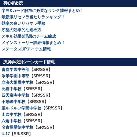
初心者必読
楽曲&カード解放に必要なランク情報まとめ！
最新版リセマラ当たりランキング！
効率の良いリセマラ手順
序盤の効率的な進め方
スキル効果&理想のチーム編成
メインストーリー詳細情報まとめ！
ステータスUPアイテム情報
所属学校別シーンカード情報
青春学園中等部
【SR/SSR】
氷帝学園中等部
【SR/SSR】
立海大附属中学校
【SR/SSR】
比嘉中学校
【SR/SSR】
四天宝寺中学校
【SR/SSR】
不動峰中学校
【SR/SSR】
聖ルドルフ学院中学校
【SR/SSR】
山吹中学校
【SR/SSR】
六角中学校
【SR/SSR】
名古屋星徳中学校
【SR/SSR】
U-17
【SR/SSR】