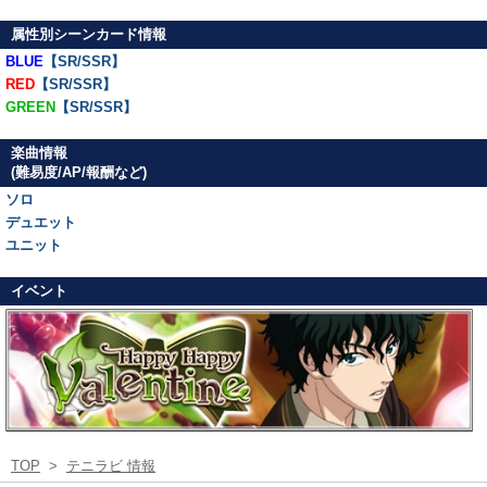
属性別シーンカード情報
BLUE
【SR/SSR】
RED
【SR/SSR】
GREEN
【SR/SSR】
楽曲情報
(難易度/AP/報酬など)
ソロ
デュエット
ユニット
イベント
TOP
>
テニラビ 情報