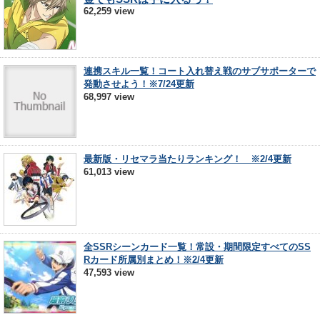
62,259 view
連携スキル一覧！コート入れ替え戦のサブサポーターで
発動させよう！※7/24更新
68,997 view
最新版・リセマラ当たりランキング！ ※2/4更新
61,013 view
全SSRシーンカード一覧！常設・期間限定すべてのSS
Rカード所属別まとめ！※2/4更新
47,593 view