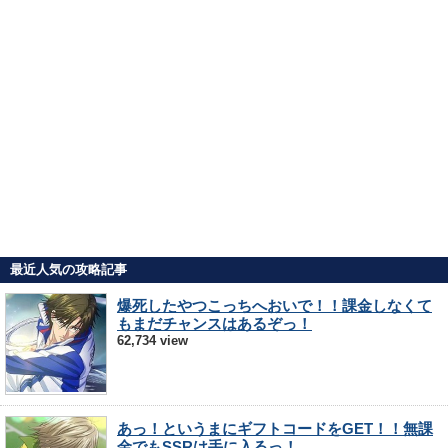
最近人気の攻略記事
爆死したやつこっちへおいで！！課金しなくて
もまだチャンスはあるぞっ！
62,734 view
あっ！というまにギフトコードをGET！！無課
金でもSSRは手に入るっ！