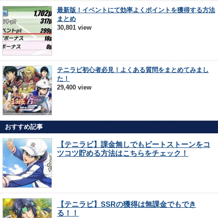
最新版！イベントにて効率よくポイントを獲得する方法
まとめ
30,801 view
テニラビ初心者必見！よくある質問をまとめてみまし
た！
29,400 view
おすすめ記事
【テニラビ】課金無しでもビートストーンをコ
ツコツ貯める方法はこちらをチェック！
【テニラビ】SSRの獲得は無課金でもでき
る！！