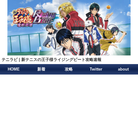
テニラビ | 新テニスの王子様ライジングビート攻略速報
HOME
新着
攻略
Twitter
about