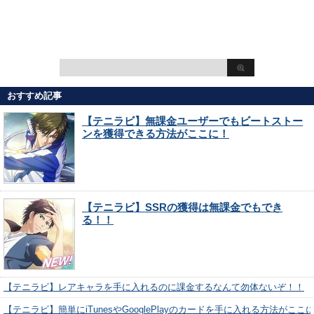
おすすめ記事
【テニラビ】無課金ユーザーでもビートストー
ンを獲得できる方法がここに！
【テニラビ】SSRの獲得は無課金でもでき
る！！
【テニラビ】レアキャラを手に入れるのに課金するなんて勿体ないぞ！！
【テニラビ】簡単にiTunesやGooglePlayのカードを手に入れる方法がここ