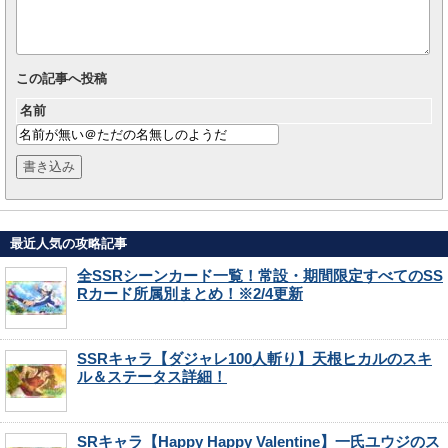
この記事へ投稿
名前
最近人気の攻略記事
全SSRシーンカード一覧！常設・期間限定すべてのSS
Rカード所属別まとめ！※2/4更新
SSRキャラ【ダジャレ100人斬り】天根ヒカルのスキ
ル＆ステータス詳細！
SRキャラ【Happy Happy Valentine】一氏ユウジのス