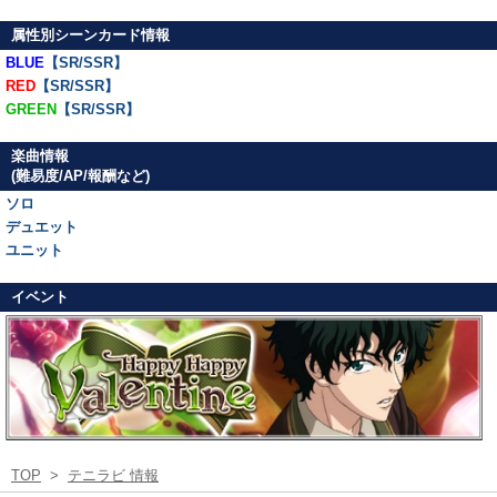
属性別シーンカード情報
BLUE
【SR/SSR】
RED
【SR/SSR】
GREEN
【SR/SSR】
楽曲情報
(難易度/AP/報酬など)
ソロ
デュエット
ユニット
イベント
TOP
>
テニラビ 情報