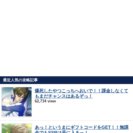
最近人気の攻略記事
爆死したやつこっちへおいで！！課金しなくて
もまだチャンスはあるぞっ！
62,734 view
あっ！というまにギフトコードをGET！！無課
金でもSSRは手に入るっ！