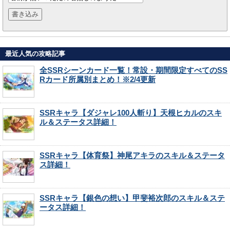
最近人気の攻略記事
全SSRシーンカード一覧！常設・期間限定すべてのSS
Rカード所属別まとめ！※2/4更新
SSRキャラ【ダジャレ100人斬り】天根ヒカルのスキ
ル＆ステータス詳細！
SSRキャラ【体育祭】神尾アキラのスキル＆ステータ
ス詳細！
SSRキャラ【銀色の想い】甲斐裕次郎のスキル＆ステ
ータス詳細！