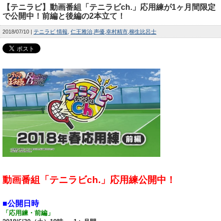
【テニラビ】動画番組「テニラビch.」応用練が1ヶ月間限定
で公開中！前編と後編の2本立て！
2018/07/10
テニラビ 情報
仁王雅治
声優
幸村精市
柳生比呂士
動画番組「テニラビch.」応用練公開中！
■公開日時
「応用練・前編」