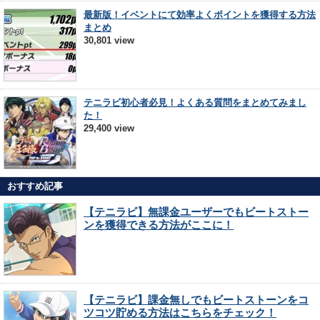
最新版！イベントにて効率よくポイントを獲得する方法
まとめ
30,801 view
テニラビ初心者必見！よくある質問をまとめてみまし
た！
29,400 view
おすすめ記事
【テニラビ】無課金ユーザーでもビートストー
ンを獲得できる方法がここに！
【テニラビ】課金無しでもビートストーンをコ
ツコツ貯める方法はこちらをチェック！