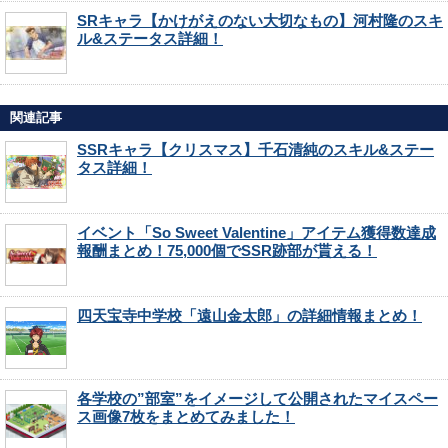
SRキャラ【かけがえのない大切なもの】河村隆のスキ
ル&ステータス詳細！
関連記事
SSRキャラ【クリスマス】千石清純のスキル&ステー
タス詳細！
イベント「So Sweet Valentine」アイテム獲得数達成
報酬まとめ！75,000個でSSR跡部が貰える！
四天宝寺中学校「遠山金太郎」の詳細情報まとめ！
各学校の”部室”をイメージして公開されたマイスペー
ス画像7枚をまとめてみました！