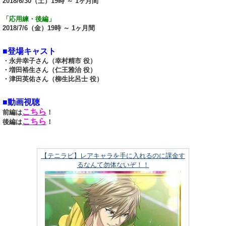
2018/6/30（土）19時 ～ 1ヶ月間
「応用練・後編」
2018/7/6（金）19時 ～ 1ヶ月間
■登場キャスト
・永井幸子さん（幸村精市 役）
・増田裕生さん（仁王雅治 役）
・津田英佑さん（柳生比呂士 役）
■動画視聴
こちら
前編は
！
こちら
後編は
！
【テニラビ】レアキャラを手に入れるのに課金す
るなんて勿体ないぞ！！