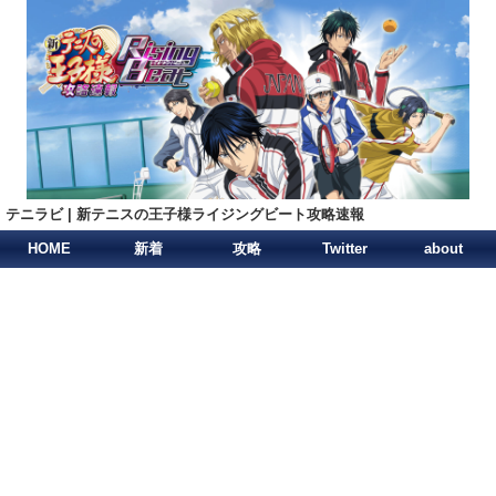
テニラビ | 新テニスの王子様ライジングビート攻略速報
HOME
新着
攻略
Twitter
about