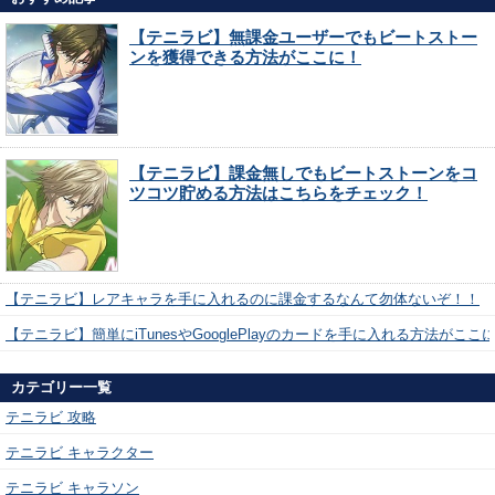
【テニラビ】無課金ユーザーでもビートストー
ンを獲得できる方法がここに！
【テニラビ】課金無しでもビートストーンをコ
ツコツ貯める方法はこちらをチェック！
【テニラビ】レアキャラを手に入れるのに課金するなんて勿体ないぞ！！
【テニラビ】簡単にiTunesやGooglePlayのカードを手に入れる方法がここ
カテゴリー一覧
テニラビ 攻略
テニラビ キャラクター
テニラビ キャラソン