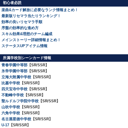
初心者必読
楽曲&カード解放に必要なランク情報まとめ！
最新版リセマラ当たりランキング！
効率の良いリセマラ手順
序盤の効率的な進め方
スキル効果&理想のチーム編成
メインストーリー詳細情報まとめ！
ステータスUPアイテム情報
所属学校別シーンカード情報
青春学園中等部
【SR/SSR】
氷帝学園中等部
【SR/SSR】
立海大附属中学校
【SR/SSR】
比嘉中学校
【SR/SSR】
四天宝寺中学校
【SR/SSR】
不動峰中学校
【SR/SSR】
聖ルドルフ学院中学校
【SR/SSR】
山吹中学校
【SR/SSR】
六角中学校
【SR/SSR】
名古屋星徳中学校
【SR/SSR】
U-17
【SR/SSR】