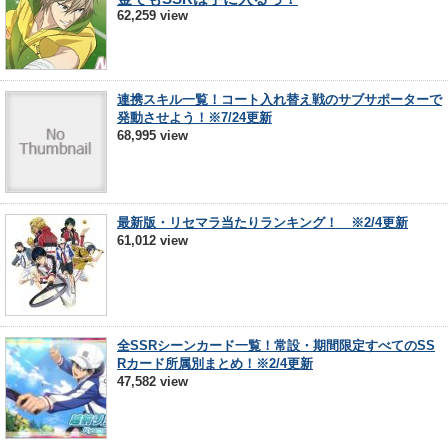
62,259 view
連携スキル一覧！コート入れ替え戦のサブサポーターで
発動させよう！※7/24更新
68,995 view
最新版・リセマラ当たりランキング！ ※2/4更新
61,012 view
全SSRシーンカード一覧！常設・期間限定すべてのSS
Rカード所属別まとめ！※2/4更新
47,582 view