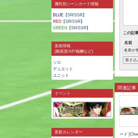
属性別シーンカード情報
BLUE
【SR/SSR】
RED
【SR/SSR】
GREEN
【SR/SSR】
この記
名前
楽曲情報
(難易度/AP/報酬など)
ソロ
デュエット
ユニット
関連記事
イベント
更新カレンダー
ード [Choco