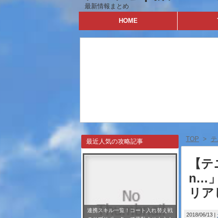
最新情報まとめ
HOME
TOP
>
テ
最近人気の攻略記事
【テニ
n…
リア
連携スキル一覧！コート入れ替え戦
2018/06/13