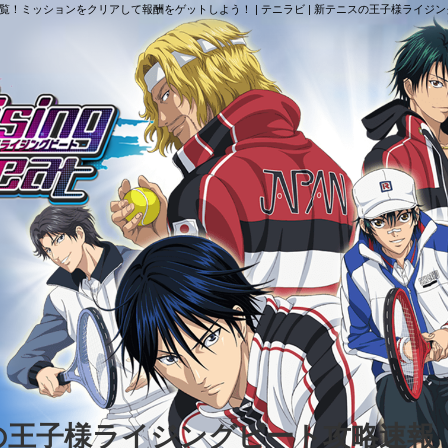
ョン一覧！ミッションをクリアして報酬をゲットしよう！ | テニラビ | 新テニスの王子様ライジ
スの王子様ライジングビート攻略速報