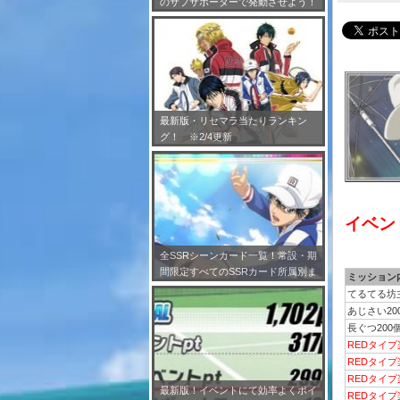
のサブサポーターで発動させよう！
※7/24更新
最新版・リセマラ当たりランキン
グ！ ※2/4更新
イベント
全SSRシーンカード一覧！常設・期
間限定すべてのSSRカード所属別ま
ミッション
とめ！※2/4更新
てるてる坊
あじさい2
長ぐつ20
REDタイ
REDタイ
REDタイ
最新版！イベントにて効率よくポイ
REDタイプ