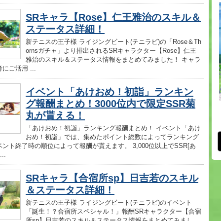
SRキャラ【Rose】仁王雅治のスキル＆
ステータス詳細！
新テニスの王子様 ライジングビート(テニラビ)の「Rose＆Th
ornsガチャ」より排出されるSRキャラクター【Rose】仁王
雅治のスキル＆ステータス情報をまとめてみました！ キャラ
にご活用 ...
イベント「あけおめ！初詣」ランキン
グ報酬まとめ！3000位内で限定SSR菊
丸が貰える！
「あけおめ！初詣」ランキング報酬まとめ！ イベント「あけ
おめ！初詣」では、集めたポイント総数によってランキング
ント終了時の順位によって報酬が貰えます。 3,000位以上でSSR[あ
..
SRキャラ【合宿所sp】日吉若のスキル
＆ステータス詳細！
新テニスの王子様 ライジングビート(テニラビ)のイベント
「誕生！？合宿所スペシャル！」報酬SRキャラクター【合宿
所sp】日吉若のスキル＆ステータス情報をまとめてみまし