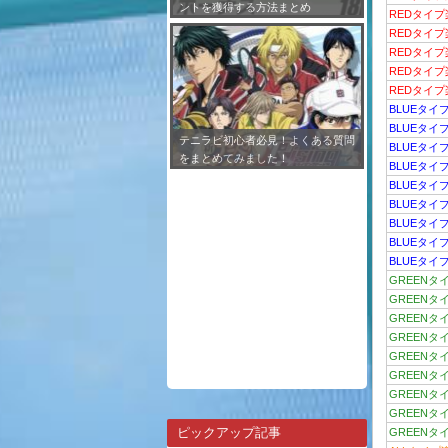
ントを獲得する方法まとめ
REDタイプ
REDタイプ
REDタイプ
REDタイ
REDタイプ
BLUEタイ
BLUEタイ
テニラビ初心者必見！よくある質問
BLUEタイ
をまとめてみました！
BLUEタイ
BLUEタイ
BLUEタイ
BLUEタイ
BLUEタイ
BLUEタイ
GREENタ
GREENタ
GREENタ
GREENタ
GREENタ
GREENタ
GREENタ
GREENタ
ピックアップ記事
GREENタ