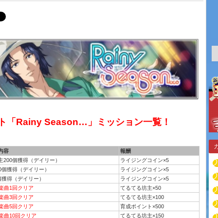
「Rainy Season…」ミッション一覧！
内容
報酬
主200個獲得（デイリー）
ライジングコイン×5
00個獲得（デイリー）
ライジングコイン×5
0個獲得（デイリー）
ライジングコイン×5
プ楽曲1回クリア
てるてる坊主×50
プ楽曲3回クリア
てるてる坊主×100
プ楽曲5回クリア
育成ポイント×500
楽曲10回クリア
てるてる坊主×150