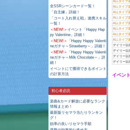
ALLタイプ
全SSRシーンカード一覧！
ALLタイプ
「自主練」詳細！
ALLタイプ
ALLタイプ
「コート入れ替え戦」連携スキル
一覧！
ALLタイプ
ALLタイプ
＜NEW!＞
イベント「Happy Hap
ALLタイプ
py Valentine」詳細！
ALLタイプ
＜NEW!＞
「Happy Happy Valenti
デイリー以
neガチャ～Strawberry～」詳細！
デイリー以
＜NEW!＞
「Happy Happy Valenti
デイリー以
neガチャ～Milk Chocolate～」詳
デイリー以
細！
イベントにて獲得できるポイント
の計算方法
イベント「
初心者必読
楽曲&カード解放に必要なランク
情報まとめ！
最新版リセマラ当たりランキン
グ！
効率の良いリセマラ手順
序盤の効率的な進め方