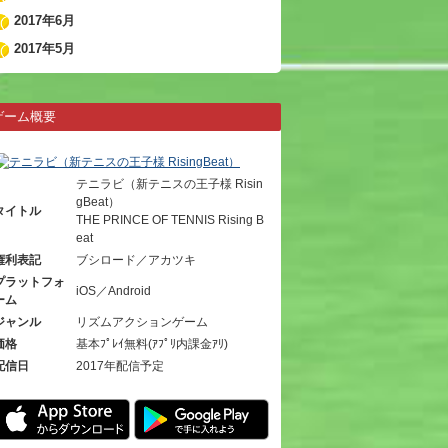
2017年6月
2017年5月
ゲーム概要
テニラビ（新テニスの王子様 Risin
gBeat）
タイトル
THE PRINCE OF TENNIS Rising B
eat
権利表記
ブシロード／アカツキ
プラットフォ
iOS／Android
ーム
ジャンル
リズムアクションゲーム
価格
基本ﾌﾟﾚｲ無料(ｱﾌﾟﾘ内課金ｱﾘ)
配信日
2017年配信予定