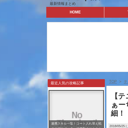
最新情報まとめ
HOME
TOP
>
テ
最近人気の攻略記事
【テ
ぁー
細！
連携スキル一覧！コート入れ替え戦
2018/05/25