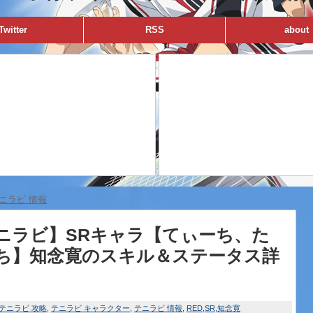
Twitter
RSS
about
ニラビ 情報
ニラビ】SRキャラ【てぃーち、た
ち】知念寛のスキル＆ステータス詳
テニラビ 攻略
テニラビ キャラクター
テニラビ 情報
RED
SR
知念寛