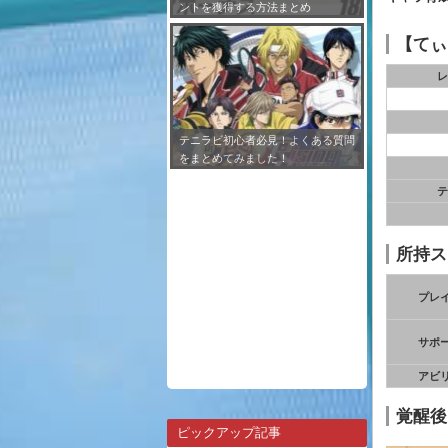
ントを獲得する方法まとめ
【てぃ
レ
テニラビ初心者必見！よくある質問
をまとめてみました！
テ
所持ス
プレ
サポ
アビ
覚醒後
ピックアップ記事