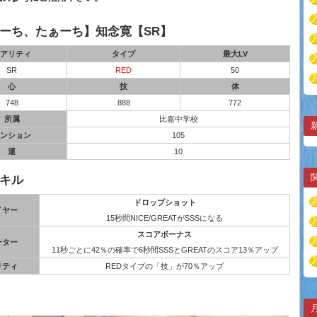
ーち、たぁーち】知念寛【SR】
アリティ
タイプ
最大LV
SR
RED
50
心
技
体
748
888
772
所属
比嘉中学校
ンション
105
運
10
キル
ドロップショット
イヤー
15秒間NICE/GREATがSSSになる
スコアボーナス
ーター
11秒ごとに42％の確率で6秒間SSSとGREATのスコア13％アップ
リティ
REDタイプの「技」が70％アップ