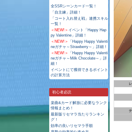
全SSRシーンカード一覧！
「自主練」詳細！
「コート入れ替え戦」連携スキル
一覧！
＜NEW!＞
イベント「Happy Hap
py Valentine」詳細！
＜NEW!＞
「Happy Happy Valenti
neガチャ～Strawberry～」詳細！
＜NEW!＞
「Happy Happy Valenti
neガチャ～Milk Chocolate～」詳
細！
イベントにて獲得できるポイント
の計算方法
レ
初心者必読
楽曲&カード解放に必要なランク
情報まとめ！
テ
最新版リセマラ当たりランキン
グ！
効率の良いリセマラ手順
序盤の効率的な進め方