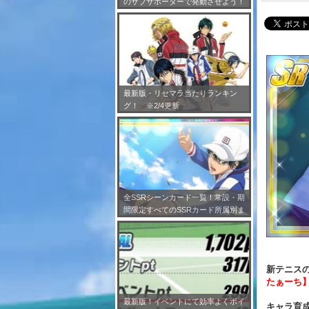
のサブサポーターで発動させよう！
※7/24更新
最新版・リセマラ当たりランキン
グ！ ※2/4更新
全SSRシーンカード一覧！常設・期
間限定すべてのSSRカード所属別ま
とめ！※2/4更新
新テニスの
たぁーち
最新版！イベントにて効率よくポイ
キャラ育