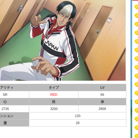
アリティ
タイプ
LV
SR
RED
66
心
技
体
2726
3200
2809
ンション
120
運
28