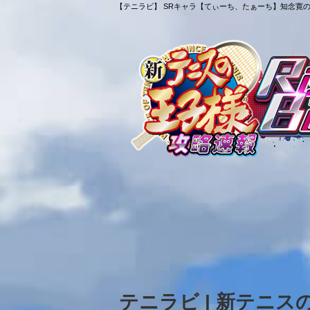
【テニラビ】 SRキャラ【てぃーち、たぁーち】知念寛の
テニラビ | 新テニ