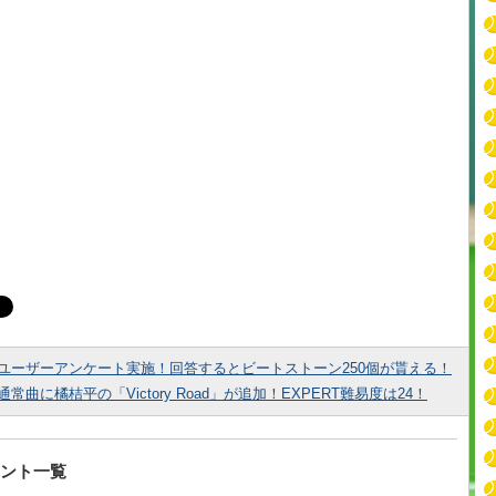
ユーザーアンケート実施！回答するとビートストーン250個が貰える！
通常曲に橘桔平の「Victory Road」が追加！EXPERT難易度は24！
ント一覧