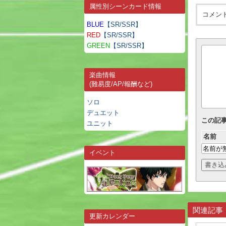
属性別シーンカード情報
コメン
BLUE
【SR/SSR】
RED
【SR/SSR】
GREEN
【SR/SSR】
楽曲情報
(難易度/AP/報酬など)
ソロ
デュエット
この記
ユニット
名前
イベント
関連記事
更新カレンダー