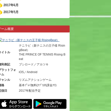
2017年6月
2017年5月
ゲーム概要
テニラビ（新テニスの王子様 Risin
gBeat）
タイトル
THE PRINCE OF TENNIS Rising B
eat
権利表記
ブシロード／アカツキ
プラットフォ
iOS／Android
ーム
ジャンル
リズムアクションゲーム
価格
基本ﾌﾟﾚｲ無料(ｱﾌﾟﾘ内課金ｱﾘ)
配信日
2017年配信予定