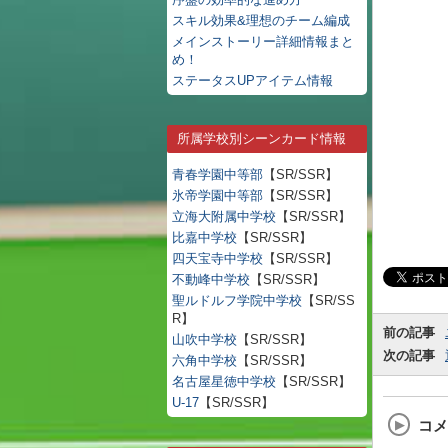
スキル効果&理想のチーム編成
メインストーリー詳細情報まと
め！
ステータスUPアイテム情報
所属学校別シーンカード情報
青春学園中等部
【SR/SSR】
氷帝学園中等部
【SR/SSR】
立海大附属中学校
【SR/SSR】
比嘉中学校
【SR/SSR】
四天宝寺中学校
【SR/SSR】
不動峰中学校
【SR/SSR】
聖ルドルフ学院中学校
【SR/SS
R】
前の記事
山吹中学校
【SR/SSR】
次の記事
六角中学校
【SR/SSR】
名古屋星徳中学校
【SR/SSR】
U-17
【SR/SSR】
コメ