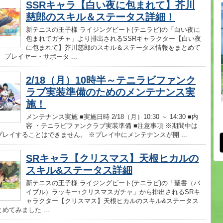
SSRキャラ【白い夜に包まれて】芥川
慈郎のスキル＆ステータス詳細！
新テニスの王子様 ライジングビート(テニラビ)の「白い夜に
包まれてガチャ」より排出されるSSRキャラクター【白い夜
に包まれて】芥川慈郎のスキル＆ステータス情報をまとめて
 プレイヤー・サポータ ...
2/18（月）10時半～テニラビファンク
ラブ実装準備のためのメンテナンス実
施！
メンテナンス実施 ■実施日時 2/18（月）10:30 ～ 14:30 ■内
容 ・テニラビファンクラブ実装準備 ■注意事項 ※期間中は
レイすることはできません。 ※プレイ中にメンテナンスが開 ...
SRキャラ【クリスマス】天根ヒカルの
スキル&ステータス詳細
新テニスの王子様 ライジングビート(テニラビ)の「聖書（バ
イブル）ラッキー↑クリスマスガチャ」から排出されるSRキ
ャラクター【クリスマス】天根ヒカルのスキル&ステータス
めてみました ...