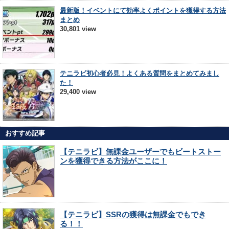
最新版！イベントにて効率よくポイントを獲得する方法
まとめ
30,801 view
テニラビ初心者必見！よくある質問をまとめてみまし
た！
29,400 view
おすすめ記事
【テニラビ】無課金ユーザーでもビートストー
ンを獲得できる方法がここに！
【テニラビ】SSRの獲得は無課金でもでき
る！！