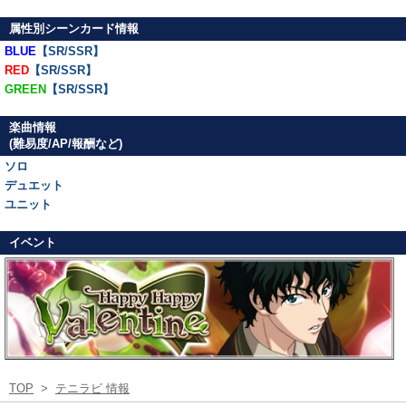
属性別シーンカード情報
BLUE
【SR/SSR】
RED
【SR/SSR】
GREEN
【SR/SSR】
楽曲情報
(難易度/AP/報酬など)
ソロ
デュエット
ユニット
イベント
TOP
>
テニラビ 情報