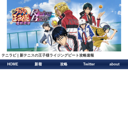
テニラビ | 新テニスの王子様ライジングビート攻略速報
HOME
新着
攻略
Twitter
about