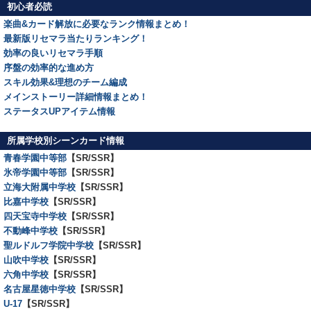
初心者必読
楽曲&カード解放に必要なランク情報まとめ！
最新版リセマラ当たりランキング！
効率の良いリセマラ手順
序盤の効率的な進め方
スキル効果&理想のチーム編成
メインストーリー詳細情報まとめ！
ステータスUPアイテム情報
所属学校別シーンカード情報
青春学園中等部
【SR/SSR】
氷帝学園中等部
【SR/SSR】
立海大附属中学校
【SR/SSR】
比嘉中学校
【SR/SSR】
四天宝寺中学校
【SR/SSR】
不動峰中学校
【SR/SSR】
聖ルドルフ学院中学校
【SR/SSR】
山吹中学校
【SR/SSR】
六角中学校
【SR/SSR】
名古屋星徳中学校
【SR/SSR】
U-17
【SR/SSR】