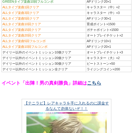
GREENタイプ楽曲10回フルコンボ
APドリンク20×1
ALLタイプ楽曲1回クリア
キャラスター（中）×2
ALLタイプ楽曲3回クリア
キャラスター（中）×3
ALLタイプ楽曲5回クリア
APドリンク30×1
ALLタイプ楽曲10回クリア
育成ポイント×1500
ALLタイプ楽曲15回クリア
ガチャポイント×1500
ALLタイプ楽曲20回クリア
オートプレイチケット×2
ALLタイプ楽曲5回フルコンボ
APドリンク10×1
ALLタイプ楽曲10回フルコンボ
APドリンク20×1
デイリー以外のイベントミッション10個クリア
オートプレイチケット×3
デイリー以外のイベントミッション20個クリア
キャラスター（大）×2
デイリー以外のイベントミッション30個クリア
ビートストーン×50
デイリー以外のイベントミッション全クリア
ライジングコイン×200
イベント「出陣！男の真剣勝負」詳細は
こちら
【テニラビ】レアキャラを手に入れるのに課金す
るなんて勿体ないぞ！！