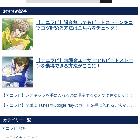
おすすめ記事
【テニラビ】課金無しでもビートストーンをコ
ツコツ貯める方法はこちらをチェック！
【テニラビ】無課金ユーザーでもビートストー
ンを獲得できる方法がここに！
【テニラビ】レアキャラを手に入れるのに課金するなんて勿体ないぞ！！
【テニラビ】簡単にiTunesやGooglePlayのカードを手に入れる方法がここ
カテゴリー一覧
テニラビ 攻略