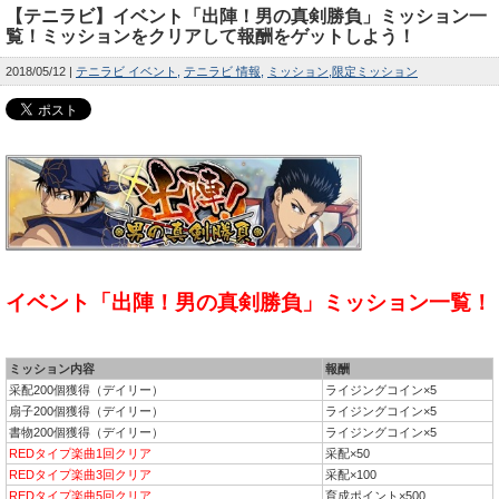
【テニラビ】イベント「出陣！男の真剣勝負」ミッション一
覧！ミッションをクリアして報酬をゲットしよう！
2018/05/12
テニラビ イベント
テニラビ 情報
ミッション
限定ミッション
イベント「出陣！男の真剣勝負」ミッション一覧！
ミッション内容
報酬
采配200個獲得（デイリー）
ライジングコイン×5
扇子200個獲得（デイリー）
ライジングコイン×5
書物200個獲得（デイリー）
ライジングコイン×5
REDタイプ楽曲1回クリア
采配×50
REDタイプ楽曲3回クリア
采配×100
REDタイプ楽曲5回クリア
育成ポイント×500