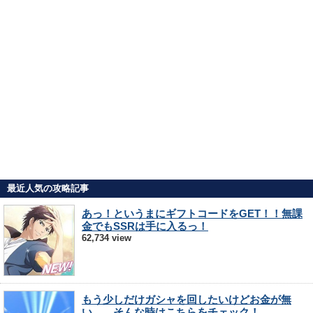
最近人気の攻略記事
あっ！というまにギフトコードをGET！！無課
金でもSSRは手に入るっ！
62,734 view
もう少しだけガシャを回したいけどお金が無
い…。そんな時はこちらをチェック！