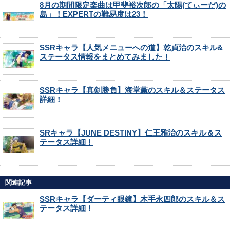
8月の期間限定楽曲は甲斐裕次郎の「太陽(てぃーだ)の
島」！EXPERTの難易度は23！
SSRキャラ【人気メニューへの道】乾貞治のスキル&
ステータス情報をまとめてみました！
SSRキャラ【真剣勝負】海堂薫のスキル＆ステータス
詳細！
SRキャラ【JUNE DESTINY】仁王雅治のスキル＆ス
テータス詳細！
関連記事
SSRキャラ【ダーティ眼鏡】木手永四郎のスキル＆ス
テータス詳細！