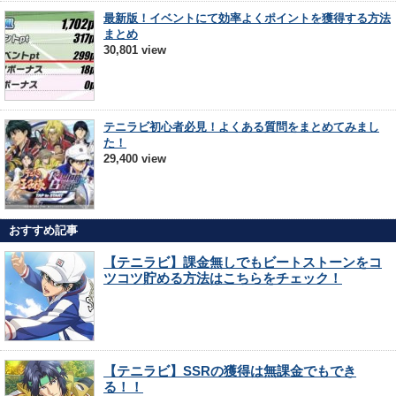
最新版！イベントにて効率よくポイントを獲得する方法
まとめ
30,801 view
テニラビ初心者必見！よくある質問をまとめてみまし
た！
29,400 view
おすすめ記事
【テニラビ】課金無しでもビートストーンをコ
ツコツ貯める方法はこちらをチェック！
【テニラビ】SSRの獲得は無課金でもでき
る！！