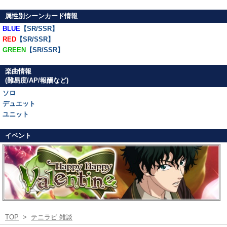
属性別シーンカード情報
BLUE
【SR/SSR】
RED
【SR/SSR】
GREEN
【SR/SSR】
楽曲情報
(難易度/AP/報酬など)
ソロ
デュエット
ユニット
イベント
TOP
>
テニラビ 雑談