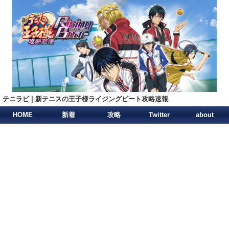
テニラビ | 新テニスの王子様ライジングビート攻略速報
HOME
新着
攻略
Twitter
about