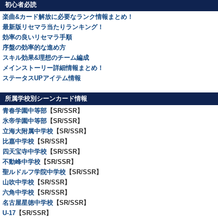
初心者必読
楽曲&カード解放に必要なランク情報まとめ！
最新版リセマラ当たりランキング！
効率の良いリセマラ手順
序盤の効率的な進め方
スキル効果&理想のチーム編成
メインストーリー詳細情報まとめ！
ステータスUPアイテム情報
所属学校別シーンカード情報
青春学園中等部
【SR/SSR】
氷帝学園中等部
【SR/SSR】
立海大附属中学校
【SR/SSR】
比嘉中学校
【SR/SSR】
四天宝寺中学校
【SR/SSR】
不動峰中学校
【SR/SSR】
聖ルドルフ学院中学校
【SR/SSR】
山吹中学校
【SR/SSR】
六角中学校
【SR/SSR】
名古屋星徳中学校
【SR/SSR】
U-17
【SR/SSR】