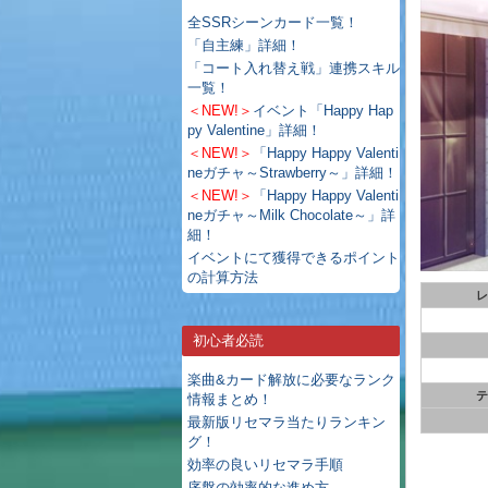
全SSRシーンカード一覧！
「自主練」詳細！
「コート入れ替え戦」連携スキル
一覧！
＜NEW!＞
イベント「Happy Hap
py Valentine」詳細！
＜NEW!＞
「Happy Happy Valenti
neガチャ～Strawberry～」詳細！
＜NEW!＞
「Happy Happy Valenti
neガチャ～Milk Chocolate～」詳
細！
イベントにて獲得できるポイント
の計算方法
レ
初心者必読
楽曲&カード解放に必要なランク
テ
情報まとめ！
最新版リセマラ当たりランキン
グ！
効率の良いリセマラ手順
序盤の効率的な進め方