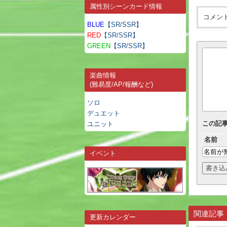
属性別シーンカード情報
コメン
BLUE
【SR/SSR】
RED
【SR/SSR】
GREEN
【SR/SSR】
楽曲情報
(難易度/AP/報酬など)
ソロ
デュエット
この記
ユニット
名前
イベント
関連記事
更新カレンダー