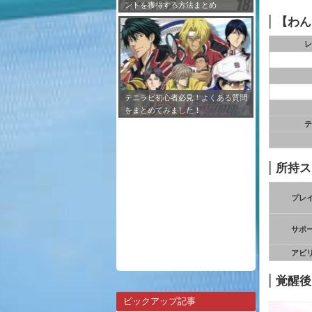
ントを獲得する方法まとめ
【わん
レ
テニラビ初心者必見！よくある質問
をまとめてみました！
テ
所持ス
プレ
サポ
アビ
覚醒後
ピックアップ記事