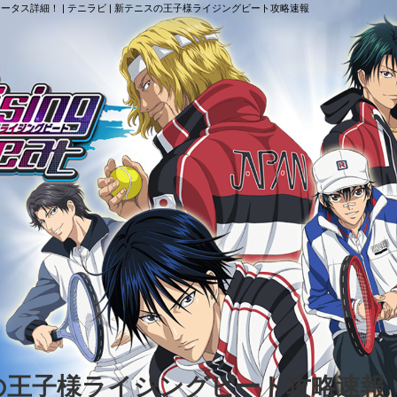
タス詳細！ | テニラビ | 新テニスの王子様ライジングビート攻略速報
スの王子様ライジングビート攻略速報