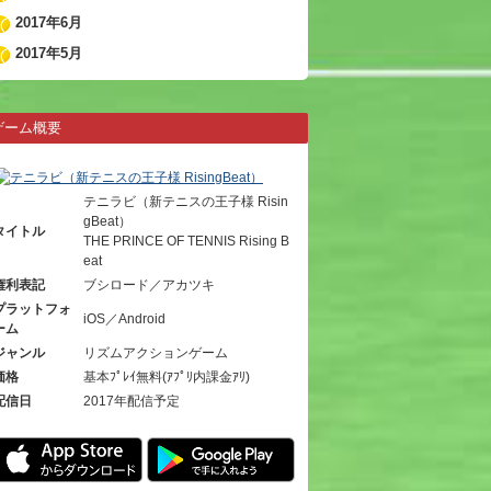
2017年6月
2017年5月
ゲーム概要
テニラビ（新テニスの王子様 Risin
gBeat）
タイトル
THE PRINCE OF TENNIS Rising B
eat
権利表記
ブシロード／アカツキ
プラットフォ
iOS／Android
ーム
ジャンル
リズムアクションゲーム
価格
基本ﾌﾟﾚｲ無料(ｱﾌﾟﾘ内課金ｱﾘ)
配信日
2017年配信予定