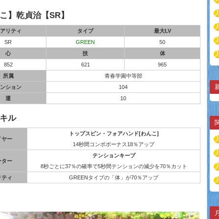
こ】乾貞治【SR】
アリティ
タイプ
最大LV
SR
GREEN
50
心
技
体
852
621
965
所属
青春学園中等部
ンション
104
運
10
キル
トップスピン・フォアハンド[わんこ]
イヤー
14秒間コンボボーナス18％アップ
テンションキープ
ーター
8秒ごとに37％の確率で5秒間テンションの減少を70％カット
リティ
GREENタイプの「体」が70％アップ