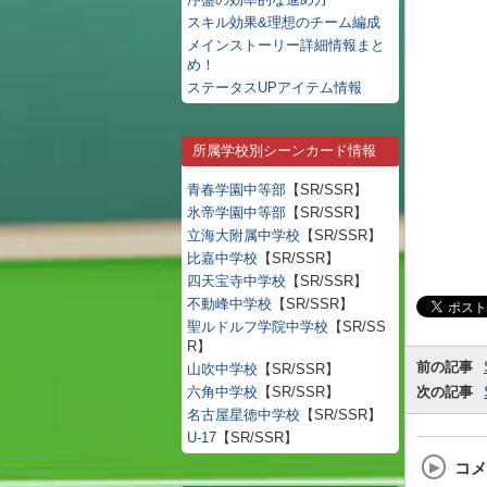
スキル効果&理想のチーム編成
メインストーリー詳細情報まと
め！
ステータスUPアイテム情報
所属学校別シーンカード情報
青春学園中等部
【SR/SSR】
氷帝学園中等部
【SR/SSR】
立海大附属中学校
【SR/SSR】
比嘉中学校
【SR/SSR】
四天宝寺中学校
【SR/SSR】
不動峰中学校
【SR/SSR】
聖ルドルフ学院中学校
【SR/SS
R】
前の記事
山吹中学校
【SR/SSR】
六角中学校
【SR/SSR】
次の記事
名古屋星徳中学校
【SR/SSR】
U-17
【SR/SSR】
コメ