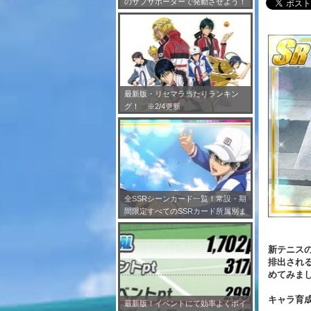
のサブサポーターで発動させよう！
※7/24更新
最新版・リセマラ当たりランキン
グ！ ※2/4更新
全SSRシーンカード一覧！常設・期
間限定すべてのSSRカード所属別ま
とめ！※2/4更新
新テニスの
排出される
めてみま
キャラ育
最新版！イベントにて効率よくポイ