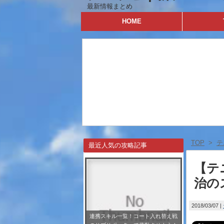
最新情報まとめ
HOME
TOP
>
テ
最近人気の攻略記事
【テ
治の
2018/03/07
連携スキル一覧！コート入れ替え戦