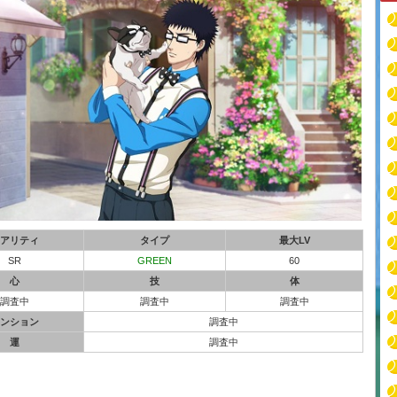
アリティ
タイプ
最大LV
SR
GREEN
60
心
技
体
調査中
調査中
調査中
ンション
調査中
運
調査中