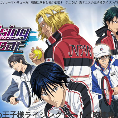
リョーマやリョーガ、報酬に幸村と柳が登場！ | テニラビ | 新テニスの王子様ライジン
スの王子様ライジングビート攻略速報