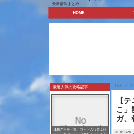
最新情報まとめ
HOME
TOP
>
テ
最近人気の攻略記事
【テ
こ」
ガ、
連携スキル一覧！コート入れ替え戦
2018/02/28