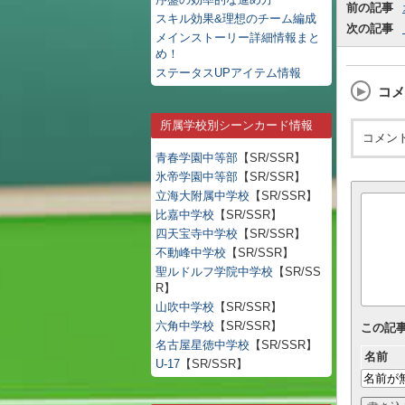
前の記事
スキル効果&理想のチーム編成
次の記事
メインストーリー詳細情報まと
め！
ステータスUPアイテム情報
コメ
所属学校別シーンカード情報
コメン
青春学園中等部
【SR/SSR】
氷帝学園中等部
【SR/SSR】
立海大附属中学校
【SR/SSR】
比嘉中学校
【SR/SSR】
四天宝寺中学校
【SR/SSR】
不動峰中学校
【SR/SSR】
聖ルドルフ学院中学校
【SR/SS
R】
山吹中学校
【SR/SSR】
六角中学校
【SR/SSR】
この記
名古屋星徳中学校
【SR/SSR】
名前
U-17
【SR/SSR】