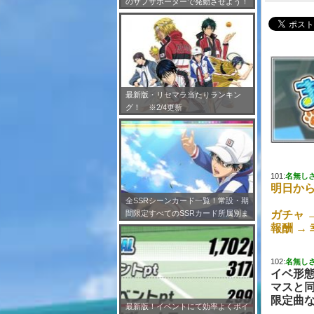
のサブサポーターで発動させよう！
※7/24更新
最新版・リセマラ当たりランキン
グ！ ※2/4更新
101:
名無し
明日か
全SSRシーンカード一覧！常設・期
間限定すべてのSSRカード所属別ま
ガチャ 
とめ！※2/4更新
報酬 →
102:
名無し
イベ形
マスと
限定曲
最新版！イベントにて効率よくポイ