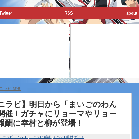
Twitter
RSS
about
ニラビ 雑談
ニラビ】明日から「まいごのわん
開催！ガチャにリョーマやリョー
報酬に幸村と柳が登場！
テニラビ イベント
テニラビ 雑談
イベント報酬
ガチャ