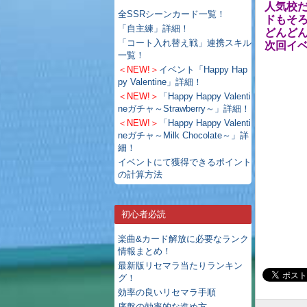
人気校
全SSRシーンカード一覧！
ドもそ
「自主練」詳細！
どんど
「コート入れ替え戦」連携スキル
次回イ
一覧！
＜NEW!＞
イベント「Happy Hap
py Valentine」詳細！
＜NEW!＞
「Happy Happy Valenti
neガチャ～Strawberry～」詳細！
＜NEW!＞
「Happy Happy Valenti
neガチャ～Milk Chocolate～」詳
細！
イベントにて獲得できるポイント
の計算方法
初心者必読
楽曲&カード解放に必要なランク
情報まとめ！
最新版リセマラ当たりランキン
グ！
効率の良いリセマラ手順
序盤の効率的な進め方