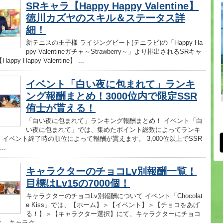
SRキャラ【Happy Happy Valentine】
徳川カズヤのスキル＆ステータス詳
細！
新テニスの王子様 ライジングビート(テニラビ)の「Happy Ha
ppy Valentineガチャ～Strawberry～」より排出されるSRキャ
py Happy Valentine】 ...
イベント「白い夜に包まれて」ランキ
ング報酬まとめ！3000位内で限定SSR
侑士が貰える！
「白い夜に包まれて」ランキング報酬まとめ！ イベント「白
い夜に包まれて」では、集めたポイント総数によってランキ
イベント終了時の順位によって報酬が貰えます。 3,000位以上でSSR
..
キャラクターのチョコLv別報酬一覧！
目標はLv15の7000個！
キャラクターのチョコLv別報酬について イベント「Chocolat
e Kiss」では、【ホーム】＞【イベント】＞【チョコをあげ
る！】＞【キャラクター選択】にて、キャラクターにチョコ
、キャラク ...