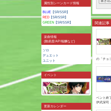
属性別シーンカード情報
BLUE
【SR/SSR】
RED
【SR/SSR】
GREEN
【SR/SSR】
関連記事
楽曲情報
(難易度/AP/報酬など)
ソロ
デュエット
の「チョコL
ユニット
イベント
ベント終了
伊武深司 ..
更新カレンダー