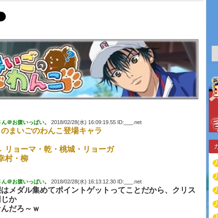
さん＠お腹いっぱい。
2018/02/28(水) 16:09:19.55 ID:___.net
らのまいごのわんこ登場キャラ
→ リョーマ・乾・桃城・リョーガ
 幸村・柳
さん＠お腹いっぱい。
2018/02/28(水) 16:13:12.30 ID:___.net
態はメダル集めてポイントゲットってことだから、クリス
同じか
なんだろ～ｗ