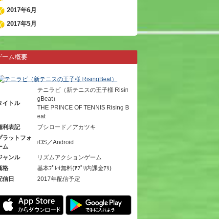
2017年6月
2017年5月
ゲーム概要
テニラビ（新テニスの王子様 Risin
gBeat）
タイトル
THE PRINCE OF TENNIS Rising B
eat
権利表記
ブシロード／アカツキ
プラットフォ
iOS／Android
ーム
ジャンル
リズムアクションゲーム
価格
基本ﾌﾟﾚｲ無料(ｱﾌﾟﾘ内課金ｱﾘ)
配信日
2017年配信予定