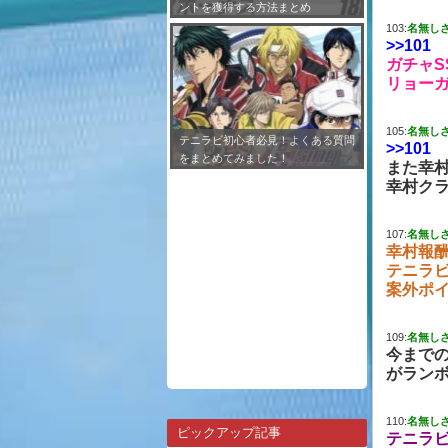
ントを獲得する方法まとめ
103:
名無し
>>101
ガチャS
リョーガ
105:
名無し
テニラビ初心者必見！よくある質問
>>101
をまとめてみました！
また幸
幸村ク
107:
名無し
幸村報
テニラ
案外ポ
109:
名無し
今まで
がラン
110:
名無し
ピックアップ記事
テニラ