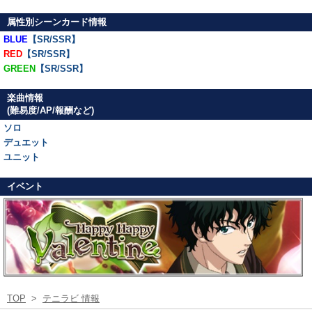
属性別シーンカード情報
BLUE
【SR/SSR】
RED
【SR/SSR】
GREEN
【SR/SSR】
楽曲情報
(難易度/AP/報酬など)
ソロ
デュエット
ユニット
イベント
TOP
>
テニラビ 情報