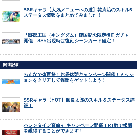
SSRキャラ【人気メニューへの道】乾貞治のスキル&
ステータス情報をまとめてみました！
「跡部王国（キングダム）建国記念限定復刻ガチャ」
開催！SSR出現時は復刻シーンカード確定！
関連記事
みんなで体育祭！お昼休憩キャンペーン開催！ミッシ
ョンをクリアして報酬をゲットしよう！
SSRキャラ【HOT】鳳長太郎のスキル＆ステータス詳
細！
バレンタイン直前RTキャンペーン開催！RT数で報酬
を獲得することができます！