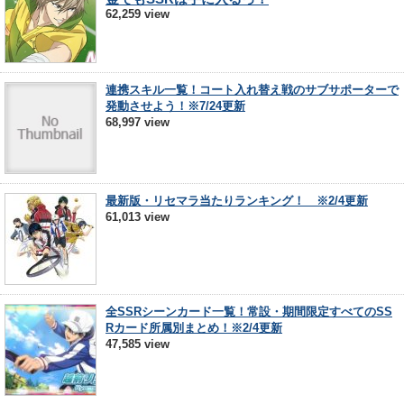
62,259 view
連携スキル一覧！コート入れ替え戦のサブサポーターで
発動させよう！※7/24更新
68,997 view
最新版・リセマラ当たりランキング！ ※2/4更新
61,013 view
全SSRシーンカード一覧！常設・期間限定すべてのSS
Rカード所属別まとめ！※2/4更新
47,585 view