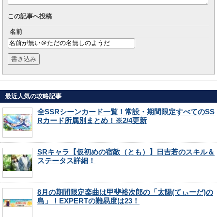
この記事へ投稿
名前
最近人気の攻略記事
全SSRシーンカード一覧！常設・期間限定すべてのSS
Rカード所属別まとめ！※2/4更新
SRキャラ【仮初めの宿敵（とも）】日吉若のスキル＆
ステータス詳細！
8月の期間限定楽曲は甲斐裕次郎の「太陽(てぃーだ)の
島」！EXPERTの難易度は23！