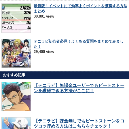
最新版！イベントにて効率よくポイントを獲得する方法
まとめ
30,801 view
テニラビ初心者必見！よくある質問をまとめてみまし
た！
29,400 view
おすすめ記事
【テニラビ】無課金ユーザーでもビートストー
ンを獲得できる方法がここに！
【テニラビ】課金無しでもビートストーンをコ
ツコツ貯める方法はこちらをチェック！