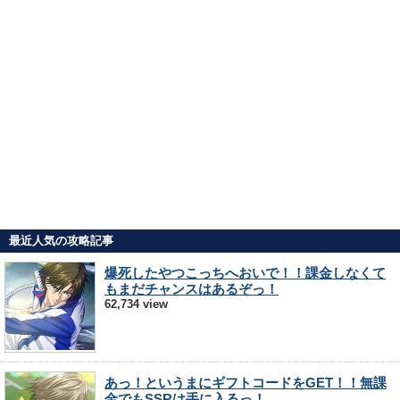
最近人気の攻略記事
爆死したやつこっちへおいで！！課金しなくて
もまだチャンスはあるぞっ！
62,734 view
あっ！というまにギフトコードをGET！！無課
金でもSSRは手に入るっ！