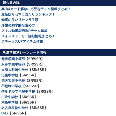
初心者必読
楽曲&カード解放に必要なランク情報まとめ！
最新版リセマラ当たりランキング！
効率の良いリセマラ手順
序盤の効率的な進め方
スキル効果&理想のチーム編成
メインストーリー詳細情報まとめ！
ステータスUPアイテム情報
所属学校別シーンカード情報
青春学園中等部
【SR/SSR】
氷帝学園中等部
【SR/SSR】
立海大附属中学校
【SR/SSR】
比嘉中学校
【SR/SSR】
四天宝寺中学校
【SR/SSR】
不動峰中学校
【SR/SSR】
聖ルドルフ学院中学校
【SR/SSR】
山吹中学校
【SR/SSR】
六角中学校
【SR/SSR】
名古屋星徳中学校
【SR/SSR】
U-17
【SR/SSR】