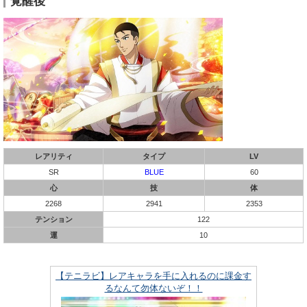
覚醒後
レアリティ
タイプ
LV
SR
BLUE
60
心
技
体
2268
2941
2353
テンション
122
運
10
【テニラビ】レアキャラを手に入れるのに課金す
るなんて勿体ないぞ！！