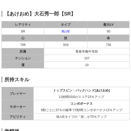
【あけおめ】大石秀一郎【SR】
レアリティ
タイプ
最大LV
SR
BLUE
50
心
技
体
708
919
736
所属
青春学園中等部
テンション
107
運
10
所持スキル
トップスピン・バックハンド[あけおめ]
プレイヤー
11秒間SSSのスコア23％アップ
コンボボーナス
サポーター
8秒ごとに37％の確率で5秒間コンボボーナス13％アップ
アビリティ
BLUEタイプの「技」が70％アップ