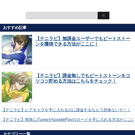
おすすめ記事
【テニラビ】無課金ユーザーでもビートストー
ンを獲得できる方法がここに！
【テニラビ】課金無しでもビートストーンをコ
ツコツ貯める方法はこちらをチェック！
【テニラビ】レアキャラを手に入れるのに課金するなんて勿体ないぞ！！
【テニラビ】簡単にiTunesやGooglePlayのカードを手に入れる方法がここ
カテゴリー一覧