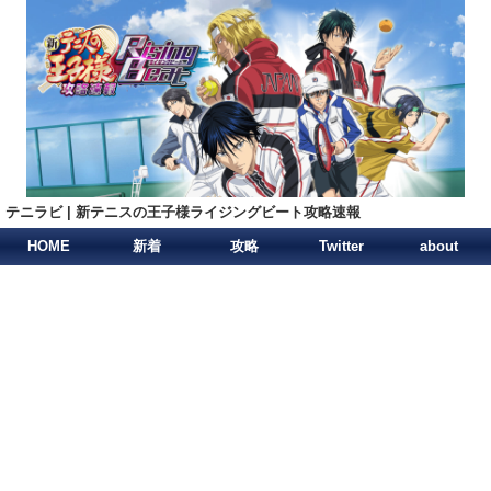
テニラビ | 新テニスの王子様ライジングビート攻略速報
HOME
新着
攻略
Twitter
about