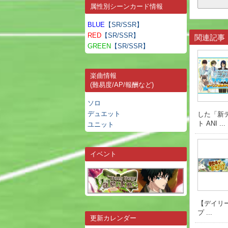
属性別シーンカード情報
BLUE
【SR/SSR】
RED
【SR/SSR】
関連記事
GREEN
【SR/SSR】
楽曲情報
(難易度/AP/報酬など)
ソロ
デュエット
した「新
ト ANI ...
ユニット
イベント
【デイリー
プ ...
更新カレンダー