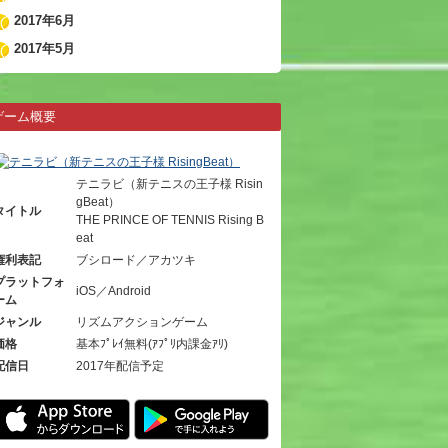
2017年6月
2017年5月
ゲーム概要
テニラビ（新テニスの王子様 Risin
gBeat）
タイトル
THE PRINCE OF TENNIS Rising B
eat
権利表記
ブシロード／アカツキ
プラットフォ
iOS／Android
ーム
ジャンル
リズムアクションゲーム
価格
基本ﾌﾟﾚｲ無料(ｱﾌﾟﾘ内課金ｱﾘ)
配信日
2017年配信予定