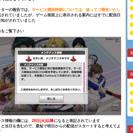
ッターの報告では、
サービス開始時期については、追ってご報告いたし
載されていましたが、ゲーム画面上に表示される案内にはすでに配信日
告知がされていました
像をご覧下さい
ンス情報の欄には、
28日(火)以降
になると表記されています
うと当日を含むので、最短で明日からの配信がスタートすると考えてよ
す