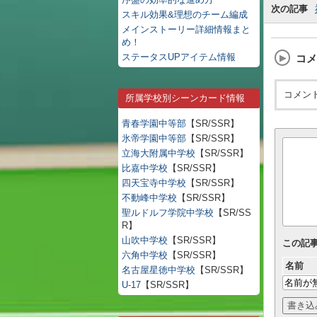
次の記事
スキル効果&理想のチーム編成
メインストーリー詳細情報まと
め！
ステータスUPアイテム情報
コメ
コメン
所属学校別シーンカード情報
青春学園中等部
【SR/SSR】
氷帝学園中等部
【SR/SSR】
立海大附属中学校
【SR/SSR】
比嘉中学校
【SR/SSR】
四天宝寺中学校
【SR/SSR】
不動峰中学校
【SR/SSR】
聖ルドルフ学院中学校
【SR/SS
R】
山吹中学校
【SR/SSR】
この記
六角中学校
【SR/SSR】
名前
名古屋星徳中学校
【SR/SSR】
U-17
【SR/SSR】