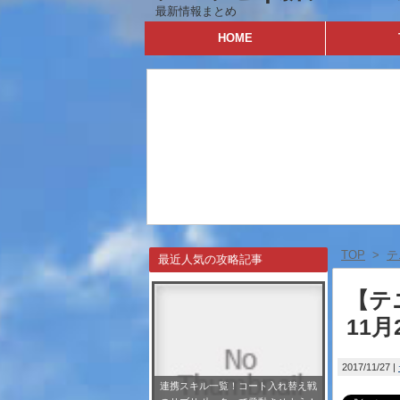
最新情報まとめ
HOME
TOP
>
テ
最近人気の攻略記事
【テ
11
2017/11/27
連携スキル一覧！コート入れ替え戦