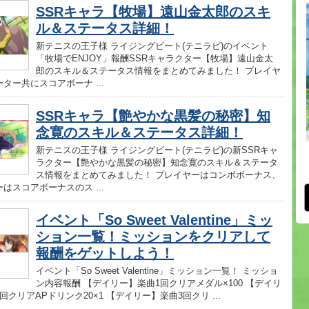
SSRキャラ【牧場】遠山金太郎のスキ
ル＆ステータス詳細！
新テニスの王子様 ライジングビート(テニラビ)のイベント
「牧場でENJOY」報酬SSRキャラクター【牧場】遠山金太
郎のスキル＆ステータス情報をまとめてみました！ プレイヤ
ター共にスコアボーナ ...
SSRキャラ【艶やかな黒髪の秘密】知
念寛のスキル＆ステータス詳細！
新テニスの王子様 ライジングビート(テニラビ)の新SSRキャ
ラクター【艶やかな黒髪の秘密】知念寛のスキル＆ステータ
ス情報をまとめてみました！ プレイヤーはコンボボーナス、
はスコアボーナスのス ...
イベント「So Sweet Valentine」ミッ
ション一覧！ミッションをクリアして
報酬をゲットしよう！
イベント「So Sweet Valentine」ミッション一覧！ ミッショ
ン内容報酬 【デイリー】楽曲1回クリアメダル×100 【デイリ
回クリアAPドリンク20×1 【デイリー】楽曲3回クリ ...