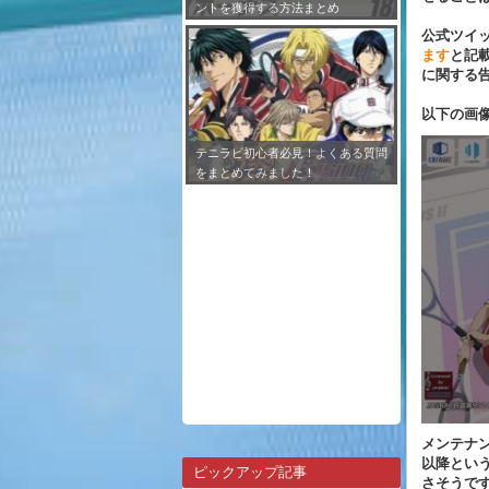
ントを獲得する方法まとめ
公式ツイ
ます
と記
に関する
以下の画
テニラビ初心者必見！よくある質問
をまとめてみました！
メンテナ
以降とい
ピックアップ記事
さそうで