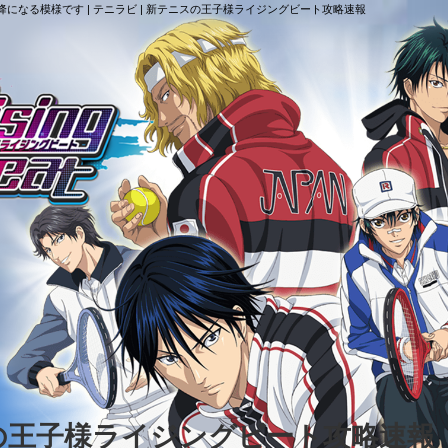
降になる模様です | テニラビ | 新テニスの王子様ライジングビート攻略速報
スの王子様ライジングビート攻略速報