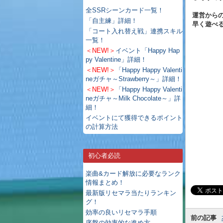
全SSRシーンカード一覧！
運営から
「自主練」詳細！
早く遊べ
「コート入れ替え戦」連携スキル
一覧！
＜NEW!＞
イベント「Happy Hap
py Valentine」詳細！
＜NEW!＞
「Happy Happy Valenti
neガチャ～Strawberry～」詳細！
＜NEW!＞
「Happy Happy Valenti
neガチャ～Milk Chocolate～」詳
細！
イベントにて獲得できるポイント
の計算方法
初心者必読
楽曲&カード解放に必要なランク
情報まとめ！
最新版リセマラ当たりランキン
グ！
効率の良いリセマラ手順
前の記事
序盤の効率的な進め方