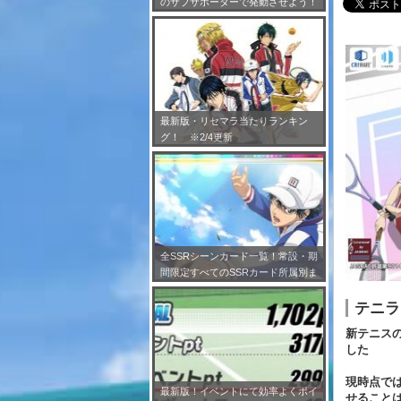
のサブサポーターで発動させよう！
※7/24更新
最新版・リセマラ当たりランキン
グ！ ※2/4更新
全SSRシーンカード一覧！常設・期
間限定すべてのSSRカード所属別ま
とめ！※2/4更新
テニラ
新テニス
した
現時点で
最新版！イベントにて効率よくポイ
せること