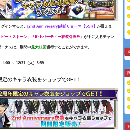
ログインすると、
[2nd Anniversary]越前リョーマ【SSR】
が貰えま
「ビートストーン」「船上パーティー衣装引換券」
が手に入るチャン
ボーナスは、期間中
最大11回
獲得することができます。
）4:00 ～ 12/31（火）3:59
限定のキャラ衣装をショップでGET！