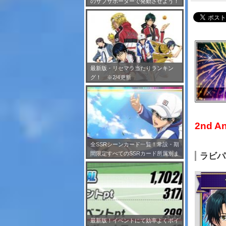
のサブサポーターで発動させよう！
※7/24更新
最新版・リセマラ当たりランキン
グ！ ※2/4更新
2nd 
全SSRシーンカード一覧！常設・期
間限定すべてのSSRカード所属別ま
ラビパ
とめ！※2/4更新
最新版！イベントにて効率よくポイ