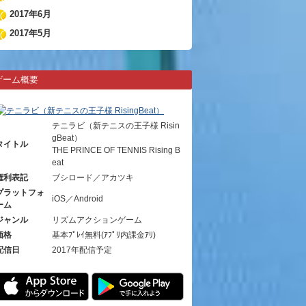
2017年6月
2017年5月
ゲーム概要
テニラビ（新テニスの王子様 Risin
gBeat）
タイトル
THE PRINCE OF TENNIS Rising B
eat
権利表記
ブシロード／アカツキ
プラットフォ
iOS／Android
ーム
ジャンル
リズムアクションゲーム
価格
基本ﾌﾟﾚｲ無料(ｱﾌﾟﾘ内課金ｱﾘ)
配信日
2017年配信予定