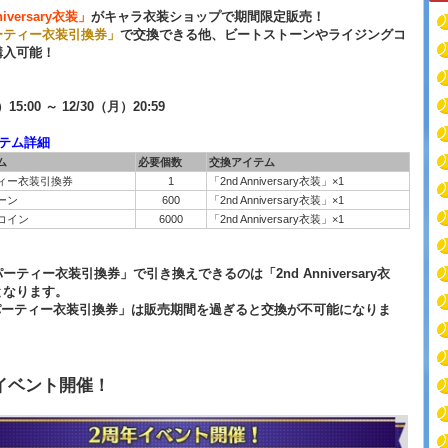
niversary衣装」
がキャラ衣装ショップで期間限定販売！
ーティー衣装引換券」
で交換できる他、ビートストーンやライジングコ
購入可能！
）15:00 ～ 12/30（月）20:59
イテム詳細
ム
必要個数
交換アイテム
ィー衣装引換券
1
「2nd Anniversary衣装」×1
ーン
600
「2nd Anniversary衣装」×1
コイン
6000
「2nd Anniversary衣装」×1
ーティー衣装引換券」で引き換えできるのは「2nd Anniversary衣
となります。
パーティー衣装引換券」は販売期間を過ぎると交換が不可能になりま
イベント開催！