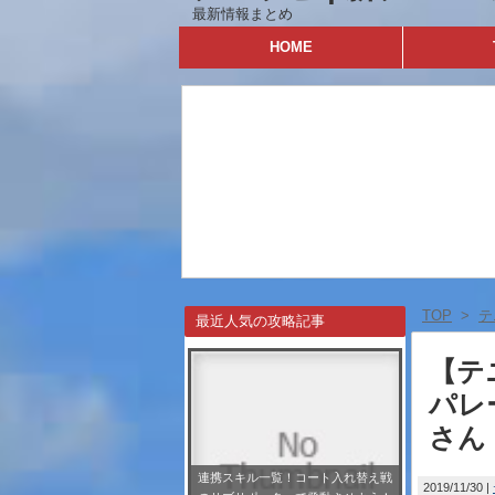
最新情報まとめ
HOME
TOP
>
テ
最近人気の攻略記事
【テニ
パレ
さん
連携スキル一覧！コート入れ替え戦
2019/11/30