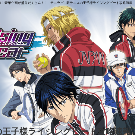
2019開催！豪華企画が盛りだくさん！！ | テニラビ | 新テニスの王子様ライジングビート攻略速報
スの王子様ライジングビート攻略速報