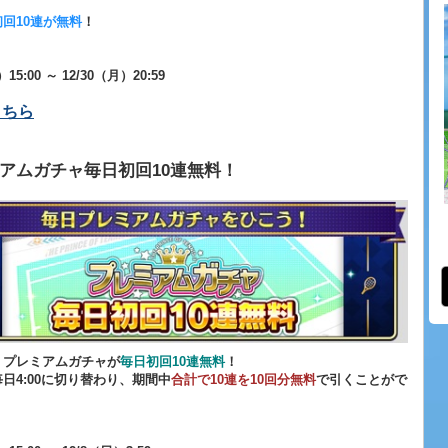
！
初回10連が無料
！
）15:00 ～ 12/30（月）20:59
こちら
アムガチャ毎日初回10連無料！
、プレミアムガチャが
毎日初回10連無料
！
日4:00に切り替わり、期間中
合計で10連を10回分無料
で引くことがで