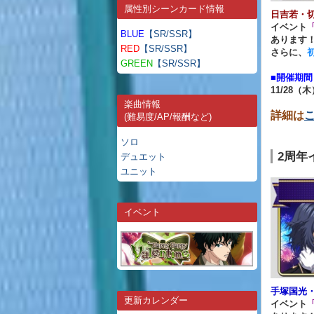
属性別シーンカード情報
日吉若・
イベント
「
BLUE
【SR/SSR】
あります
RED
【SR/SSR】
さらに、
GREEN
【SR/SSR】
■開催期間
11/28（木
楽曲情報
詳細は
(難易度/AP/報酬など)
ソロ
2周年
デュエット
ユニット
イベント
手塚国光
更新カレンダー
イベント
「