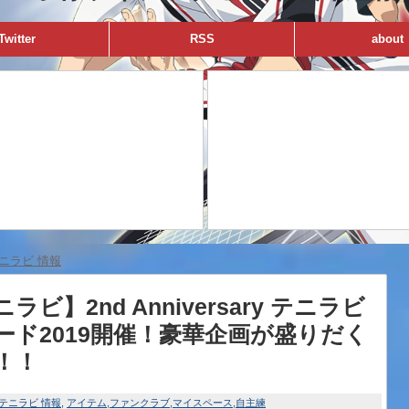
Twitter
RSS
about
ニラビ 情報
ラビ】2nd Anniversary テニラビ
ード2019開催！豪華企画が盛りだく
！！
テニラビ 情報
アイテム
ファンクラブ
マイスペース
自主練