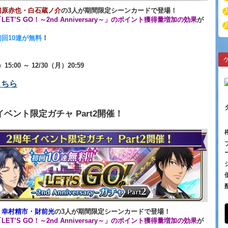
切原赤也・白石蔵ノ介
の3人が期間限定シーンカードで登場！
LET’S GO！～2nd Anniversary～」のポイント獲得量増加の効果
が
！
初回10連が無料
！
）15:00 ～ 12/30（月）20:59
こちら
イベント限定ガチャ Part2開催！
・幸村精市・財前光
の3人が期間限定シーンカードで登場！
LET’S GO！～2nd Anniversary～」のポイント獲得量増加の効果
が