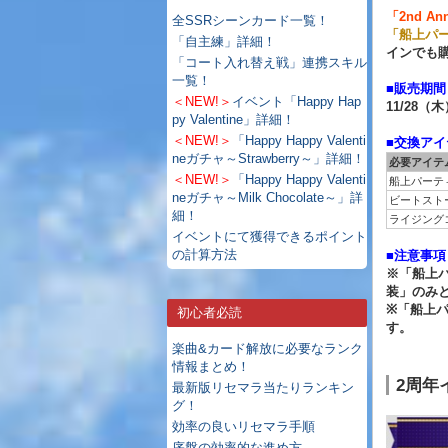
「2nd An
全SSRシーンカード一覧！
「船上パ
「自主練」詳細！
インでも
「コート入れ替え戦」連携スキル
一覧！
■販売期間
＜NEW!＞
イベント「Happy Hap
11/28（木
py Valentine」詳細！
＜NEW!＞
「Happy Happy Valenti
■交換ア
neガチャ～Strawberry～」詳細！
必要アイテ
＜NEW!＞
「Happy Happy Valenti
船上パーテ
neガチャ～Milk Chocolate～」詳
ビートスト
細！
ライジング
イベントにて獲得できるポイント
の計算方法
■注意事項
※「船上パ
装」のみ
※「船上
初心者必読
す。
楽曲&カード解放に必要なランク
情報まとめ！
2周年
最新版リセマラ当たりランキン
グ！
効率の良いリセマラ手順
序盤の効率的な進め方