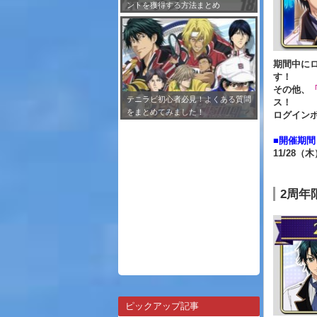
ントを獲得する方法まとめ
期間中に
す！
その他、
テニラビ初心者必見！よくある質問
ス！
をまとめてみました！
ログイン
■開催期間
11/28（木
2周年
ピックアップ記事