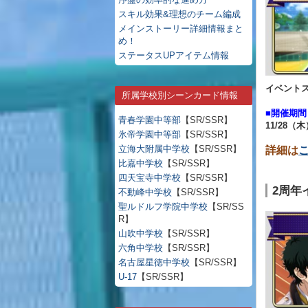
スキル効果&理想のチーム編成
メインストーリー詳細情報まと
め！
ステータスUPアイテム情報
イベント
所属学校別シーンカード情報
■開催期間
青春学園中等部
【SR/SSR】
11/28（木
氷帝学園中等部
【SR/SSR】
立海大附属中学校
【SR/SSR】
詳細は
比嘉中学校
【SR/SSR】
四天宝寺中学校
【SR/SSR】
2周年
不動峰中学校
【SR/SSR】
聖ルドルフ学院中学校
【SR/SS
R】
山吹中学校
【SR/SSR】
六角中学校
【SR/SSR】
名古屋星徳中学校
【SR/SSR】
U-17
【SR/SSR】