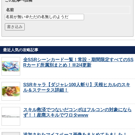
この記事へ投稿
名前
最近人気の攻略記事
全SSRシーンカード一覧！常設・期間限定すべてのSS
Rカード所属別まとめ！※2/4更新
SSRキャラ【ダジャレ100人斬り】天根ヒカルのスキ
ル＆ステータス詳細！
スキル救済でつないだコンボはフルコンの対象になら
ず！！産廃スキルでワロタwww
追加されたマイスペース画像をまとめてみました！