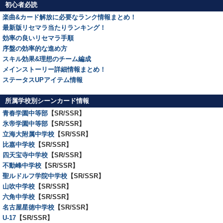
初心者必読
楽曲&カード解放に必要なランク情報まとめ！
最新版リセマラ当たりランキング！
効率の良いリセマラ手順
序盤の効率的な進め方
スキル効果&理想のチーム編成
メインストーリー詳細情報まとめ！
ステータスUPアイテム情報
所属学校別シーンカード情報
青春学園中等部
【SR/SSR】
氷帝学園中等部
【SR/SSR】
立海大附属中学校
【SR/SSR】
比嘉中学校
【SR/SSR】
四天宝寺中学校
【SR/SSR】
不動峰中学校
【SR/SSR】
聖ルドルフ学院中学校
【SR/SSR】
山吹中学校
【SR/SSR】
六角中学校
【SR/SSR】
名古屋星徳中学校
【SR/SSR】
U-17
【SR/SSR】