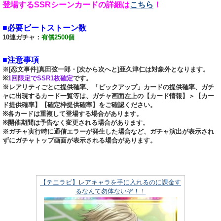
登場するSSRシーンカードの詳細は
こちら
！
■必要ビートストーン数
10連ガチャ：
有償2500個
■注意事項
※[恋文事件]真田弦一郎・[次から次へと]亜久津仁は対象外となります。
※
1回限定でSSR1枚確定
です。
※レアリティごとに提供確率、「ピックアップ」カードの提供確率、ガチ
ャに出現するカード一覧等は、ガチャ画面左上の【カード情報】＞【カー
ド提供確率】【確定枠提供確率】をご確認ください。
※各カードは重複して登場する場合があります。
※開催期間は予告なく変更される場合があります。
※ガチャ実行時に通信エラーが発生した場合など、ガチャ演出が表示され
ずにガチャトップ画面が表示される場合があります。
【テニラビ】レアキャラを手に入れるのに課金す
るなんて勿体ないぞ！！