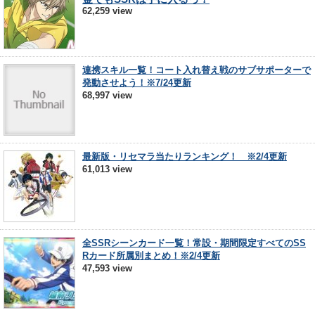
62,259 view
連携スキル一覧！コート入れ替え戦のサブサポーターで
発動させよう！※7/24更新
68,997 view
最新版・リセマラ当たりランキング！ ※2/4更新
61,013 view
全SSRシーンカード一覧！常設・期間限定すべてのSS
Rカード所属別まとめ！※2/4更新
47,593 view