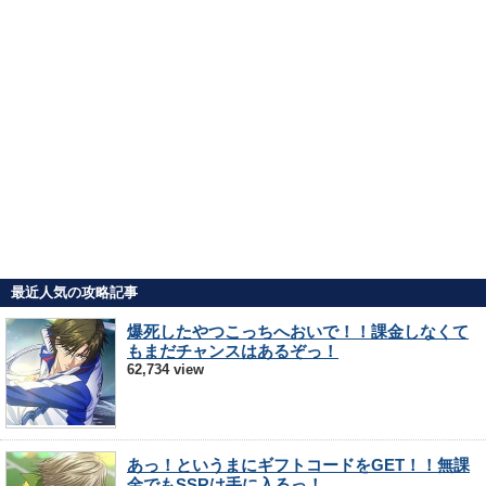
最近人気の攻略記事
爆死したやつこっちへおいで！！課金しなくて
もまだチャンスはあるぞっ！
62,734 view
あっ！というまにギフトコードをGET！！無課
金でもSSRは手に入るっ！