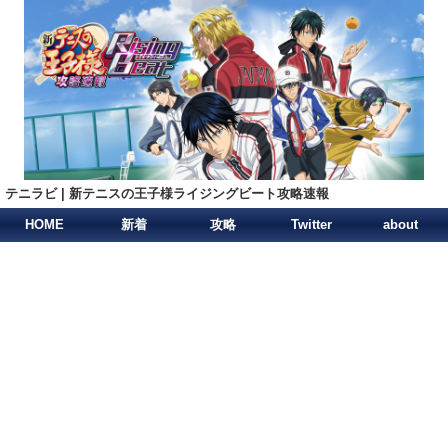
テニラビ | 新テニスの王子様ライジングビート攻略速報
HOME
新着
攻略
Twitter
about