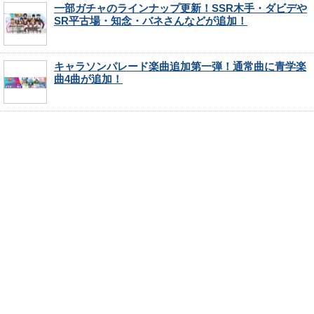
一部ガチャのラインナップ更新！SSR木手・ダビデや
SR平古場・知念・バネさんなどが追加！
キャラソンパレード楽曲追加第一弾！通常曲に青学楽
曲4曲が追加！