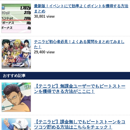
最新版！イベントにて効率よくポイントを獲得する方法
まとめ
30,801 view
テニラビ初心者必見！よくある質問をまとめてみまし
た！
29,400 view
おすすめ記事
【テニラビ】無課金ユーザーでもビートストー
ンを獲得できる方法がここに！
【テニラビ】課金無しでもビートストーンをコ
ツコツ貯める方法はこちらをチェック！