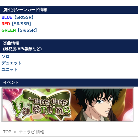
属性別シーンカード情報
BLUE
【SR/SSR】
RED
【SR/SSR】
GREEN
【SR/SSR】
楽曲情報
(難易度/AP/報酬など)
ソロ
デュエット
ユニット
イベント
TOP
>
テニラビ 情報