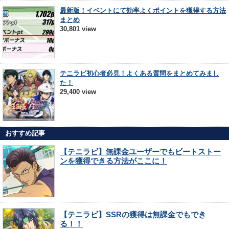
最新版！イベントにて効率よくポイントを獲得する方法
まとめ
30,801 view
テニラビ初心者必見！よくある質問をまとめてみまし
た！
29,400 view
おすすめ記事
【テニラビ】無課金ユーザーでもビートストー
ンを獲得できる方法がここに！
【テニラビ】SSRの獲得は無課金でもでき
る！！