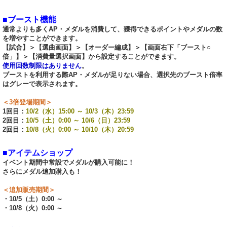
■ブースト機能
通常よりも多くAP・メダルを消費して、獲得できるポイントやメダルの数
を増やすことができます。
【試合】＞【選曲画面】＞【オーダー編成】＞【画面右下「ブースト○
倍」】＞【消費量選択画面】から設定することができます。
使用回数制限はありません
。
ブーストを利用する際AP・メダルが足りない場合、選択先のブースト倍率
はグレーで表示されます。
＜3倍登場期間＞
1回目：
10/2（水）15:00 ～ 10/3（木）23:59
2回目：
10/5（土）0:00 ～ 10/6（日）23:59
2回目：
10/8（火）0:00 ～ 10/10（木）20:59
■アイテムショップ
イベント期間中常設でメダルが購入可能に！
さらにメダル追加購入も！
＜追加販売期間＞
・10/5（土）0:00 ～
・10/8（火）0:00 ～