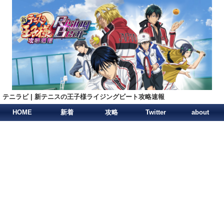
テニラビ | 新テニスの王子様ライジングビート攻略速報
HOME
新着
攻略
Twitter
about