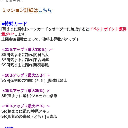
ミッション詳細は
こちら
■特効カード
[気ままに踊れ]シーンカードをオーダーに編成すると
イベントポイント獲得
量がUP
します！
上限突破回数によって、獲得上昇数がアップ！
＜35％アップ（最大110％）＞
SSR[気ままに踊れ]向日岳人
SSR[気ままに踊れ]平古場凛
SSR[気ままに踊れ]黒羽春風
＜20％アップ（最大55％）＞
SSR[仮初めの宿敵（とも）]柳生比呂士
＜15％アップ（最大35％）＞
SR[気ままに踊れ]ジャッカル桑原
＜10％アップ（最大25％）＞
SR[気ままに踊れ]神尾アキラ
SR[仮初めの宿敵（とも）]日吉若