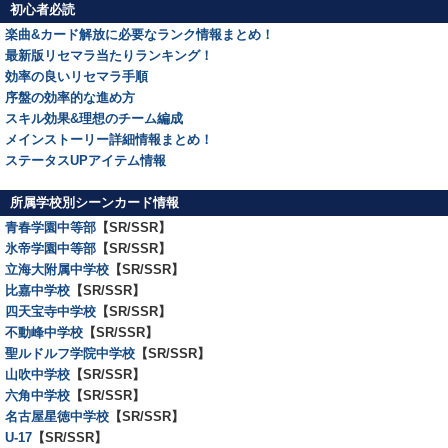
初心者必読
楽曲&カード解放に必要なランク情報まとめ！
最新版リセマラ当たりランキング！
効率の良いリセマラ手順
序盤の効率的な進め方
スキル効果&理想のチーム編成
メインストーリー詳細情報まとめ！
ステータスUPアイテム情報
所属学校別シーンカード情報
青春学園中等部
【SR/SSR】
氷帝学園中等部
【SR/SSR】
立海大附属中学校
【SR/SSR】
比嘉中学校
【SR/SSR】
四天宝寺中学校
【SR/SSR】
不動峰中学校
【SR/SSR】
聖ルドルフ学院中学校
【SR/SSR】
山吹中学校
【SR/SSR】
六角中学校
【SR/SSR】
名古屋星徳中学校
【SR/SSR】
U-17
【SR/SSR】