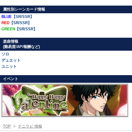
属性別シーンカード情報
BLUE
【SR/SSR】
RED
【SR/SSR】
GREEN
【SR/SSR】
楽曲情報
(難易度/AP/報酬など)
ソロ
デュエット
ユニット
イベント
TOP
>
テニラビ 情報