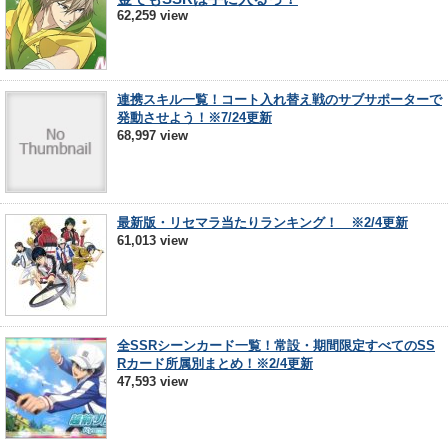
62,259 view
連携スキル一覧！コート入れ替え戦のサブサポーターで
発動させよう！※7/24更新
68,997 view
最新版・リセマラ当たりランキング！ ※2/4更新
61,013 view
全SSRシーンカード一覧！常設・期間限定すべてのSS
Rカード所属別まとめ！※2/4更新
47,593 view