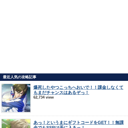
最近人気の攻略記事
爆死したやつこっちへおいで！！課金しなくて
もまだチャンスはあるぞっ！
62,734 view
あっ！というまにギフトコードをGET！！無課
金でもSSRは手に入るっ！