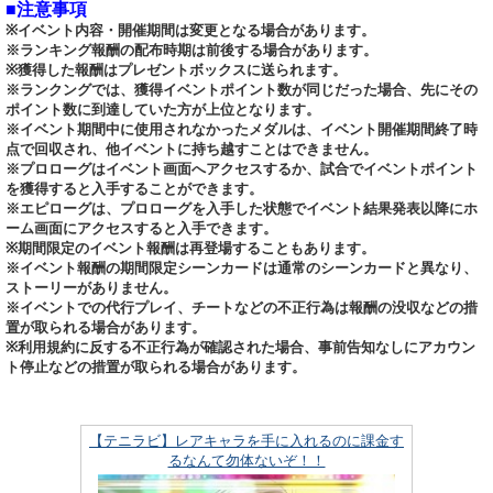
■注意事項
※イベント内容・開催期間は変更となる場合があります。
※ランキング報酬の配布時期は前後する場合があります。
※獲得した報酬はプレゼントボックスに送られます。
※ランクングでは、獲得イベントポイント数が同じだった場合、先にその
ポイント数に到達していた方が上位となります。
※イベント期間中に使用されなかったメダルは、イベント開催期間終了時
点で回収され、他イベントに持ち越すことはできません。
※プロローグはイベント画面へアクセスするか、試合でイベントポイント
を獲得すると入手することができます。
※エピローグは、プロローグを入手した状態でイベント結果発表以降にホ
ーム画面にアクセスすると入手できます。
※期間限定のイベント報酬は再登場することもあります。
※イベント報酬の期間限定シーンカードは通常のシーンカードと異なり、
ストーリーがありません。
※イベントでの代行プレイ、チートなどの不正行為は報酬の没収などの措
置が取られる場合があります。
※利用規約に反する不正行為が確認された場合、事前告知なしにアカウン
ト停止などの措置が取られる場合があります。
【テニラビ】レアキャラを手に入れるのに課金す
るなんて勿体ないぞ！！