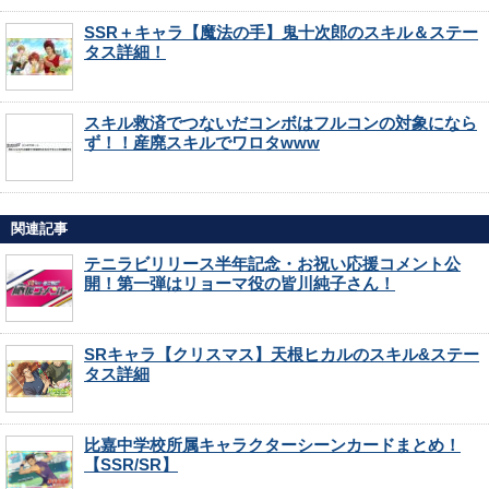
SSR＋キャラ【魔法の手】鬼十次郎のスキル＆ステー
タス詳細！
スキル救済でつないだコンボはフルコンの対象になら
ず！！産廃スキルでワロタwww
関連記事
テニラビリリース半年記念・お祝い応援コメント公
開！第一弾はリョーマ役の皆川純子さん！
SRキャラ【クリスマス】天根ヒカルのスキル&ステー
タス詳細
比嘉中学校所属キャラクターシーンカードまとめ！
【SSR/SR】