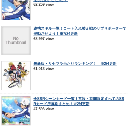
62,259 view
連携スキル一覧！コート入れ替え戦のサブサポーターで
発動させよう！※7/24更新
68,997 view
最新版・リセマラ当たりランキング！ ※2/4更新
61,013 view
全SSRシーンカード一覧！常設・期間限定すべてのSS
Rカード所属別まとめ！※2/4更新
47,593 view