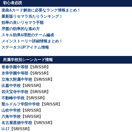
初心者必読
楽曲&カード解放に必要なランク情報まとめ！
最新版リセマラ当たりランキング！
効率の良いリセマラ手順
序盤の効率的な進め方
スキル効果&理想のチーム編成
メインストーリー詳細情報まとめ！
ステータスUPアイテム情報
所属学校別シーンカード情報
青春学園中等部
【SR/SSR】
氷帝学園中等部
【SR/SSR】
立海大附属中学校
【SR/SSR】
比嘉中学校
【SR/SSR】
四天宝寺中学校
【SR/SSR】
不動峰中学校
【SR/SSR】
聖ルドルフ学院中学校
【SR/SSR】
山吹中学校
【SR/SSR】
六角中学校
【SR/SSR】
名古屋星徳中学校
【SR/SSR】
U-17
【SR/SSR】