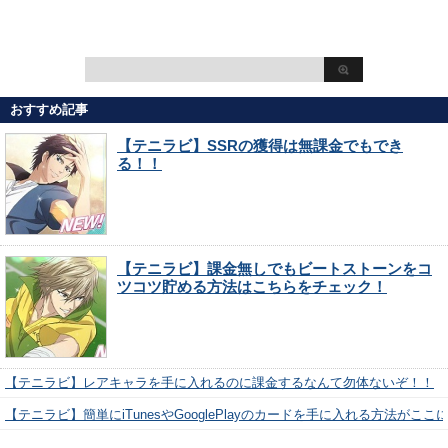
おすすめ記事
【テニラビ】SSRの獲得は無課金でもでき
る！！
【テニラビ】課金無しでもビートストーンをコ
ツコツ貯める方法はこちらをチェック！
【テニラビ】レアキャラを手に入れるのに課金するなんて勿体ないぞ！！
【テニラビ】簡単にiTunesやGooglePlayのカードを手に入れる方法がここ