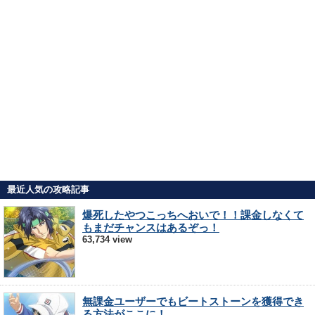
最近人気の攻略記事
爆死したやつこっちへおいで！！課金しなくて
もまだチャンスはあるぞっ！
63,734 view
無課金ユーザーでもビートストーンを獲得でき
る方法がここに！