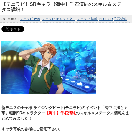
【テニラビ】SRキャラ【海中】千石清純のスキル＆ステー
タス詳細！
2019/08/06
テニラビ 攻略
テニラビ キャラクター
テニラビ 情報
BLUE
SR
千石清純
新テニスの王子様 ライジングビート(テニラビ)のイベント「海中に揺らぐ
華」報酬SRキャラクター
【海中】千石清純
のスキル＆ステータス情報をま
とめてみました！
キャラ育成の参考にご活用下さい。