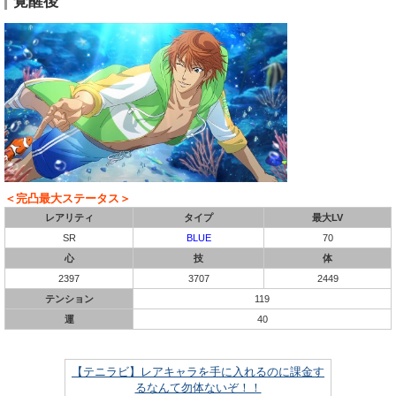
覚醒後
＜完凸最大ステータス＞
レアリティ
タイプ
最大LV
SR
BLUE
70
心
技
体
2397
3707
2449
テンション
119
運
40
【テニラビ】レアキャラを手に入れるのに課金す
るなんて勿体ないぞ！！