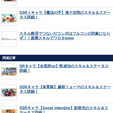
SSR＋キャラ【魔法の手】鬼十次郎のスキル＆ステー
タス詳細！
スキル救済でつないだコンボはフルコンの対象になら
ず！！産廃スキルでワロタwww
関連記事
SRキャラ【合宿所sp】乾貞治のスキル＆ステータス
詳細！
SSRキャラ【体育祭】越前リョーマのスキル＆ステー
タス詳細！
SSRキャラ【Sweet Valentine】財前光のスキル＆ス
テータス詳細！