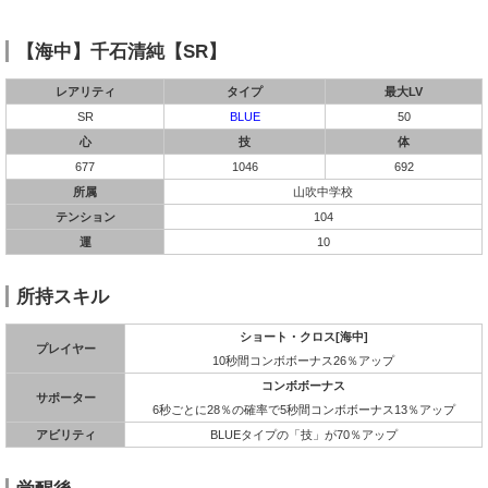
【海中】千石清純【SR】
レアリティ
タイプ
最大LV
SR
BLUE
50
心
技
体
677
1046
692
所属
山吹中学校
テンション
104
運
10
所持スキル
ショート・クロス[海中]
プレイヤー
10秒間コンボボーナス26％アップ
コンボボーナス
サポーター
6秒ごとに28％の確率で5秒間コンボボーナス13％アップ
アビリティ
BLUEタイプの「技」が70％アップ