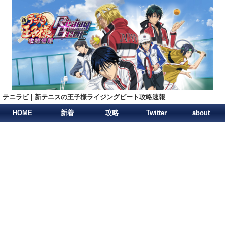
テニラビ | 新テニスの王子様ライジングビート攻略速報
HOME
新着
攻略
Twitter
about