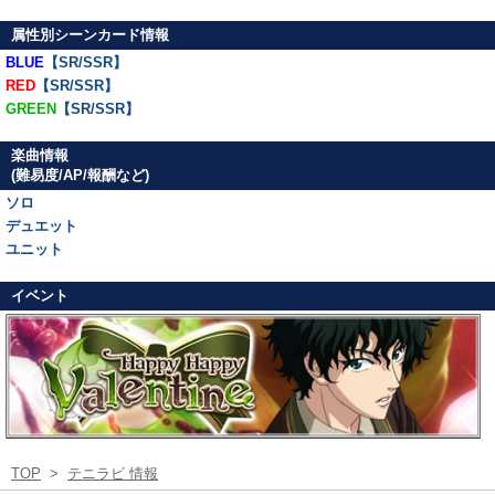
属性別シーンカード情報
BLUE
【SR/SSR】
RED
【SR/SSR】
GREEN
【SR/SSR】
楽曲情報
(難易度/AP/報酬など)
ソロ
デュエット
ユニット
イベント
TOP
>
テニラビ 情報