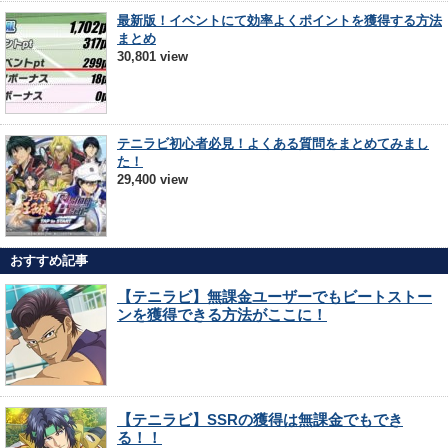
最新版！イベントにて効率よくポイントを獲得する方法
まとめ
30,801 view
テニラビ初心者必見！よくある質問をまとめてみまし
た！
29,400 view
おすすめ記事
【テニラビ】無課金ユーザーでもビートストー
ンを獲得できる方法がここに！
【テニラビ】SSRの獲得は無課金でもでき
る！！