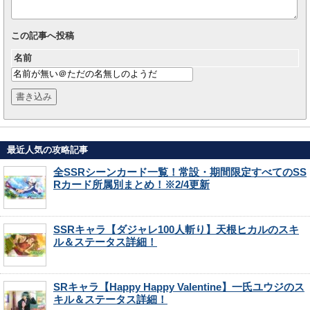
この記事へ投稿
名前
最近人気の攻略記事
全SSRシーンカード一覧！常設・期間限定すべてのSS
Rカード所属別まとめ！※2/4更新
SSRキャラ【ダジャレ100人斬り】天根ヒカルのスキ
ル＆ステータス詳細！
SRキャラ【Happy Happy Valentine】一氏ユウジのス
キル＆ステータス詳細！