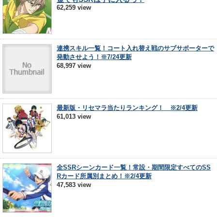
62,259 view
連携スキル一覧！コート入れ替え戦のサブサポーターで
発動させよう！※7/24更新
68,997 view
最新版・リセマラ当たりランキング！ ※2/4更新
61,013 view
全SSRシーンカード一覧！常設・期間限定すべてのSS
Rカード所属別まとめ！※2/4更新
47,583 view