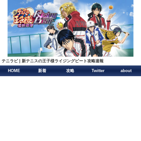
テニラビ | 新テニスの王子様ライジングビート攻略速報
HOME
新着
攻略
Twitter
about