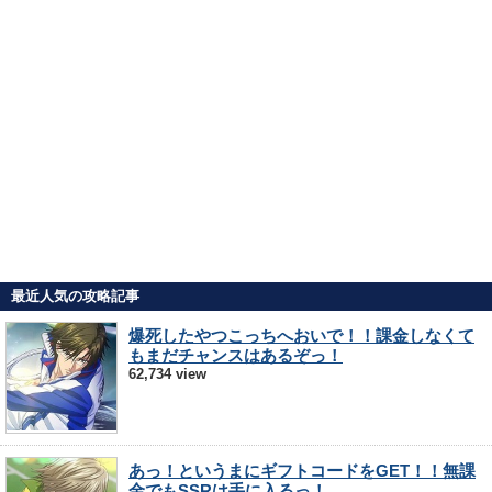
最近人気の攻略記事
爆死したやつこっちへおいで！！課金しなくて
もまだチャンスはあるぞっ！
62,734 view
あっ！というまにギフトコードをGET！！無課
金でもSSRは手に入るっ！