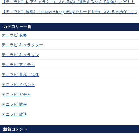
【テニラビ】レアキャラを手に入れるのに課金するなんて勿体ないぞ！！
【テニラビ】簡単にiTunesやGooglePlayのカードを手に入れる方法がここ
カテゴリー一覧
テニラビ 攻略
テニラビ キャラクター
テニラビ キャラソン
テニラビ アイテム
テニラビ 育成・進化
テニラビ イベント
テニラビ ガチャ
テニラビ 情報
テニラビ 雑談
新着コメント