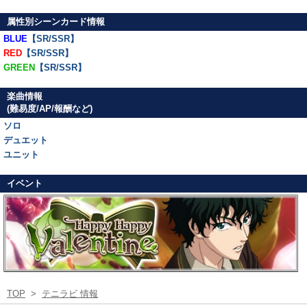
属性別シーンカード情報
BLUE
【SR/SSR】
RED
【SR/SSR】
GREEN
【SR/SSR】
楽曲情報
(難易度/AP/報酬など)
ソロ
デュエット
ユニット
イベント
TOP
>
テニラビ 情報