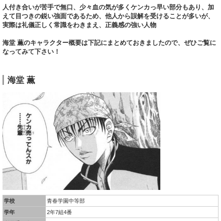
人付き合いが苦手で無口、少々血の気が多くケンカっ早い部分もあり、加
えて目つきの鋭い強面であるため、他人から誤解を受けることが多いが、
実際は礼儀正しく常識をわきまえ、正義感の強い人物
海堂 薫のキャラクター概要は下記にまとめておきましたので、ぜひご覧に
なってみて下さい！
海堂 薫
学校
青春学園中等部
学年
2年7組4番