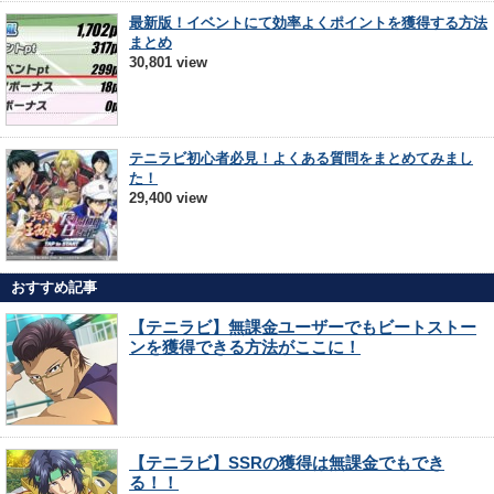
最新版！イベントにて効率よくポイントを獲得する方法
まとめ
30,801 view
テニラビ初心者必見！よくある質問をまとめてみまし
た！
29,400 view
おすすめ記事
【テニラビ】無課金ユーザーでもビートストー
ンを獲得できる方法がここに！
【テニラビ】SSRの獲得は無課金でもでき
る！！