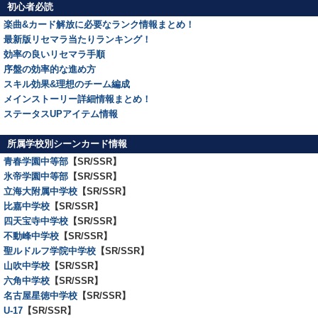
初心者必読
楽曲&カード解放に必要なランク情報まとめ！
最新版リセマラ当たりランキング！
効率の良いリセマラ手順
序盤の効率的な進め方
スキル効果&理想のチーム編成
メインストーリー詳細情報まとめ！
ステータスUPアイテム情報
所属学校別シーンカード情報
青春学園中等部
【SR/SSR】
氷帝学園中等部
【SR/SSR】
立海大附属中学校
【SR/SSR】
比嘉中学校
【SR/SSR】
四天宝寺中学校
【SR/SSR】
不動峰中学校
【SR/SSR】
聖ルドルフ学院中学校
【SR/SSR】
山吹中学校
【SR/SSR】
六角中学校
【SR/SSR】
名古屋星徳中学校
【SR/SSR】
U-17
【SR/SSR】