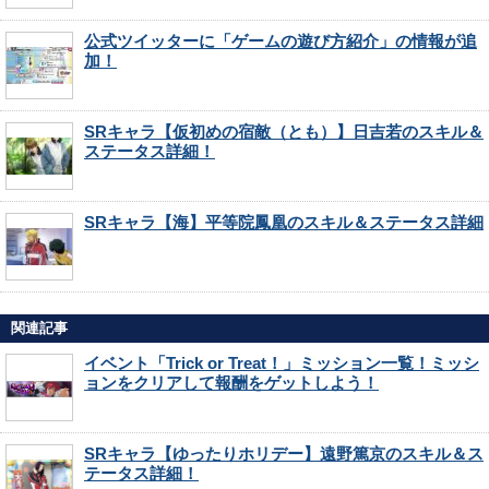
公式ツイッターに「ゲームの遊び方紹介」の情報が追
加！
SRキャラ【仮初めの宿敵（とも）】日吉若のスキル＆
ステータス詳細！
SRキャラ【海】平等院鳳凰のスキル＆ステータス詳細
関連記事
イベント「Trick or Treat！」ミッション一覧！ミッシ
ョンをクリアして報酬をゲットしよう！
SRキャラ【ゆったりホリデー】遠野篤京のスキル＆ス
テータス詳細！