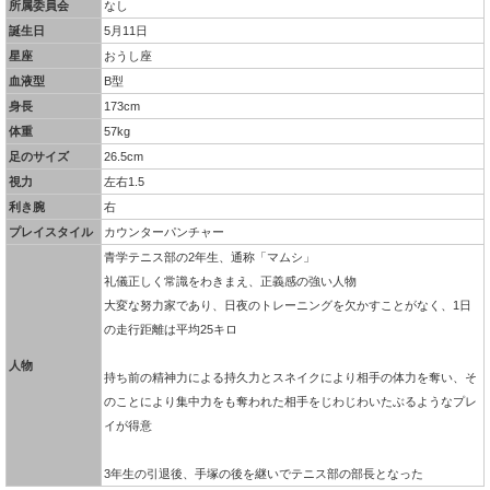
所属委員会
なし
誕生日
5月11日
星座
おうし座
血液型
B型
身長
173cm
体重
57kg
足のサイズ
26.5cm
視力
左右1.5
利き腕
右
プレイスタイル
カウンターパンチャー
青学テニス部の2年生、通称「マムシ」
礼儀正しく常識をわきまえ、正義感の強い人物
大変な努力家であり、日夜のトレーニングを欠かすことがなく、1日
の走行距離は平均25キロ
人物
持ち前の精神力による持久力とスネイクにより相手の体力を奪い、そ
のことにより集中力をも奪われた相手をじわじわいたぶるようなプレ
イが得意
3年生の引退後、手塚の後を継いでテニス部の部長となった